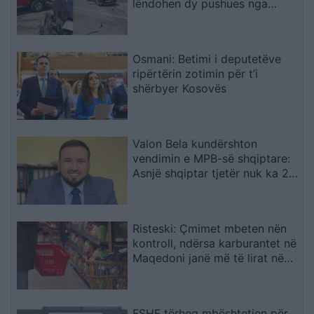
lëndohen dy pushues nga
Spanja
Osmani: Betimi i deputetëve
ripërtërin zotimin për t’i
shërbyer Kosovës
Valon Bela kundërshton
vendimin e MPB-së shqiptare:
Asnjë shqiptar tjetër nuk ka 22
mirënjohje nga NATO
Risteski: Çmimet mbeten nën
kontroll, ndërsa karburantet në
Maqedoni janë më të lirat në
rajon
FSHF tërheq mbështetjen për