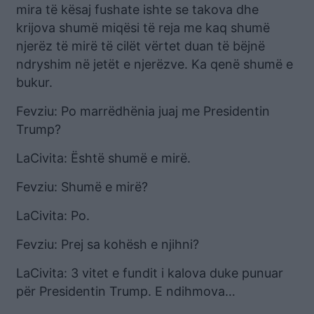
mira të kësaj fushate ishte se takova dhe
krijova shumë miqësi të reja me kaq shumë
njerëz të mirë të cilët vërtet duan të bëjnë
ndryshim në jetët e njerëzve. Ka qenë shumë e
bukur.
Fevziu: Po marrëdhënia juaj me Presidentin
Trump?
LaCivita: Është shumë e mirë.
Fevziu: Shumë e mirë?
LaCivita: Po.
Fevziu: Prej sa kohësh e njihni?
LaCivita: 3 vitet e fundit i kalova duke punuar
për Presidentin Trump. E ndihmova…