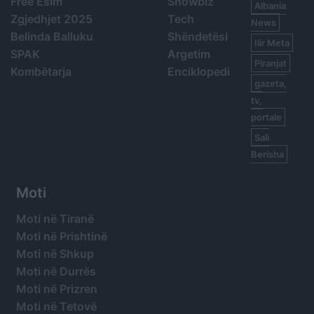
Free Esim
Showbiz
Albania
Zgjedhjet 2025
Tech
News
Belinda Balluku
Shëndetësi
Ilir Meta
SPAK
Argetim
Piranjat
Kombëtarja
Enciklopedi
gazeta,
tv,
portale
Sali
Berisha
Moti
Moti në Tiranë
Moti në Prishtinë
Moti në Shkup
Moti në Durrës
Moti në Prizren
Moti në Tetovë