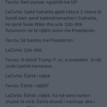
Fevziu: Keni punuar ngushtë me të?
LaCivita: Gjatë fushatës gjatë këtyre 3 viteve të
fundit kam qenë bashkëmenaxheri i fushatës,
ka qenë Susie Wiles dhe unë. Çdo ditë
fluturonim në të njëjtin avion me Presidentin.
Fevziu: Së bashku me Presidentin.
LaCivita: Çdo ditë.
Fevziu: Si është Trump-i? Jo, si president. Si një
zotëri jashtë kamerave…
LaCivita: Është i njëjtë.
Fevziu: Është i njëjtë?
LaCivita: Është i njëjtë. Ka një sens humori
shumë të mirë. Është shumë i motivuar dhe i