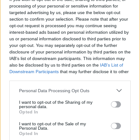
processing of your personal or sensitive information for
targeted advertising by us, please use the below opt-out
Lajme të ngjashme:
section to confirm your selection. Please note that after your
opt-out request is processed you may continue seeing
interest-based ads based on personal information utilized by
us or personal information disclosed to third parties prior to
your opt-out. You may separately opt-out of the further
disclosure of your personal information by third parties on the
Chris LaCivita: Sali
Nisja e fushatës
IAB’s list of downstream participants. This information may
Berisha u shpall “non
elektorale/ Berisha: Chris
also be disclosed by us to third parties on the
IAB’s List of
grata” nga një
LaCivita do të jetë i
Downstream Participants
that may further disclose it to other
administratë e korruptuar!
pranishëm, Edi Rama
third parties.
Kreu i PD, mik i SHBA
është i tmerruar nga ai
Personal Data Processing Opt Outs
I want to opt-out of the Sharing of my
personal data.
Opted In
I want to opt-out of the Sale of my
Kanë paguar lekët e
Personal Data.
dynjasë për Latifin/
Opted In
Berisha i përgjigjet