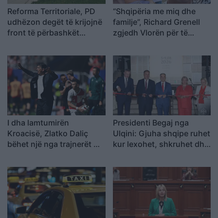
Reforma Territoriale, PD
“Shqipëria me miq dhe
udhëzon degët të krijojnë
familje”, Richard Grenell
front të përbashkët
zgjedh Vlorën për të
kundër draftit të
kaluar pushimet verore
mazhorancës
I dha lamtumirën
Presidenti Begaj nga
Kroacisë, Zlatko Daliç
Ulqini: Gjuha shqipe ruhet
bëhet një nga trajnerët më
kur lexohet, shkruhet dhe
të paguar në botë
u përcillet fëmijëve