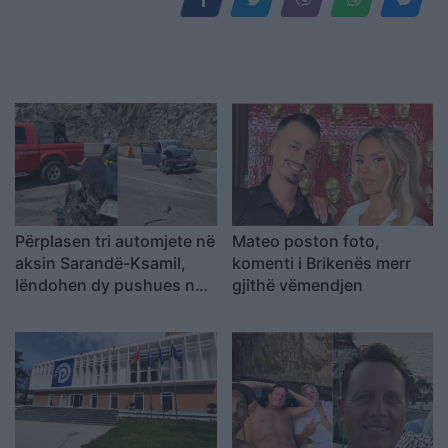
Përplasen tri automjete në
Mateo poston foto,
aksin Sarandë-Ksamil,
komenti i Brikenës merr
lëndohen dy pushues nga
gjithë vëmendjen
Spanja