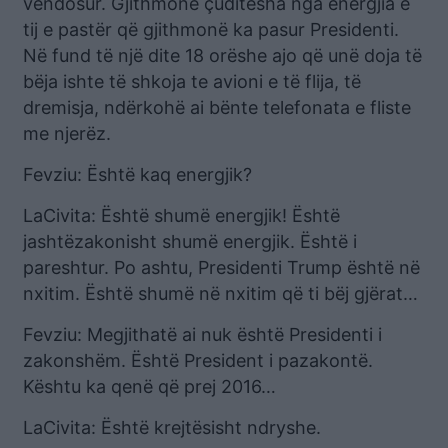
vendosur. Gjithmonë çuditesha nga energjia e
tij e pastër që gjithmonë ka pasur Presidenti.
Në fund të një dite 18 orëshe ajo që unë doja të
bëja ishte të shkoja te avioni e të flija, të
dremisja, ndërkohë ai bënte telefonata e fliste
me njerëz.
Fevziu: Është kaq energjik?
LaCivita: Është shumë energjik! Është
jashtëzakonisht shumë energjik. Është i
pareshtur. Po ashtu, Presidenti Trump është në
nxitim. Është shumë në nxitim që ti bëj gjërat…
Fevziu: Megjithatë ai nuk është Presidenti i
zakonshëm. Është President i pazakontë.
Kështu ka qenë që prej 2016…
LaCivita: Është krejtësisht ndryshe.