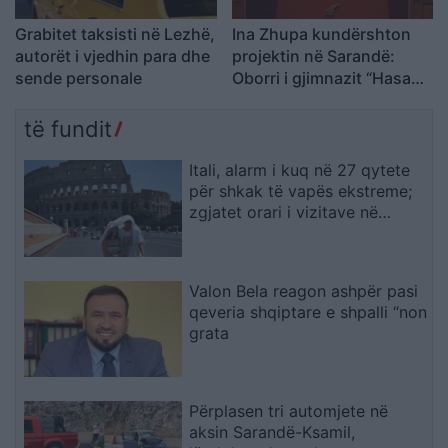
Grabitet taksisti në Lezhë,
Ina Zhupa kundërshton
autorët i vjedhin para dhe
projektin në Sarandë:
sende personale
Oborri i gjimnazit “Hasan
Tahsini” të mos
shndërrohet në parking
të fundit
publik
Itali, alarm i kuq në 27 qytete
për shkak të vapës ekstreme;
zgjatet orari i vizitave në
monumente
Valon Bela reagon ashpër pasi
qeveria shqiptare e shpalli “non
grata
Përplasen tri automjete në
aksin Sarandë-Ksamil,