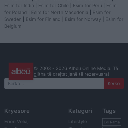
Esim for India
|
Esim for Chile
|
Esim for Peru
|
Esim
for Poland
|
Esim for North Macedonia
|
Esim for
Sweden
|
Esim for Finland
|
Esim for Norway
|
Esim for
Belgium
© 2003 -
2026 Albeu Online Media. Të
gjitha të drejtat janë të rezervuara!
Search
Kryesore
Kategori
Tags
Erion Veliaj
Lifestyle
Edi Rama