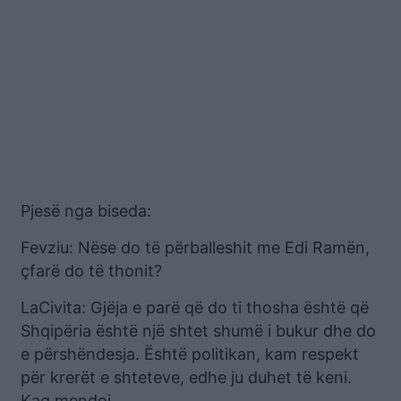
Pjesë nga biseda:
Fevziu: Nëse do të përballeshit me Edi Ramën,
çfarë do të thonit?
LaCivita: Gjëja e parë që do ti thosha është që
Shqipëria është një shtet shumë i bukur dhe do
e përshëndesja. Është politikan, kam respekt
për krerët e shteteve, edhe ju duhet të keni.
Kaq mendoj.