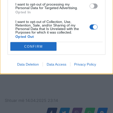
Ramës: Chris LaCivita,
I want to opt-out of processing my
makthi i kryeministrit, atë
Personal Data for Targeted Advertising.
Opted In
gjumi nuk e zë
I want to opt-out of Collection, Use,
Retention, Sale, and/or Sharing of my
Personal Data that Is Unrelated with the
Purposes for which it was collected.
Opted Out
CONFIRM
Data Deletion
Data Access
Privacy Policy
Shtuar
më
14.04.2025 23:14