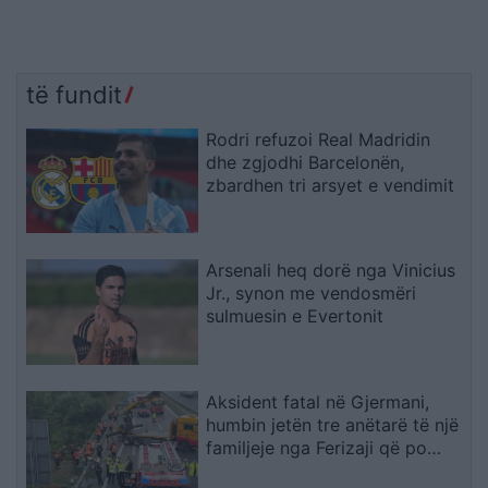
të fundit
Rodri refuzoi Real Madridin
dhe zgjodhi Barcelonën,
zbardhen tri arsyet e vendimit
Arsenali heq dorë nga Vinicius
Jr., synon me vendosmëri
sulmuesin e Evertonit
Aksident fatal në Gjermani,
humbin jetën tre anëtarë të një
familjeje nga Ferizaji që po
ktheheshin nga Kosova