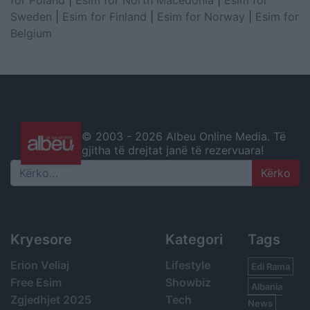
for Poland
|
Esim for North Macedonia
|
Esim for
Sweden
|
Esim for Finland
|
Esim for Norway
|
Esim for
Belgium
© 2003 -
2026 Albeu Online Media. Të
gjitha të drejtat janë të rezervuara!
Search
Kryesore
Kategori
Tags
Erion Veliaj
Lifestyle
Edi Rama
Free Esim
Showbiz
Albania
Zgjedhjet 2025
Tech
News