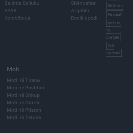
Belinda Balluku
Shëndetësi
Ilir Meta
SPAK
Argetim
Piranjat
Kombëtarja
Enciklopedi
gazeta,
tv,
portale
Sali
Berisha
Moti
Moti në Tiranë
Moti në Prishtinë
Moti në Shkup
Moti në Durrës
Moti në Prizren
Moti në Tetovë