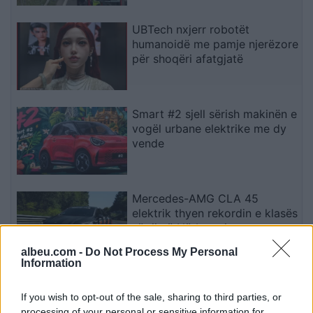
UBTech nxjerr robotët
humanoidë me pamje njerëzore
për shoqëri afatgjatë
Smart #2 sjell sërish makinën e
vogël urbane elektrike me dy
vende
Mercedes-AMG CLA 45
elektrik thyen rekordin e klasës
së tij në Nürburgring
albeu.com -
Do Not Process My Personal
Information
Teleskopi më i fuqishëm diellor
zbulon vorbullat që ndikojnë
If you wish to opt-out of the sale, sharing to third parties, or
në motin hapësinor dhe Tokë
processing of your personal or sensitive information for