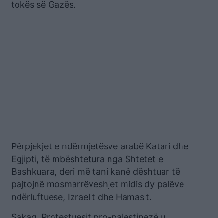
tokës së Gazës.
Përpjekjet e ndërmjetësve arabë Katari dhe
Egjipti, të mbështetura nga Shtetet e
Bashkuara, deri më tani kanë dështuar të
pajtojnë mosmarrëveshjet midis dy palëve
ndërluftuese, Izraelit dhe Hamasit.
Sakaq, Protestuesit pro-palestinezë u