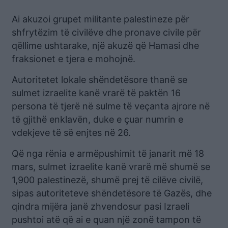
Ai akuzoi grupet militante palestineze për
shfrytëzim të civilëve dhe pronave civile për
qëllime ushtarake, një akuzë që Hamasi dhe
fraksionet e tjera e mohojnë.
Autoritetet lokale shëndetësore thanë se
sulmet izraelite kanë vrarë të paktën 16
persona të tjerë në sulme të veçanta ajrore në
të gjithë enklavën, duke e çuar numrin e
vdekjeve të së enjtes në 26.
Që nga rënia e armëpushimit të janarit më 18
mars, sulmet izraelite kanë vrarë më shumë se
1,900 palestinezë, shumë prej të cilëve civilë,
sipas autoriteteve shëndetësore të Gazës, dhe
qindra mijëra janë zhvendosur pasi Izraeli
pushtoi atë që ai e quan një zonë tampon të