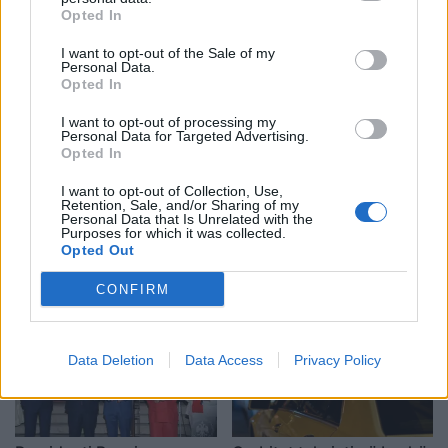
komenti i Brikenës merr
udhëzon degët të krijojnë
Opted In
gjithë vëmendjen
front të përbashkët
I want to opt-out of the Sale of my
kundër draftit të
Personal Data.
mazhorancës
Opted In
I want to opt-out of processing my
Personal Data for Targeted Advertising.
Opted In
I want to opt-out of Collection, Use,
Retention, Sale, and/or Sharing of my
Personal Data that Is Unrelated with the
“Shqipëria me miq dhe
I dha lamtumirën
Purposes for which it was collected.
familje”, Richard Grenell
Kroacisë, Zlatko Daliç
Opted Out
zgjedh Vlorën për të
bëhet një nga trajnerët më
kaluar pushimet verore
të paguar në botë
CONFIRM
Data Deletion
Data Access
Privacy Policy