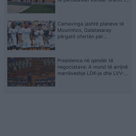
mazhorancës
Camavinga jashtë planeve të
Mourinhos, Galatasaray
përgatit ofertën për
mesfushorin e Real Madridit
Presidenca në qendër të
negociatave: A mund të arrijnë
marrëveshje LDK-ja dhe LVV-
ja?