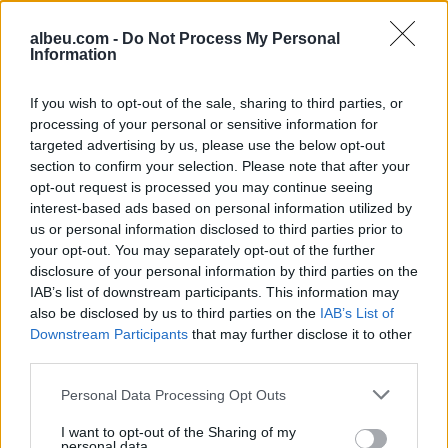
albeu.com -
Do Not Process My Personal
Information
If you wish to opt-out of the sale, sharing to third parties, or
Shtuar
më
24.04.2025 17:58
processing of your personal or sensitive information for
targeted advertising by us, please use the below opt-out
Tags:
,
gaza
izrael
section to confirm your selection. Please note that after your
opt-out request is processed you may continue seeing
interest-based ads based on personal information utilized by
us or personal information disclosed to third parties prior to
your opt-out. You may separately opt-out of the further
disclosure of your personal information by third parties on the
IAB’s list of downstream participants. This information may
also be disclosed by us to third parties on the
IAB’s List of
Downstream Participants
that may further disclose it to other
third parties.
Personal Data Processing Opt Outs
I want to opt-out of the Sharing of my
Mateo poston foto,
Reforma Territoriale, PD
personal data.