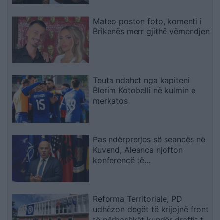
Mateo poston foto, komenti i
Brikenës merr gjithë vëmendjen
Teuta ndahet nga kapiteni
Blerim Kotobelli në kulmin e
merkatos
Pas ndërprerjes së seancës në
Kuvend, Aleanca njofton
konferencë të
jashtëzakonshme
Reforma Territoriale, PD
udhëzon degët të krijojnë front
të përbashkët kundër draftit të