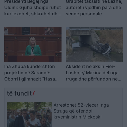
Presidenti Begaj nga
Grabitet taksisti në Lezhë,
Ulqini: Gjuha shqipe ruhet
autorët i vjedhin para dhe
kur lexohet, shkruhet dhe
sende personale
u përcillet fëmijëve
Ina Zhupa kundërshton
Aksident në aksin Fier-
projektin në Sarandë:
Lushnje/ Makina del nga
Oborri i gjimnazit “Hasan
rruga dhe përfundon në
Tahsini” të mos
nënkalim, plagoset
shndërrohet në parking
drejtuesi
të fundit
publik
Arrestohet 52-vjeçari nga
Struga që ofendoi
kryeministrin Mickoski