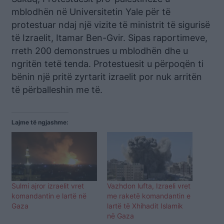
mblodhën në Universitetin Yale për të
protestuar ndaj një vizite të ministrit të sigurisë
të Izraelit, Itamar Ben-Gvir. Sipas raportimeve,
rreth 200 demonstrues u mblodhën dhe u
ngritën tetë tenda. Protestuesit u përpoqën ti
bënin një pritë zyrtarit izraelit por nuk arritën
të përballeshin me të.
Lajme të ngjashme:
Sulmi ajror izraelit vret
Vazhdon lufta, Izraeli vret
komandantin e lartë në
me raketë komandantin e
Gaza
lartë të Xhihadit Islamik
në Gaza