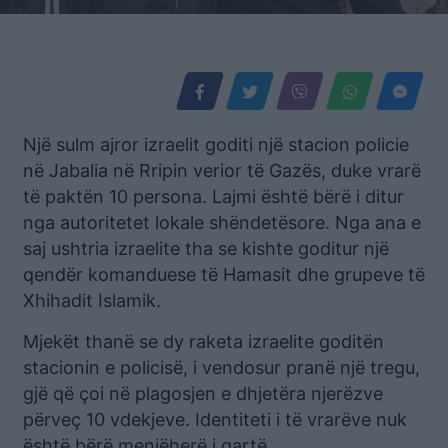
Një sulm ajror izraelit goditi një stacion policie
në Jabalia në Rripin verior të Gazës, duke vrarë
të paktën 10 persona. Lajmi është bërë i ditur
nga autoritetet lokale shëndetësore. Nga ana e
saj ushtria izraelite tha se kishte goditur një
qendër komanduese të Hamasit dhe grupeve të
Xhihadit Islamik.
Mjekët thanë se dy raketa izraelite goditën
stacionin e policisë, i vendosur pranë një tregu,
gjë që çoi në plagosjen e dhjetëra njerëzve
përveç 10 vdekjeve. Identiteti i të vrarëve nuk
është bërë menjëherë i qartë.