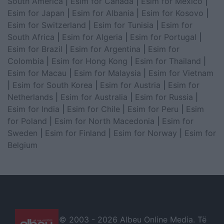
South America
|
Esim for Canada
|
Esim for Mexico
|
Esim for Japan
|
Esim for Albania
|
Esim for Kosovo
|
Esim for Switzerland
|
Esim for Tunisia
|
Esim for
South Africa
|
Esim for Algeria
|
Esim for Portugal
|
Esim for Brazil
|
Esim for Argentina
|
Esim for
Colombia
|
Esim for Hong Kong
|
Esim for Thailand
|
Esim for Macau
|
Esim for Malaysia
|
Esim for Vietnam
|
Esim for South Korea
|
Esim for Austria
|
Esim for
Netherlands
|
Esim for Australia
|
Esim for Russia
|
Esim for India
|
Esim for Chile
|
Esim for Peru
|
Esim
for Poland
|
Esim for North Macedonia
|
Esim for
Sweden
|
Esim for Finland
|
Esim for Norway
|
Esim for
Belgium
© 2003 -
2026 Albeu Online Media. Të