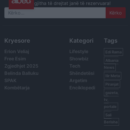
gjitha të drejtat janë të rezervuara!
Search
Kryesore
Kategori
Tags
Erion Veliaj
Lifestyle
Edi Rama
Free Esim
Showbiz
Albania
Zgjedhjet 2025
Tech
News
Belinda Balluku
Shëndetësi
Ilir Meta
SPAK
Argetim
Piranjat
Kombëtarja
Enciklopedi
gazeta,
tv,
portale
Sali
Berisha