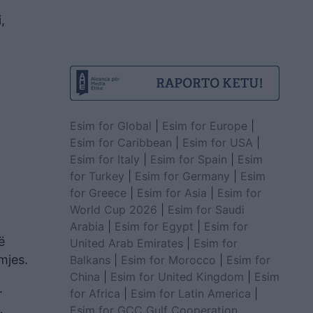
,
Esim for Global
|
Esim for Europe
|
Esim for Caribbean
|
Esim for USA
|
Esim for Italy
|
Esim for Spain
|
Esim
for Turkey
|
Esim for Germany
|
Esim
for Greece
|
Esim for Asia
|
Esim for
World Cup 2026
|
Esim for Saudi
Arabia
|
Esim for Egypt
|
Esim for
ë
United Arab Emirates
|
Esim for
mjes.
Balkans
|
Esim for Morocco
|
Esim for
China
|
Esim for United Kingdom
|
Esim
.
for Africa
|
Esim for Latin America
|
Esim for GCC Gulf Cooperation