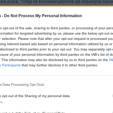
ra pune, “rritje të konsiderueshme që mbulojnë nevo
3-të dhe 14-të dhe ulje të çmimeve të nevojave themel
 -
Do Not Process My Personal Information
to opt-out of the sale, sharing to third parties, or processing of your per
formation for targeted advertising by us, please use the below opt-out s
r selection. Please note that after your opt-out request is processed y
eing interest-based ads based on personal information utilized by us or
disclosed to third parties prior to your opt-out. You may separately opt-
losure of your personal information by third parties on the IAB’s list of
. This information may also be disclosed by us to third parties on the
IA
Participants
that may further disclose it to other third parties.
l Data Processing Opt Outs
o opt-out of the Sharing of my personal data.
In