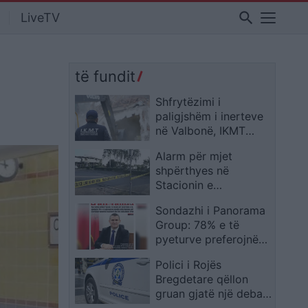
search
LiveTV
të fundit
Shfrytëzimi i
paligjshëm i inerteve
në Valbonë, IKMT
gjobit subjektin me 2
Alarm për mjet
milionë lekë
shpërthyes në
Stacionin e
Autobusëve në
Sondazhi i Panorama
Prishtinë, qytetarët
Group: 78% e të
nxirren jashtë zonës
pyeturve preferojnë
Altin Dumanin për
Polici i Rojës
qeverinë tranzitore,
Bregdetare qëllon
80% mbështesin SPAK
gruan gjatë një debati
në makinë dhe më pas