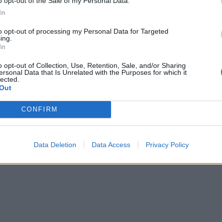
o opt-out of the Sale of my Personal Data.
In
to opt-out of processing my Personal Data for Targeted
ing.
In
a Ndërkombëtare e Punëtorëve/
Nis greva më e madhe hekurudho
o opt-out of Collection, Use, Retention, Sale, and/or Sharing
ersonal Data that Is Unrelated with the Purposes for which it
tin 1884 lëvizja për të kërkuar
vjet, në Britani të Madhe
lected.
të drejtat, liritë dhe kushtet e
Out
CONFIRM
Data Deletion
Data Access
Privacy Policy