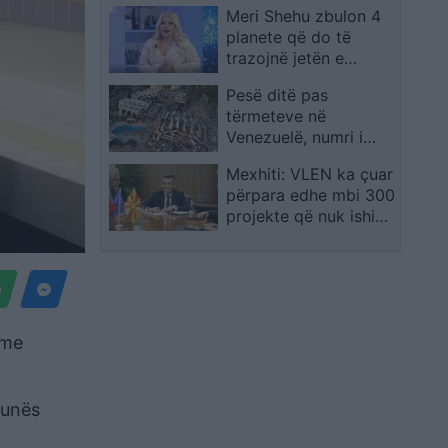
Meri Shehu zbulon 4
i jep fund jetës në
planete që do të
Qipro
trazojnë jetën e
këtyre shenjave
Pesë ditë pas
tërmeteve në
Venezuelë, numri i
viktimave rritet në
Mexhiti: VLEN ka çuar
1,700
përpara edhe mbi 300
projekte që nuk ishin
pjesë e premtimeve
elektorale
 me
Punës