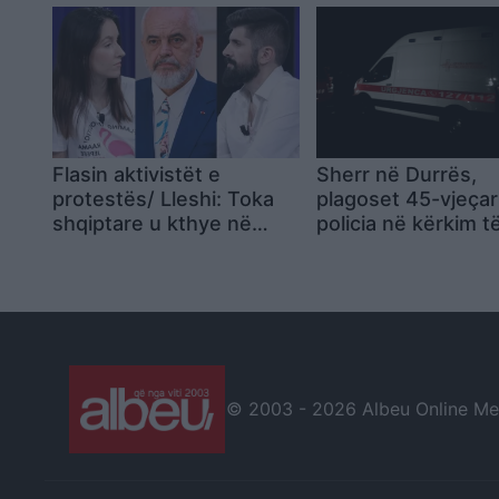
erdhi një orë me v
flakët i fikëm vetë
Flasin aktivistët e
Sherr në Durrës,
protestës/ Lleshi: Toka
plagoset 45-vjeçari
shqiptare u kthye në
policia në kërkim t
eksperiment! Kurti: Rama
autorëve
na trajton si njerëz me
bisht
© 2003 -
2026 Albeu Online Medi