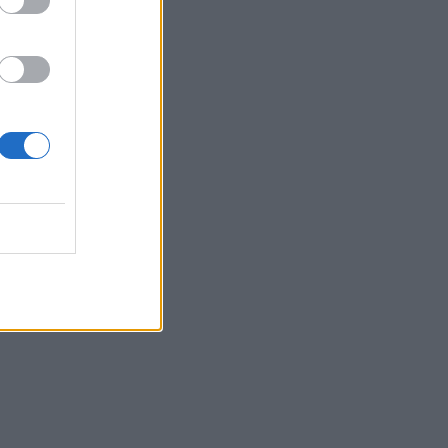
Belgium
re në 30