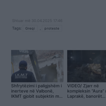
Shtuar
më
30.04.2025 17:46
Tags:
,
Greqi
proteste
Shfrytëzimi i paligjshëm i
VIDEO/ Zjarr në
inerteve në Valbonë,
kompleksin “Aura”
IKMT gjobit subjektin me
Laprakë, banorët
2 milionë lekë
denoncojnë: Zjarrf