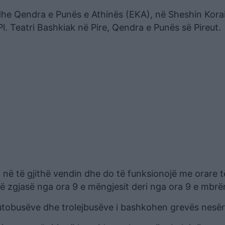
he Qendra e Punës e Athinës (EKA), në Sheshin Korai
 Teatri Bashkiak në Pire, Qendra e Punës së Pireut.
t në të gjithë vendin dhe do të funksionojë me orare t
të zgjasë nga ora 9 e mëngjesit deri nga ora 9 e mbrë
utobusëve dhe trolejbusëve i bashkohen grevës nesër