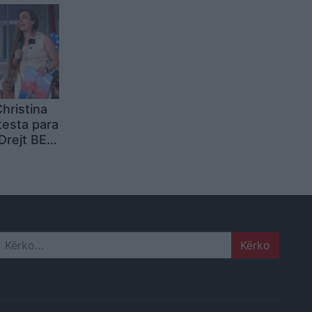
hristina
testa para
Drejt BE-
njitet, jo
Search