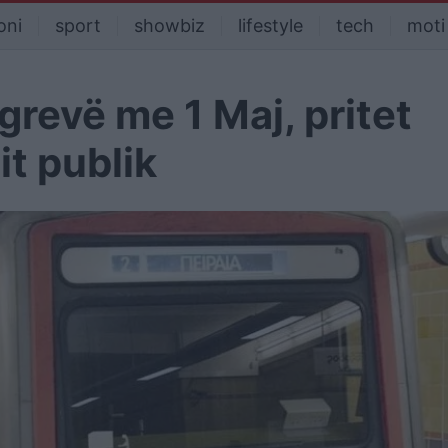
oni
sport
showbiz
lifestyle
tech
moti
grevë me 1 Maj, pritet
it publik