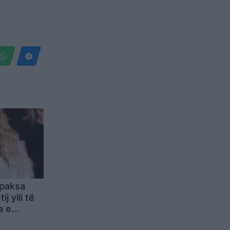
‘paksa
j ylli të
a e