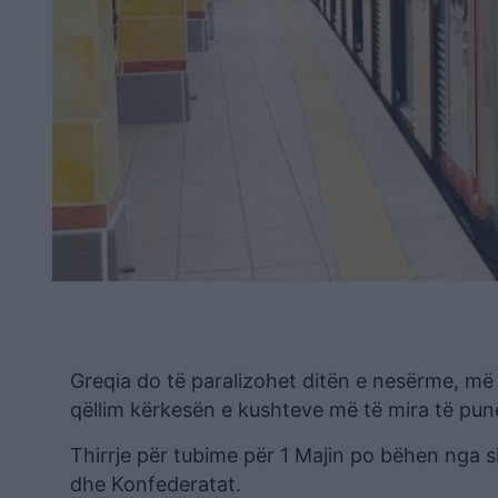
Greqia do të paralizohet ditën e nesërme, më
qëllim kërkesën e kushteve më të mira të pun
Thirrje për tubime për 1 Majin po bëhen nga s
dhe Konfederatat.