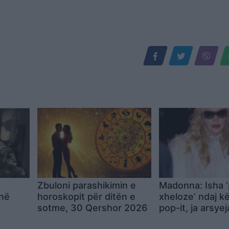
Zbuloni parashikimin e
Madonna: Isha 
 në
horoskopit për ditën e
xheloze’ ndaj këti
sotme, 30 Qershor 2026
pop-it, ja arsyej
ikësja
papritur