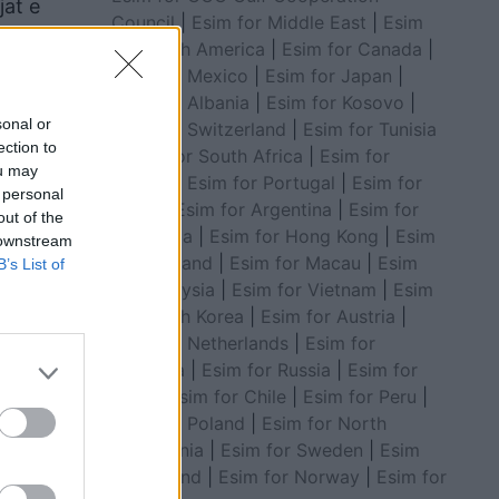
jat e
Council
|
Esim for Middle East
|
Esim
ore dhe
for South America
|
Esim for Canada
|
Esim for Mexico
|
Esim for Japan
|
Esim for Albania
|
Esim for Kosovo
|
sonal or
Esim for Switzerland
|
Esim for Tunisia
ection to
|
Esim for South Africa
|
Esim for
ou may
Algeria
|
Esim for Portugal
|
Esim for
 personal
Brazil
|
Esim for Argentina
|
Esim for
out of the
Colombia
|
Esim for Hong Kong
|
Esim
 downstream
for Thailand
|
Esim for Macau
|
Esim
B’s List of
for Malaysia
|
Esim for Vietnam
|
Esim
for South Korea
|
Esim for Austria
|
Esim for Netherlands
|
Esim for
Australia
|
Esim for Russia
|
Esim for
India
|
Esim for Chile
|
Esim for Peru
|
Esim for Poland
|
Esim for North
Macedonia
|
Esim for Sweden
|
Esim
for Finland
|
Esim for Norway
|
Esim for