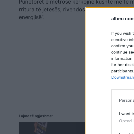
Punëtorët e metrosë kërkojnë kushte më të mi
rritura të jetesës, rivendosjen e pagave të 1
energjisë”.
albeu.com
If you wish 
sensitive in
confirm you
continue se
information 
further disc
participants
Downstream 
Persona
I want t
Lajme të ngjashme:
Opted 