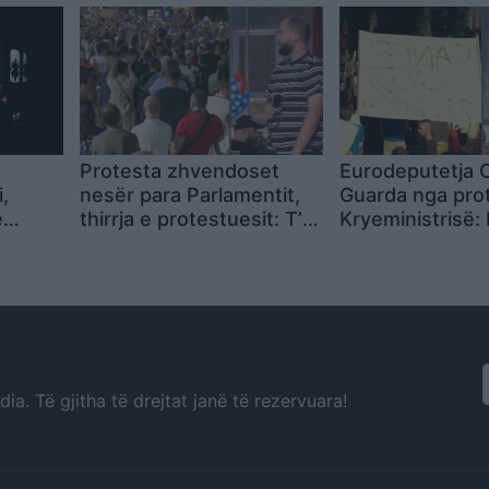
onesë,
Protesta zhvendoset
Eurodeputetja C
,
nesër para Parlamentit,
Guarda nga pro
ë
thirrja e protestuesit: T’u
Kryeministrisë: 
bëjmë të qartë se nuk na
së shkohet me di
përfaqësojnë! Në
me përulje
mbrëmje rikthim te
Kryeministria
a. Të gjitha të drejtat janë të rezervuara!