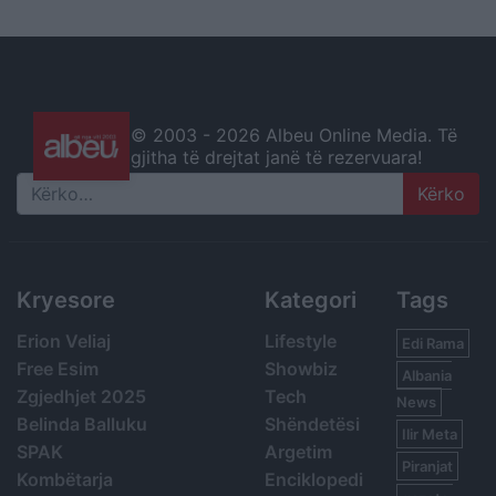
© 2003 -
2026 Albeu Online Media. Të
gjitha të drejtat janë të rezervuara!
Search
Kryesore
Kategori
Tags
Erion Veliaj
Lifestyle
Edi Rama
Free Esim
Showbiz
Albania
Zgjedhjet 2025
Tech
News
Belinda Balluku
Shëndetësi
Ilir Meta
SPAK
Argetim
Piranjat
Kombëtarja
Enciklopedi