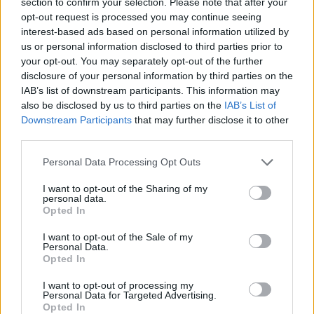
section to confirm your selection. Please note that after your
opt-out request is processed you may continue seeing
interest-based ads based on personal information utilized by
us or personal information disclosed to third parties prior to
your opt-out. You may separately opt-out of the further
disclosure of your personal information by third parties on the
Këmbimi valutor/ Me sa
Horoskopi 10 Gusht
IAB’s list of downstream participants. This information may
blihen e shiten dollari dhe
2026/ Cilat janë shenjat
also be disclosed by us to third parties on the
IAB’s List of
euro, çfarë ndodh me
që favorizohen nga fati
Downstream Participants
that may further disclose it to other
monedhat e tjera
third parties.
Personal Data Processing Opt Outs
I want to opt-out of the Sharing of my
personal data.
Opted In
I want to opt-out of the Sale of my
Zelensky rikonfirmon në
Vihet nën kontroll zjarri në
Personal Data.
Opted In
Serbi qëndrimin për
Cërrik, digjen 2 hektarë
Kosovën, deputeti
tokë dhe rreth 250 rrënjë
I want to opt-out of processing my
ukrainas: Gabim
ullinj
Personal Data for Targeted Advertising.
Opted In
diplomatik, Ukraina duhet