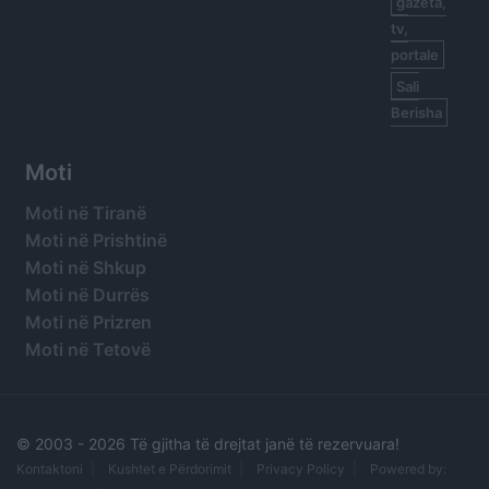
gazeta,
tv,
portale
Sali
Berisha
Moti
Moti në Tiranë
Moti në Prishtinë
Moti në Shkup
Moti në Durrës
Moti në Prizren
Moti në Tetovë
© 2003 -
2026 Të gjitha të drejtat janë të rezervuara!
Kontaktoni
Kushtet e Përdorimit
Privacy Policy
Powered by: