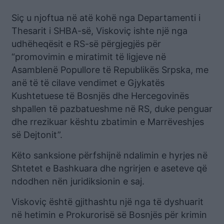
Siç u njoftua në atë kohë nga Departamenti i
Thesarit i SHBA-së, Viskoviç ishte një nga
udhëheqësit e RS-së përgjegjës për
“promovimin e miratimit të ligjeve në
Asamblenë Popullore të Republikës Srpska, me
anë të të cilave vendimet e Gjykatës
Kushtetuese të Bosnjës dhe Hercegovinës
shpallen të pazbatueshme në RS, duke penguar
dhe rrezikuar kështu zbatimin e Marrëveshjes
së Dejtonit”.
Këto sanksione përfshijnë ndalimin e hyrjes në
Shtetet e Bashkuara dhe ngrirjen e aseteve që
ndodhen nën juridiksionin e saj.
Viskoviç është gjithashtu një nga të dyshuarit
në hetimin e Prokurorisë së Bosnjës për krimin