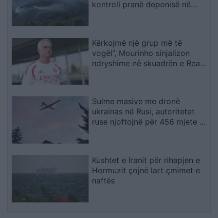
kontroll pranë deponisë në
Kriva Pallankë
Kërkojmë një grup më të
vogël”, Mourinho sinjalizon
ndryshime në skuadrën e Real
Madridit
Sulme masive me dronë
ukrainas në Rusi, autoritetet
ruse njoftojnë për 456 mjete të
rrëzuara dhe dy viktima
Kushtet e Iranit për rihapjen e
Hormuzit çojnë lart çmimet e
naftës