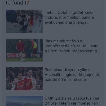
Shqipërinë larg politikës
të fundit
së vjetër
Tajfuni Dolphin godet Kinën
lindore, mbi 1 milion banorë
evakuohen dhe Shangai
përmbytet
Plas me mbrojtësin e
Kombëtares! Refuzoi të luante,
trajneri tregon prapaskenat që
dërguan në vendimin drastik
Real Madridi synon yllin e
Arsenalit, anglezët kërkojnë të
paktën 90 milionë euro
QMK: 26 zjarre u raportuan në
24 orë, vetëm një mbetet nën