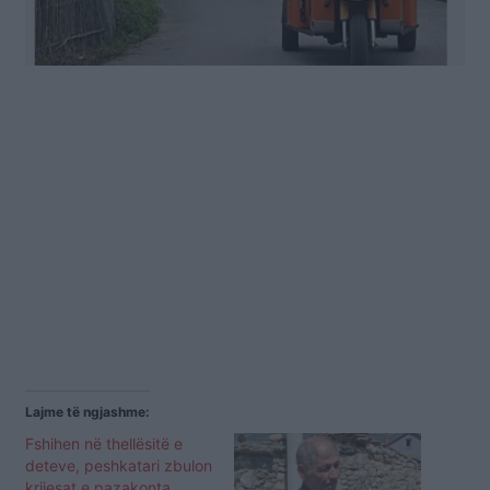
Lajme të ngjashme:
Fshihen në thellësitë e
deteve, peshkatari zbulon
krijesat e pazakonta