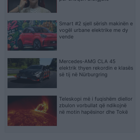
Smart #2 sjell sërish makinën e
vogël urbane elektrike me dy
vende
Mercedes-AMG CLA 45
elektrik thyen rekordin e klasës
së tij në Nürburgring
Teleskopi më i fuqishëm diellor
zbulon vorbullat që ndikojnë
në motin hapësinor dhe Tokë