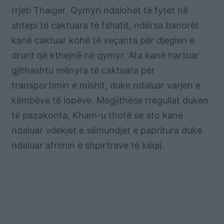
rrjeti Thaiger.
Qymyri ndalohet të fytet në
shtepi të caktuara të fshatit, ndërsa banorët
kanë caktuar kohë të veçanta për djegien e
drurit që kthejnë në qymyr.
Ata kanë hartuar
gjithashtu mënyra të caktuara për
transportimin e mishit, duke ndaluar varjen e
këmbëve të lopëve. Megjithëse rregullat duken
të pazakonta, Kham-u thotë se ato kanë
ndaluar vdekjet e sëmundjet e papritura duke
ndaluar afrimin e shpirtrave të këqij.