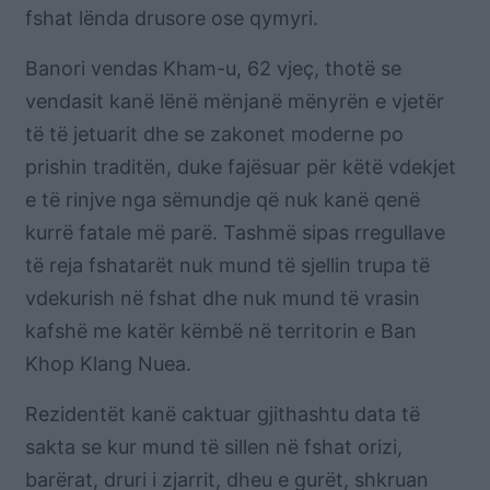
fshat lënda drusore ose qymyri.
Banori vendas Kham-u, 62 vjeç, thotë se
vendasit kanë lënë mënjanë mënyrën e vjetër
të të jetuarit dhe se zakonet moderne po
prishin traditën, duke fajësuar për këtë vdekjet
e të rinjve nga sëmundje që nuk kanë qenë
kurrë fatale më parë.
Tashmë sipas rregullave
të reja fshatarët nuk mund të sjellin trupa të
vdekurish në fshat dhe nuk mund të vrasin
kafshë me katër këmbë në territorin e Ban
Khop Klang Nuea.
Rezidentët kanë caktuar gjithashtu data të
sakta se kur mund të sillen në fshat orizi,
barërat, druri i zjarrit, dheu e gurët, shkruan