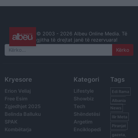
© 2003 -
2026 Albeu Online Media. Të
gjitha të drejtat janë të rezervuara!
Search
Kryesore
Kategori
Tags
Erion Veliaj
Lifestyle
Edi Rama
Free Esim
Showbiz
Albania
Zgjedhjet 2025
Tech
News
Belinda Balluku
Shëndetësi
Ilir Meta
SPAK
Argetim
Piranjat
Kombëtarja
Enciklopedi
gazeta,