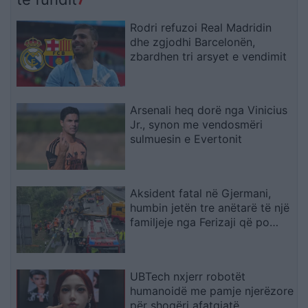
Washington Post
Rodri refuzoi Real Madridin
dhe zgjodhi Barcelonën,
zbardhen tri arsyet e vendimit
Arsenali heq dorë nga Vinicius
Jr., synon me vendosmëri
sulmuesin e Evertonit
Aksident fatal në Gjermani,
humbin jetën tre anëtarë të një
familjeje nga Ferizaji që po
ktheheshin nga Kosova
UBTech nxjerr robotët
humanoidë me pamje njerëzore
për shoqëri afatgjatë