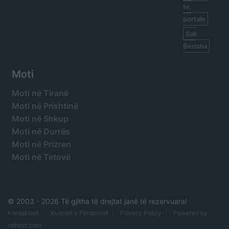
tv,
portale
Sali
Berisha
Moti
Moti në Tiranë
Moti në Prishtinë
Moti në Shkup
Moti në Durrës
Moti në Prizren
Moti në Tetovë
© 2003 -
2026 Të gjitha të drejtat janë të rezervuara!
Kontaktoni
Kushtet e Përdorimit
Privacy Policy
Powered by:
orihost.com