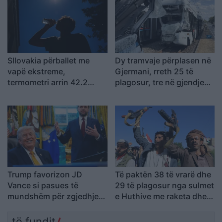
Sllovakia përballet me
Dy tramvaje përplasen në
vapë ekstreme,
Gjermani, rreth 25 të
termometri arrin 42.2
plagosur, tre në gjendje
gradë Celsius
kritike
Trump favorizon JD
Të paktën 38 të vrarë dhe
Vance si pasues të
29 të plagosur nga sulmet
mundshëm për zgjedhjet
e Huthive me raketa dhe
presidenciale të vitit
dronë kundër ushtrisë së
2028, sipas “The
Jemenit
të fundit