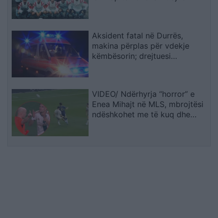
Sopotit
Aksident fatal në Durrës,
makina përplas për vdekje
këmbësorin; drejtuesi
shoqërohet në polici
VIDEO/ Ndërhyrja “horror” e
Enea Mihajt në MLS, mbrojtësi
ndëshkohet me të kuq dhe
gjobë