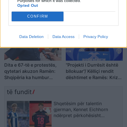
Purposes for which it was collected.
Opted Out
rrezikon Talisca vendin në
ndaj komenteve negative:
sulm Vedat Muriqit?!
Të vjen turp t’i lexosh, jo
CONFIRM
më t’i shkruash
Data Deletion
Data Access
Privacy Policy
Dita e 67-të e protestës,
“Projekti i Durrësit është
qytetari akuzon Ramën:
bllokuar”/ Këlliçi rendit
Shqipëria ka humbur
dështimet e Ramës: Kriza
drejtimin
po prek investimet,
Aeroportin e Vlorës do ta
të fundit
paguajnë taksapaguesit
Shqetësim për talentin
gjerman, Kennet Eichhorn
ndërpret përkohësisht
karrierën për arsye