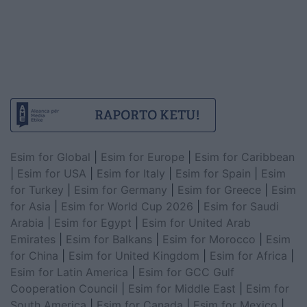
Esim for Global
|
Esim for Europe
|
Esim for Caribbean
|
Esim for USA
|
Esim for Italy
|
Esim for Spain
|
Esim
for Turkey
|
Esim for Germany
|
Esim for Greece
|
Esim
for Asia
|
Esim for World Cup 2026
|
Esim for Saudi
Arabia
|
Esim for Egypt
|
Esim for United Arab
Emirates
|
Esim for Balkans
|
Esim for Morocco
|
Esim
for China
|
Esim for United Kingdom
|
Esim for Africa
|
Esim for Latin America
|
Esim for GCC Gulf
Cooperation Council
|
Esim for Middle East
|
Esim for
South America
|
Esim for Canada
|
Esim for Mexico
|