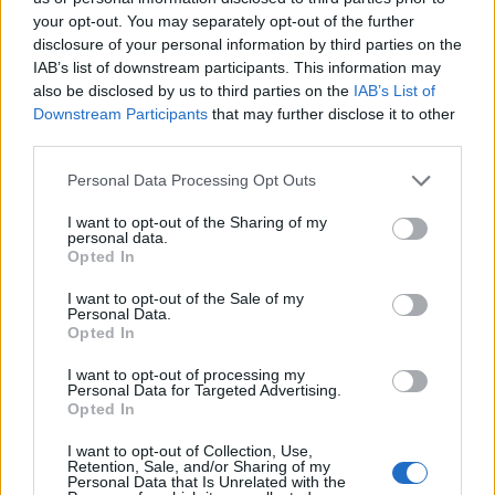
nga Senati si ambasador i
ndahet nga jeta Besnik
your opt-out. You may separately opt-out of the further
SHBA-së në Shqipëri,
Çota, ish-kapiten dhe ish-
disclosure of your personal information by third parties on the
emërimi pret firmën e
trajner i Sopotit
IAB’s list of downstream participants. This information may
Trump
also be disclosed by us to third parties on the
IAB’s List of
Downstream Participants
that may further disclose it to other
third parties.
Personal Data Processing Opt Outs
I want to opt-out of the Sharing of my
personal data.
Flakët përhapen me
Pedagogët në shërbim të
Opted In
shpejtësi në Pocest të
regjimit! Apeli i aktivistes
Dibrës, disa banesa në
nga protesta: Të
I want to opt-out of the Sale of my
rrezik
bashkohemi për
Personal Data.
Opted In
Shqipërinë që meritojmë
I want to opt-out of processing my
Personal Data for Targeted Advertising.
Opted In
I want to opt-out of Collection, Use,
Retention, Sale, and/or Sharing of my
Personal Data that Is Unrelated with the
VIDEO/Me këtë gol, a ia
Ronela Hajati ‘shpërthen’