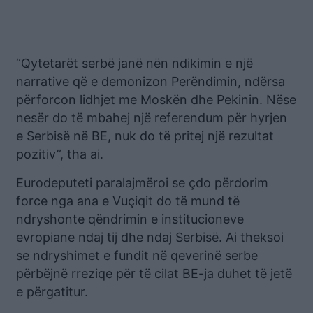
“Qytetarët serbë janë nën ndikimin e një
narrative që e demonizon Perëndimin, ndërsa
përforcon lidhjet me Moskën dhe Pekinin. Nëse
nesër do të mbahej një referendum për hyrjen
e Serbisë në BE, nuk do të pritej një rezultat
pozitiv”, tha ai.
Eurodeputeti paralajmëroi se çdo përdorim
force nga ana e Vuçiqit do të mund të
ndryshonte qëndrimin e institucioneve
evropiane ndaj tij dhe ndaj Serbisë. Ai theksoi
se ndryshimet e fundit në qeverinë serbe
përbëjnë rreziqe për të cilat BE-ja duhet të jetë
e përgatitur.