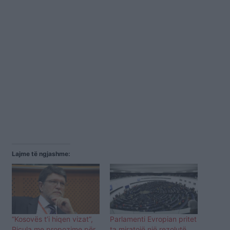
Lajme të ngjashme:
“Kosovës t’i hiqen vizat”, ​
Parlamenti Evropian pritet
Picula me propozime për
ta miratojë një rezolutë