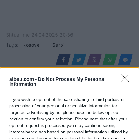
Shtuar
më
24.04.2025 20:36
Tags:
,
kosove
Serbi
albeu.com -
Do Not Process My Personal
Information
If you wish to opt-out of the sale, sharing to third parties, or
processing of your personal or sensitive information for
targeted advertising by us, please use the below opt-out
section to confirm your selection. Please note that after your
opt-out request is processed you may continue seeing
interest-based ads based on personal information utilized by
Eric Wendt konfirmohet
Futbolli librazhdas në zi,
us or personal information disclosed to third parties prior to