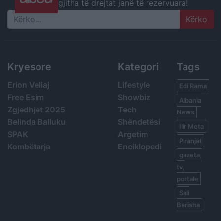
gjitha të drejtat janë të rezervuara!
Search
Kryesore
Kategori
Tags
Erion Veliaj
Lifestyle
Edi Rama
Free Esim
Showbiz
Albania
Zgjedhjet 2025
Tech
News
Belinda Balluku
Shëndetësi
Ilir Meta
SPAK
Argetim
Piranjat
Kombëtarja
Enciklopedi
gazeta,
tv,
portale
Sali
Berisha