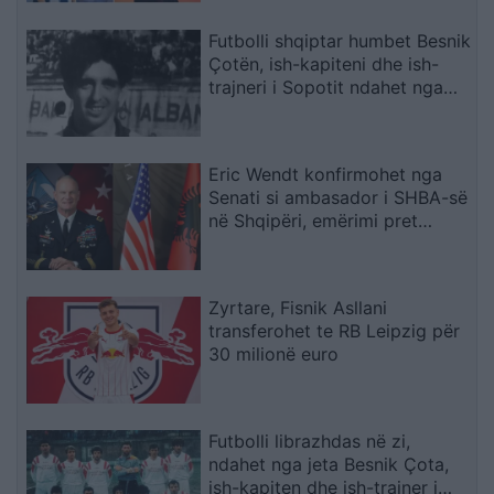
shëndetësore
Futbolli shqiptar humbet Besnik
Çotën, ish-kapiteni dhe ish-
trajneri i Sopotit ndahet nga
jeta në moshën 56-vjeçare
Eric Wendt konfirmohet nga
Senati si ambasador i SHBA-së
në Shqipëri, emërimi pret
firmën e Trump
Zyrtare, Fisnik Asllani
transferohet te RB Leipzig për
30 milionë euro
Futbolli librazhdas në zi,
ndahet nga jeta Besnik Çota,
ish-kapiten dhe ish-trajner i