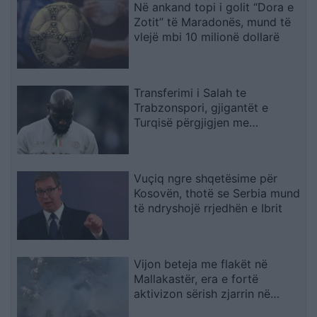
Në ankand topi i golit “Dora e
Zotit” të Maradonës, mund të
vlejë mbi 10 milionë dollarë
Transferimi i Salah te
Trabzonspori, gjigantët e
Turqisë përgjigjen me
sulmuesin e Seria A
Vuçiq ngre shqetësime për
Kosovën, thotë se Serbia mund
të ndryshojë rrjedhën e Ibrit
Vijon beteja me flakët në
Mallakastër, era e fortë
aktivizon sërish zjarrin në
Drenie