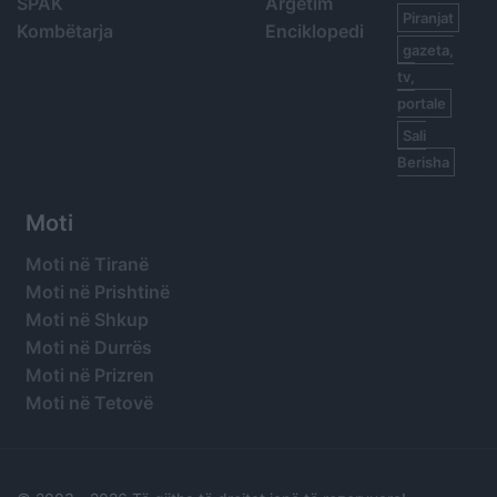
SPAK
Argetim
Piranjat
Kombëtarja
Enciklopedi
gazeta,
tv,
portale
Sali
Berisha
Moti
Moti në Tiranë
Moti në Prishtinë
Moti në Shkup
Moti në Durrës
Moti në Prizren
Moti në Tetovë