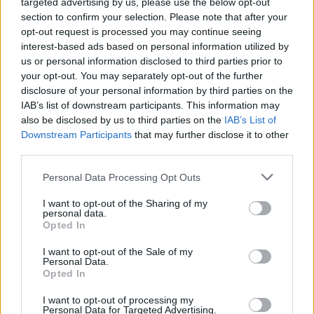
targeted advertising by us, please use the below opt-out
section to confirm your selection. Please note that after your
opt-out request is processed you may continue seeing
interest-based ads based on personal information utilized by
us or personal information disclosed to third parties prior to
your opt-out. You may separately opt-out of the further
disclosure of your personal information by third parties on the
IAB’s list of downstream participants. This information may
Irani njofton publikimin e
Zjarr masiv në British
also be disclosed by us to third parties on the
IAB’s List of
pamjeve të liderit suprem,
Columbia, mbi 20 mijë
Downstream Participants
that may further disclose it to other
i padukshëm në publik
banorë urdhërohen të
third parties.
prej marsit
largohen
Personal Data Processing Opt Outs
I want to opt-out of the Sharing of my
personal data.
Opted In
I want to opt-out of the Sale of my
Personal Data.
Opted In
Vrasja e katër studentëve
Netanyahu refuzon planin
në Idaho që tronditi
amerikan për Gazën:
I want to opt-out of processing my
SHBA-në rikthehet në
Tërheqja izraelite
Personal Data for Targeted Advertising.