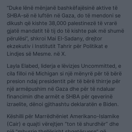
“Duke lënë mënjanë bashkëfajësinë aktive të
SHBA-së në luftën në Gaza, do të mendoni se
dikush që kishte 38,000 palestinezë të vrarë
gjatë mandatit të tij do të kishte pak më shumë
përulësi”, shkroi Mai El-Sadany, drejtor
ekzekutiv i Institutit Tahrir për Politikat e
Lindjes së Mesme. në X.
Layla Elabed, liderja e lëvizjes Uncommitted, e
cila filloi në Michigan si një mënyrë për të bërë
presion ndaj presidentit për të bërë thirrje për
një armëpushim në Gaza dhe për të ndaluar
financimin dhe armët e SHBA për qeverinë
izraelite, dënoi gjithashtu deklaratën e Biden.
Këshilli për Marrëdhëniet Amerikano-Islamike
(Cair) e quajti vërejtjen “ton të shurdhër” dhe
një “mburrje thellësisht shqetësuese” që