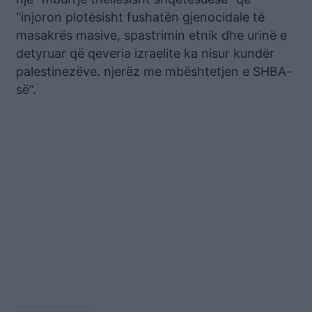
“injoron plotësisht fushatën gjenocidale të
masakrës masive, spastrimin etnik dhe urinë e
detyruar që qeveria izraelite ka nisur kundër
palestinezëve. njerëz me mbështetjen e SHBA-
së”.