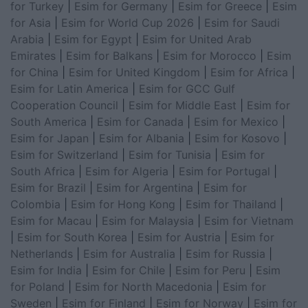
for Turkey
|
Esim for Germany
|
Esim for Greece
|
Esim
for Asia
|
Esim for World Cup 2026
|
Esim for Saudi
Arabia
|
Esim for Egypt
|
Esim for United Arab
Emirates
|
Esim for Balkans
|
Esim for Morocco
|
Esim
for China
|
Esim for United Kingdom
|
Esim for Africa
|
Esim for Latin America
|
Esim for GCC Gulf
Cooperation Council
|
Esim for Middle East
|
Esim for
South America
|
Esim for Canada
|
Esim for Mexico
|
Esim for Japan
|
Esim for Albania
|
Esim for Kosovo
|
Esim for Switzerland
|
Esim for Tunisia
|
Esim for
South Africa
|
Esim for Algeria
|
Esim for Portugal
|
Esim for Brazil
|
Esim for Argentina
|
Esim for
Colombia
|
Esim for Hong Kong
|
Esim for Thailand
|
Esim for Macau
|
Esim for Malaysia
|
Esim for Vietnam
|
Esim for South Korea
|
Esim for Austria
|
Esim for
Netherlands
|
Esim for Australia
|
Esim for Russia
|
Esim for India
|
Esim for Chile
|
Esim for Peru
|
Esim
for Poland
|
Esim for North Macedonia
|
Esim for
Sweden
|
Esim for Finland
|
Esim for Norway
|
Esim for