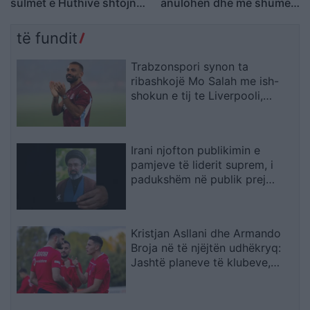
sulmet e Huthive shtojnë
anulohen dhe më shumë
rrezikun e zgjerimit të
se 400 mijë banorë
luftës
evakuohen
të fundit
Trabzonspori synon ta
ribashkojë Mo Salah me ish-
shokun e tij te Liverpooli,
përgatit ofertë të bujshme
Irani njofton publikimin e
pamjeve të liderit suprem, i
padukshëm në publik prej
marsit
Kristjan Asllani dhe Armando
Broja në të njëjtën udhëkryq:
Jashtë planeve të klubeve,
ndërsa ofertat konkrete
mungojnë