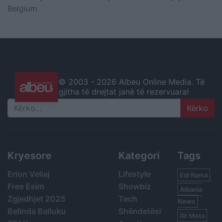
Belgium
© 2003 -
2026 Albeu Online Media. Të
gjitha të drejtat janë të rezervuara!
Search
Kryesore
Kategori
Tags
Erion Veliaj
Lifestyle
Edi Rama
Free Esim
Showbiz
Albania
Zgjedhjet 2025
Tech
News
Belinda Balluku
Shëndetësi
Ilir Meta