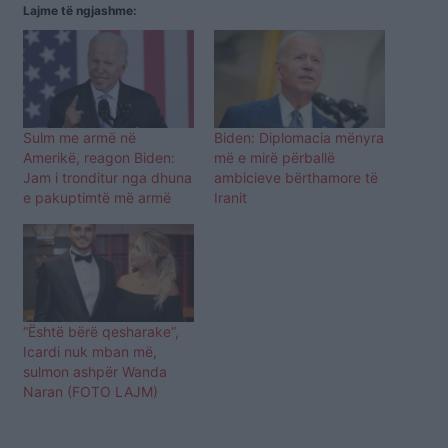
Lajme të ngjashme:
Sulm me armë në
Biden: Diplomacia mënyra
Amerikë, reagon Biden:
më e mirë përballë
Jam i tronditur nga dhuna
ambicieve bërthamore të
e pakuptimtë më armë
Iranit
“Është bërë qesharake”,
Icardi nuk mban më,
sulmon ashpër Wanda
Naran (FOTO LAJM)