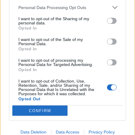
Personal Data Processing Opt Outs
I want to opt-out of the Sharing of my
personal data.
Opted In
I want to opt-out of the Sale of my
Personal Data.
Adelina Ismaili rikthehet
Aksident i rëndë në Papër,
Opted In
me projekt të ri/ Zbulon
makina godet trasenë
I want to opt-out of processing my
bashkëpunimin surprizë
anësore të rrugës
Personal Data for Targeted Advertising.
me Gimbo-n
Opted In
I want to opt-out of Collection, Use,
Retention, Sale, and/or Sharing of my
Personal Data that Is Unrelated with the
Purposes for which it was collected.
Opted Out
CONFIRM
Eric Wendt ambasadori i
Horoskopi i sotëm, 8
ardhshëm i SHBA-së në
gusht 2026: Cilat janë
Shqipëri, ambasada: Do të
shenjat më me fat
Data Deletion
Data Access
Privacy Policy