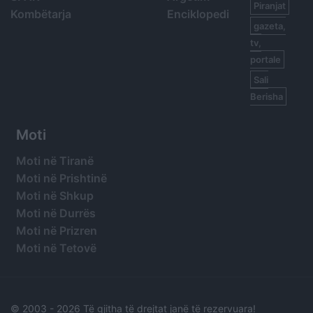
Piranjat
Kombëtarja
Enciklopedi
gazeta,
tv,
portale
Sali
Berisha
Moti
Moti në Tiranë
Moti në Prishtinë
Moti në Shkup
Moti në Durrës
Moti në Prizren
Moti në Tetovë
© 2003 -
2026 Të gjitha të drejtat janë të rezervuara!