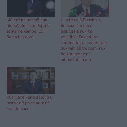
“48 orë na ndajnë nga
Humbja e 5 Bashkive,
fitorja”, Berisha: Populli
Berisha: Në farsë
është në këmbë, Edi
elektorale nuk ka
Rama hiq dorë!
zgjedhje! Falenderoj
kandidatët e pavarur për
guximin që treguan, nuk
bojkotuam por i
mbështetëm ata
Kush janë kandidatët e 6
marsit që po qëndrojnë
krah Bashës