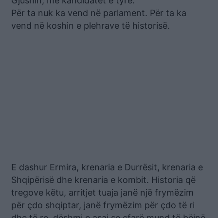
Gjushin, me kandidatët e tyre.
Për ta nuk ka vend në parlament. Për ta ka
vend në koshin e plehrave të historisë.
E dashur Ermira, krenaria e Durrësit, krenaria e
Shqipërisë dhe krenaria e kombit. Historia që
tregove këtu, arritjet tuaja janë një frymëzim
për çdo shqiptar, janë frymëzim për çdo të ri
dhe të re, dëshmi e asaj se çfarë mund të bëjnë