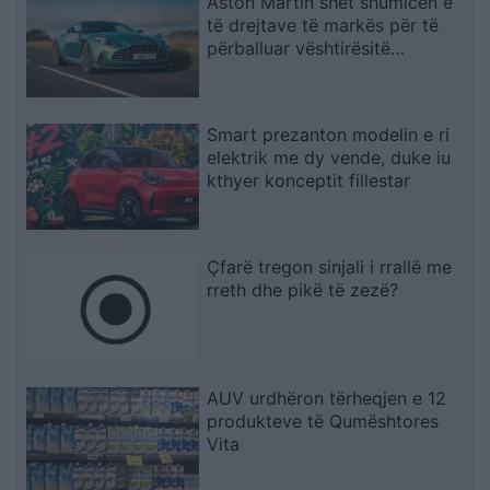
Aston Martin shet shumicën e
të drejtave të markës për të
përballuar vështirësitë
financiare
Smart prezanton modelin e ri
elektrik me dy vende, duke iu
kthyer konceptit fillestar
Çfarë tregon sinjali i rrallë me
rreth dhe pikë të zezë?
AUV urdhëron tërheqjen e 12
produkteve të Qumështores
Vita