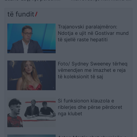
lëndohet
zhbëjë vullnetin qytetar
të fundit
Trajanovski paralajmëron:
Ndotja e ujit në Gostivar mund
të sjellë raste hepatiti
Foto/ Sydney Sweeney tërheq
vëmendjen me imazhet e reja
të koleksionit të saj
Si funksionon klauzola e
riblerjes dhe përse përdoret
nga klubet