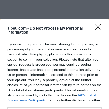
albeu.com -
Do Not Process My Personal
Information
If you wish to opt-out of the sale, sharing to third parties, or
processing of your personal or sensitive information for
targeted advertising by us, please use the below opt-out
section to confirm your selection. Please note that after your
opt-out request is processed you may continue seeing
Shtuar
më
6.05.2025 21:17
interest-based ads based on personal information utilized by
us or personal information disclosed to third parties prior to
Tags:
,
Berisha
paralajmerim
your opt-out. You may separately opt-out of the further
disclosure of your personal information by third parties on the
IAB’s list of downstream participants. This information may
also be disclosed by us to third parties on the
IAB’s List of
Downstream Participants
that may further disclose it to other
third parties.