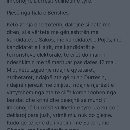
imponojnë Durrësit vullnetin e tyre.
Pjesë nga fjala e Berishës:
Këto zonja dhe zotërinj dallojnë si nata me
ditën, si e vërteta me gënjeshtrën me
kandidatët e Sakos, me kandidatët e Pojës, me
kandidatët e Hajrit, me kandidatët e
terroristëve elektoralë, të cilët do marrin
ndëshkimin më të merituar pas datës 12 maj.
Miq, këto zgjedhje ndajnë qytetarët,
atdhetarët, ndajnë ata që duan Durrësin,
ndajnë njerëzit me dinjitet, ndajnë njerëzit e
virtytshëm nga ata të cilët komandohen nga
bandat dhe krimi dhe besojnë se mund t’i
imponojnë Durrësit vullnetin e tyre. Ja ku po e
deklaroj para jush, vrimë miu nuk do gjejnë.
Kudo që të jenë do i kapim, me Sakon, me