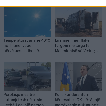
përkrahë objektivat e
Trump për NATO-n dhe
sigurinë
Temperaturat arrijnë 40°C
Lushnjë, merr flakë
në Tiranë, vapë
furgoni me targa të
përvëluese edhe në
Maqedonisë së Veriut;
Elbasan e Shkodër,
dyshohet defekt teknik
parashikimi për sot
Përplasje mes tre
Kurti kundërshton
automjetesh në aksin
kërkesat e LDK-së: Asnjë
Lezhë-Laç, një person
marrëveshje nuk mund të