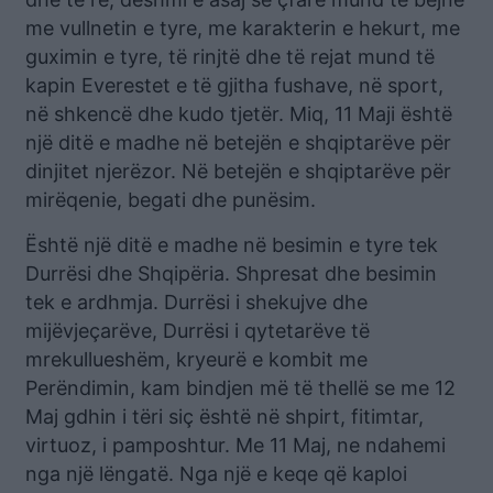
me vullnetin e tyre, me karakterin e hekurt, me
guximin e tyre, të rinjtë dhe të rejat mund të
kapin Everestet e të gjitha fushave, në sport,
në shkencë dhe kudo tjetër. Miq, 11 Maji është
një ditë e madhe në betejën e shqiptarëve për
dinjitet njerëzor. Në betejën e shqiptarëve për
mirëqenie, begati dhe punësim.
Është një ditë e madhe në besimin e tyre tek
Durrësi dhe Shqipëria. Shpresat dhe besimin
tek e ardhmja. Durrësi i shekujve dhe
mijëvjeçarëve, Durrësi i qytetarëve të
mrekullueshëm, kryeurë e kombit me
Perëndimin, kam bindjen më të thellë se me 12
Maj gdhin i tëri siç është në shpirt, fitimtar,
virtuoz, i pamposhtur. Me 11 Maj, ne ndahemi
nga një lëngatë. Nga një e keqe që kaploi