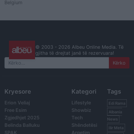
Belgium
© 2003 -
2026 Albeu Online Media. Të
gjitha të drejtat janë të rezervuara!
Search
Kryesore
Kategori
Tags
Erion Veliaj
Lifestyle
Edi Rama
Free Esim
Showbiz
Albania
Zgjedhjet 2025
Tech
News
Belinda Balluku
Shëndetësi
Ilir Meta
SPAK
Argetim