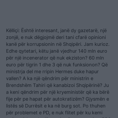
Këlliçi: Është interesant, janë dy gazetarë, një
zonjë, e nuk dëgjojmë deri tani cfarë opinioni
kanë për korrupsionin në Shqipëri. Jam kurioz.
Edhe qytetari, këtu janë vjedhur 140 mln euro
për një incenerator që nuk ekziston? 60 mln
euro për tigrin 1 dhe 3 që nuk funksionon? Që
ministrja del me rripin Hermes duke hapur
vallen? A ka një qëndrim për ministrin e
Brendshëm Tahiri që kanabizoi Shqipërinë? Ju
a keni qëndrim për një kryeministër që ka bërë
fije për pe hapat për autokratizëm? Gjysmën e
listës së Durrësit e ka në burg sot. Po thuhen
për problemet e PD, e nuk flitet për ku kemi