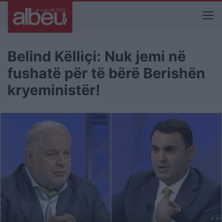
Belind Këlliçi: Nuk jemi në
fushatë për të bërë Berishën
kryeministër!