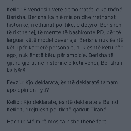
Këlliçi: E vendosin vetë demokratët, e ka thënë
Berisha. Berisha ka një mision dhe rrethanat
historike, rrethanat politike, e detyroi Berishen
të rikthehej, të merrte të bashkonte PD, për të
larguar këtë model qeverisje. Berisha nuk është
këtu për karrierë personale, nuk është këtu për
ego, nuk ëhstë këtu për ambicie. Berisha të
gjitha gjërat në historinë e këtij vendi, Berisha i
ka bërë.
Fevziu: Kjo deklarata, është deklaratë tamam
apo opinion i yti?
Këlliçi: Kjo deklaratë, është deklaratë e Belind
Këlliçit, drejtuesit politik të qarkut Tiranë.
Haxhiu: Më mirë mos ta kishe thënë fare.