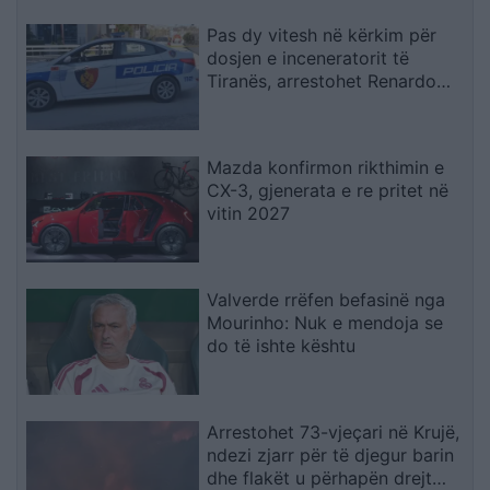
Pas dy vitesh në kërkim për
dosjen e inceneratorit të
Tiranës, arrestohet Renardo
Nallbani në Palasë
Mazda konfirmon rikthimin e
CX-3, gjenerata e re pritet në
vitin 2027
Valverde rrëfen befasinë nga
Mourinho: Nuk e mendoja se
do të ishte kështu
Arrestohet 73-vjeçari në Krujë,
ndezi zjarr për të djegur barin
dhe flakët u përhapën drejt