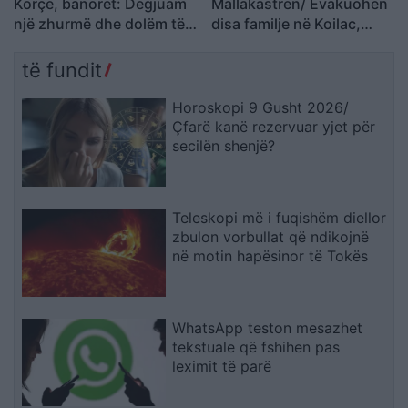
Korçë, banorët: Dëgjuam
Mallakastrën/ Evakuohen
një zhurmë dhe dolëm të
disa familje në Koilac,
shihnim çfarë kishte
flakët afrohen pranë
ndodhur
banesave
të fundit
Horoskopi 9 Gusht 2026/
Çfarë kanë rezervuar yjet për
secilën shenjë?
Teleskopi më i fuqishëm diellor
zbulon vorbullat që ndikojnë
në motin hapësinor të Tokës
WhatsApp teston mesazhet
tekstuale që fshihen pas
leximit të parë