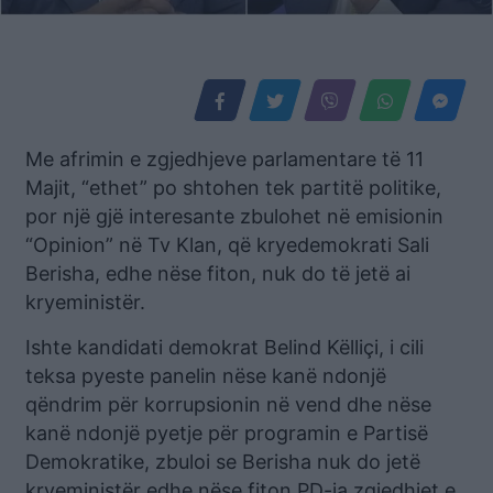
Me afrimin e zgjedhjeve parlamentare të 11
Majit, “ethet” po shtohen tek partitë politike,
por një gjë interesante zbulohet në emisionin
“Opinion” në Tv Klan, që kryedemokrati Sali
Berisha, edhe nëse fiton, nuk do të jetë ai
kryeministër.
Ishte kandidati demokrat Belind Këlliçi, i cili
teksa pyeste panelin nëse kanë ndonjë
qëndrim për korrupsionin në vend dhe nëse
kanë ndonjë pyetje për programin e Partisë
Demokratike, zbuloi se Berisha nuk do jetë
kryeministër edhe nëse fiton PD-ja zgjedhjet e