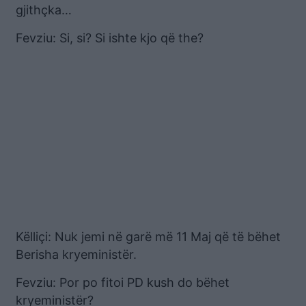
gjithçka…
Fevziu: Si, si? Si ishte kjo që the?
Këlliçi: Nuk jemi në garë më 11 Maj që të bëhet
Berisha kryeministër.
Fevziu: Por po fitoi PD kush do bëhet
kryeministër?