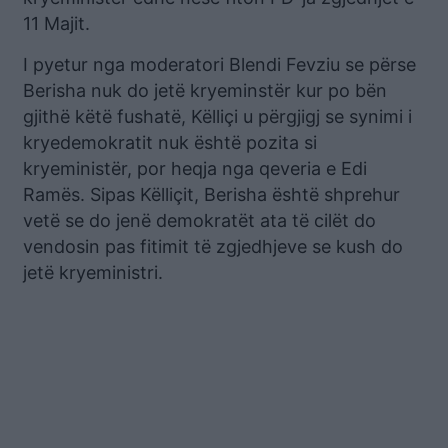
11 Majit.
I pyetur nga moderatori Blendi Fevziu se përse
Berisha nuk do jetë kryeminstër kur po bën
gjithë këtë fushatë, Këlliçi u përgjigj se synimi i
kryedemokratit nuk është pozita si
kryeministër, por heqja nga qeveria e Edi
Ramës. Sipas Këlliçit, Berisha është shprehur
vetë se do jenë demokratët ata të cilët do
vendosin pas fitimit të zgjedhjeve se kush do
jetë kryeministri.