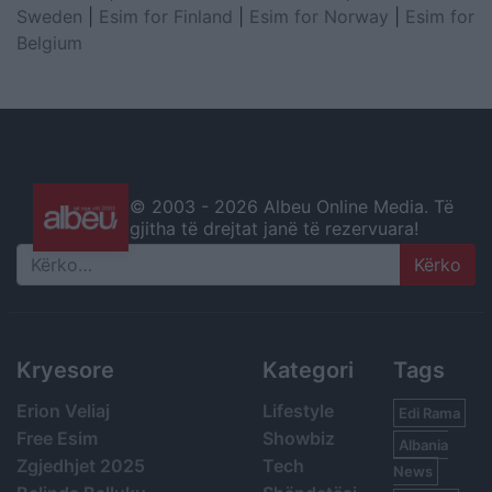
Sweden
|
Esim for Finland
|
Esim for Norway
|
Esim for
Belgium
© 2003 -
2026 Albeu Online Media. Të
gjitha të drejtat janë të rezervuara!
Search
Kryesore
Kategori
Tags
Erion Veliaj
Lifestyle
Edi Rama
Free Esim
Showbiz
Albania
Zgjedhjet 2025
Tech
News