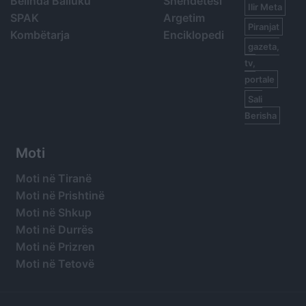
Belinda Balluku
Shëndetësi
Ilir Meta
SPAK
Argetim
Piranjat
Kombëtarja
Enciklopedi
gazeta,
tv,
portale
Sali
Berisha
Moti
Moti në Tiranë
Moti në Prishtinë
Moti në Shkup
Moti në Durrës
Moti në Prizren
Moti në Tetovë