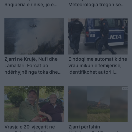
Shqipëria e rinisë, jo e
Meteorologia tregon se
partisë!
kur nis rënia e
temperaturave
Zjarri në Krujë, Nufi dhe
E ndoqi me automatik dhe
Lamallari: Forcat po
vrau mikun e fëmijërisë,
ndërhyjnë nga toka dhe
identifikohet autori i
ajri
dyshuar që është në
kërkim
Vrasja e 20-vjeçarit në
Zjarri përfshin