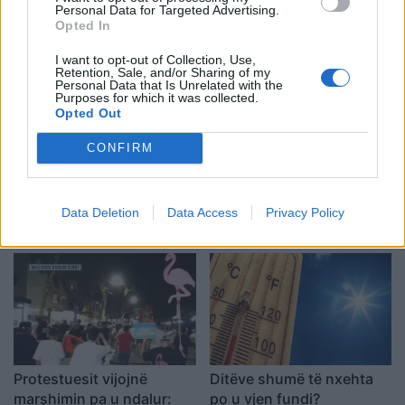
Personal Data for Targeted Advertising.
Opted In
I want to opt-out of Collection, Use,
Retention, Sale, and/or Sharing of my
Personal Data that Is Unrelated with the
Purposes for which it was collected.
Opted Out
CONFIRM
Pas dy vitesh në kërkim
Përfundon pas 4 orësh
për dosjen e inceneratorit
protesta kundër klasës
të Tiranës, arrestohet
politike: “Nesër më
Data Deletion
Data Access
Privacy Policy
Renardo Nallbani në
shumë!”
Palasë
Protestuesit vijojnë
Ditëve shumë të nxehta
marshimin pa u ndalur:
po u vjen fundi?