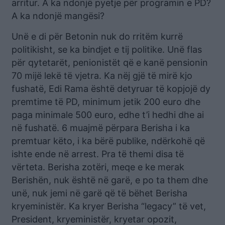
arritur. A ka ndonjë pyetje për programin e PD?
A ka ndonjë mangësi?
Unë e di për Betonin nuk do rritëm kurrë
politikisht, se ka bindjet e tij politike. Unë flas
për qytetarët, penionistët që e kanë pensionin
70 mijë lekë të vjetra. Ka nëj gjë të mirë kjo
fushatë, Edi Rama është detyruar të kopjojë dy
premtime të PD, minimum jetik 200 euro dhe
paga minimale 500 euro, edhe t’i hedhi dhe ai
në fushatë. 6 muajmë përpara Berisha i ka
premtuar këto, i ka bërë publike, ndërkohë që
ishte ende në arrest. Pra të themi disa të
vërteta. Berisha zotëri, meqe e ke merak
Berishën, nuk është në garë, e po ta them dhe
unë, nuk jemi në garë që të bëhet Berisha
kryeministër. Ka kryer Berisha “legacy” të vet,
President, kryeministër, kryetar opozit,