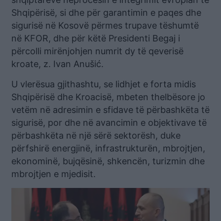
Shqipërisë, si dhe për garantimin e paqes dhe
sigurisë në Kosovë përmes trupave tëshumtë
në KFOR, dhe për këtë Presidenti Begaj i
përcolli mirënjohjen numrit dy të qeverisë
kroate, z. Ivan Anušić.
U vlerësua gjithashtu, se lidhjet e forta midis
Shqipërisë dhe Kroacisë, mbeten thelbësore jo
vetëm në adresimin e sfidave të përbashkëta të
sigurisë, por dhe në avancimin e objektivave të
përbashkëta në një sërë sektorësh, duke
përfshirë energjinë, infrastrukturën, mbrojtjen,
ekonominë, bujqësinë, shkencën, turizmin dhe
mbrojtjen e mjedisit.