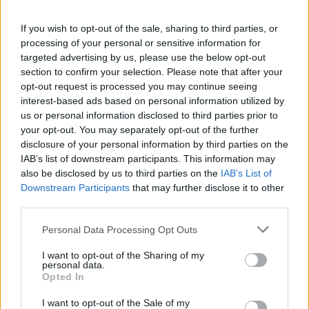
If you wish to opt-out of the sale, sharing to third parties, or
processing of your personal or sensitive information for
Lajme të ngjashme:
targeted advertising by us, please use the below opt-out
section to confirm your selection. Please note that after your
opt-out request is processed you may continue seeing
interest-based ads based on personal information utilized by
us or personal information disclosed to third parties prior to
your opt-out. You may separately opt-out of the further
Presidenti Begaj pret në
Presidenti Begaj pret
disclosure of your personal information by third parties on the
takim
ministrin e Jashtëm të
IAB’s list of downstream participants. This information may
zëvendëskryeministrin e
Kroacisë, fokusi te
also be disclosed by us to third parties on the
IAB’s List of
Maqedonisë së Veriut Izet
mbështetja e Zagrebit për
Downstream Participants
that may further disclose it to other
Mexhiti
integrimin e Shqipërisë në
BE
third parties.
Personal Data Processing Opt Outs
I want to opt-out of the Sharing of my
personal data.
Opted In
Begaj takon Ramën dhe
I want to opt-out of the Sale of my
Peleshin pas samitit