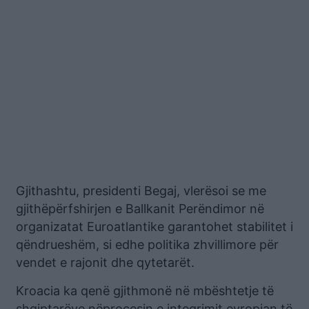
Gjithashtu, presidenti Begaj, vlerësoi se me
gjithëpërfshirjen e Ballkanit Perëndimor në
organizatat Euroatlantike garantohet stabilitet i
qëndrueshëm, si edhe politika zhvillimore për
vendet e rajonit dhe qytetarët.
Kroacia ka qenë gjithmonë në mbështetje të
shqiptarëve nëprocesin e integrimit evropian të