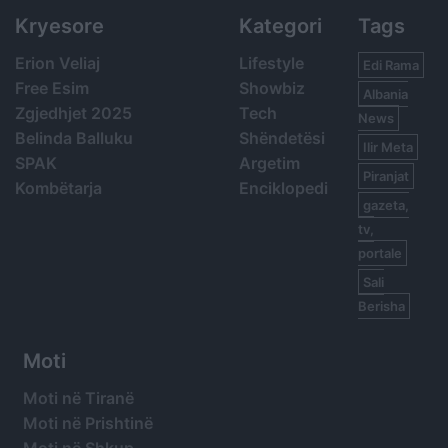
Kryesore
Kategori
Tags
Erion Veliaj
Lifestyle
Edi Rama
Free Esim
Showbiz
Albania
Zgjedhjet 2025
Tech
News
Belinda Balluku
Shëndetësi
Ilir Meta
SPAK
Argetim
Piranjat
Kombëtarja
Enciklopedi
gazeta,
tv,
portale
Sali
Berisha
Moti
Moti në Tiranë
Moti në Prishtinë
Moti në Shkup