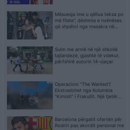
Mësuesja ime u qëllua teksa po
më fliste”, dëshmia e nxënëses
që shpëtoi nga masakra në
Tajlandë
Sulm me armë në një shkollë
tajlandeze, gjashtë të vdekur,
përfshirë autorin 14-vjeçar
Operacioni “The Wanted”/
Ekstradohet nga Kolumbia
“Kimisti” i Frakullit. Një tjetër
person sillet në Shqipëri nga
Italia, i kërkuar për vepra të
rënda penale (VIDEO)
Barcelona përgatit ofertën për
Rodrin pas akordit personal me