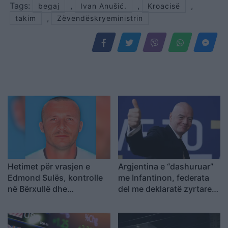
Tags:
,
,
,
begaj
Ivan Anušić.
Kroacisë
,
takim
Zëvendëskryeministrin
Hetimet për vrasjen e
Argjentina e “dashuruar”
Edmond Sulës, kontrolle
me Infantinon, federata
në Bërxullë dhe
del me deklaratë zyrtare:
shoqërime personash për
Model transparent
t’u marrë në pyetje