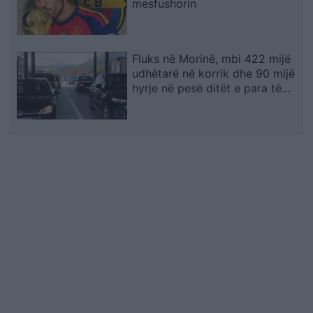
mesfushorin
Fluks në Morinë, mbi 422 mijë
udhëtarë në korrik dhe 90 mijë
hyrje në pesë ditët e para të
gushtit