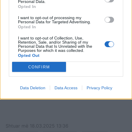
Personal Data.
informal të NATO-s në
Opted In
Shkup: Shqipëria e
gatshme për organizime
I want to opt-out of processing my
Personal Data for Targeted Advertising.
të tilla në Tiranë
Opted In
I want to opt-out of Collection, Use,
Retention, Sale, and/or Sharing of my
Personal Data that Is Unrelated with the
Purposes for which it was collected.
Opted Out
CONFIRM
Data Deletion
Data Access
Privacy Policy
Shtuar
më
18.03.2025 13:36