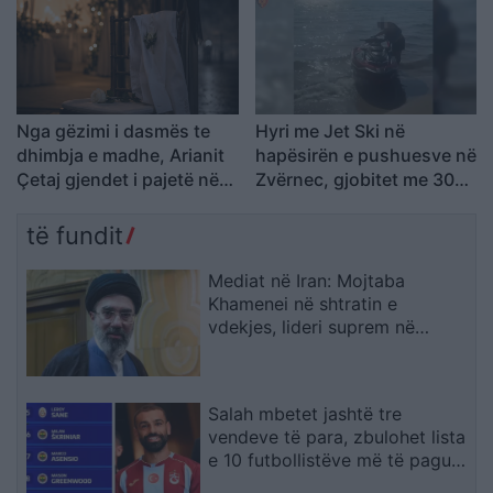
Nga gëzimi i dasmës te
Hyri me Jet Ski në
dhimbja e madhe, Arianit
hapësirën e pushuesve në
Çetaj gjendet i pajetë në
Zvërnec, gjobitet me 300
Pejë
mijë lekë drejtuesi
të fundit
Mediat në Iran: Mojtaba
Khamenei në shtratin e
vdekjes, lideri suprem në
gjendje të rëndë shëndetësore
Salah mbetet jashtë tre
vendeve të para, zbulohet lista
e 10 futbollistëve më të paguar
në Turqi