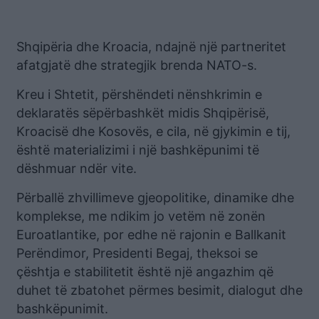
Shqipëria dhe Kroacia, ndajnë një partneritet
afatgjatë dhe strategjik brenda NATO-s.
Kreu i Shtetit, përshëndeti nënshkrimin e
deklaratës sëpërbashkët midis Shqipërisë,
Kroacisë dhe Kosovës, e cila, në gjykimin e tij,
është materializimi i një bashkëpunimi të
dëshmuar ndër vite.
Përballë zhvillimeve gjeopolitike, dinamike dhe
komplekse, me ndikim jo vetëm në zonën
Euroatlantike, por edhe në rajonin e Ballkanit
Perëndimor, Presidenti Begaj, theksoi se
çështja e stabilitetit është një angazhim që
duhet të zbatohet përmes besimit, dialogut dhe
bashkëpunimit.