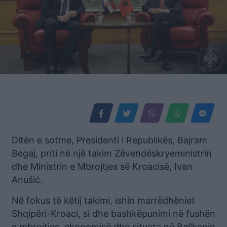
Ditën e sotme, Presidenti i Republikës, Bajram
Begaj, priti në një takim Zëvendëskryeministrin
dhe Ministrin e Mbrojtjes së Kroacisë, Ivan
Anušić.
Në fokus të këtij takimi, ishin marrëdhëniet
Shqipëri-Kroaci, si dhe bashkëpunimi në fushën
e mbrojtjes, ekonomisë dhe situata në Ballkanin