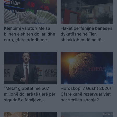
Këmbimi valutor/ Me sa
Flakët përfshijnë banesën
blihen e shiten dollari dhe
dykatëshe në Fier,
euro, çfarë ndodh me
shkaktohen dëme të
monedhat e tjera
konsiderueshme
“Meta” gjobitet me 567
Horoskopi 7 Gusht 2026/
milionë dollarë të tjerë për
Çfarë kanë rezervuar yjet
sigurinë e fëmijëve,
për secilën shenjë?
kompania: Do ta apelojmë