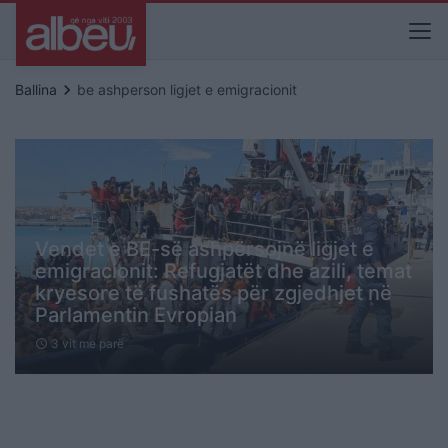
keyboard_arrow_right
Ballina
be ashperson ligjet e emigracionit
Vendet e BE-së ashpërsojnë ligjet e
emigracionit: Refugjatët dhe azili, temat
kryesore të fushatës për zgjedhjet në
Parlamentin Evropian
3 vit me parë
schedule