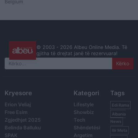
Belgium
© 2003 -
2026 Albeu Online Media. Të
gjitha të drejtat janë të rezervuara!
Search
Kryesore
Kategori
Tags
Erion Veliaj
Lifestyle
Edi Rama
Free Esim
Showbiz
Albania
Zgjedhjet 2025
Tech
News
Belinda Balluku
Shëndetësi
Ilir Meta
SPAK
Argetim