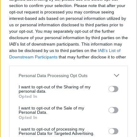
section to confirm your selection. Please note that after your
opt-out request is processed you may continue seeing
interest-based ads based on personal information utilized by
us or personal information disclosed to third parties prior to
your opt-out. You may separately opt-out of the further
disclosure of your personal information by third parties on the
IAB’s list of downstream participants. This information may
also be disclosed by us to third parties on the
IAB’s List of
Downstream Participants
that may further disclose it to other
third parties.
Personal Data Processing Opt Outs
I want to opt-out of the Sharing of my
personal data.
Opted In
I want to opt-out of the Sale of my
Personal Data.
Opted In
Esim for Global
|
Esim for Europe
|
Esim for Caribbean
|
Esim for USA
|
Esim for Italy
|
Esim for Spain
|
Esim
I want to opt-out of processing my
Personal Data for Targeted Advertising.
for Turkey
|
Esim for Germany
|
Esim for Greece
|
Esim