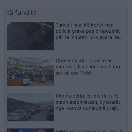
të fundit
Turisti i huaj kërkohet nga
policia greke pas propozimit
për të miturën 10-vjeçare në
Kretë
Opozita kërkoi seancë në
mbrëmje, Kuvendi e vazhdon
sot në ora 11:00
Morina përballet me fluks të
madh automjetesh, qytetarët
nga Kosova udhëtojnë drejt
bregdetit shqiptar
SHBA planifikon paketë prej 1