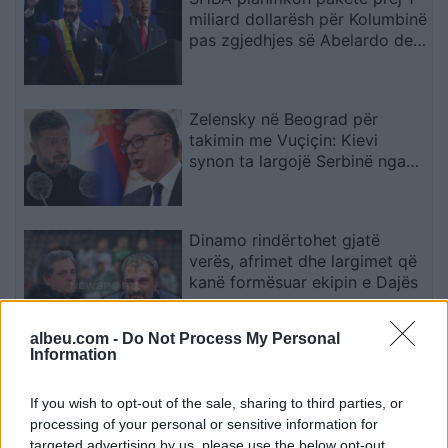
miliard dollarësh për Kolumbinë
pas zgjedhjes së Abelardo de
la Esprielës
Zelensky në Beograd për
takimin me Vuçiçin: Kievi
synon ta largojë Serbinë nga
kampi rus
Dinamo rindërtohet gjatë
verës, afrimet dhe largimet që
kanë formësuar ekipin e Dajës
albeu.com -
Do Not Process My Personal
Information
Real Madridi shqyrton tre yje
të mesfushës pas dështimit me
Rodrin
If you wish to opt-out of the sale, sharing to third parties, or
processing of your personal or sensitive information for
targeted advertising by us, please use the below opt-out