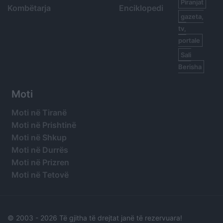
Piranjat
Kombëtarja
Enciklopedi
gazeta,
tv,
portale
Sali
Berisha
Moti
Moti në Tiranë
Moti në Prishtinë
Moti në Shkup
Moti në Durrës
Moti në Prizren
Moti në Tetovë
© 2003 -
2026 Të gjitha të drejtat janë të rezervuara!