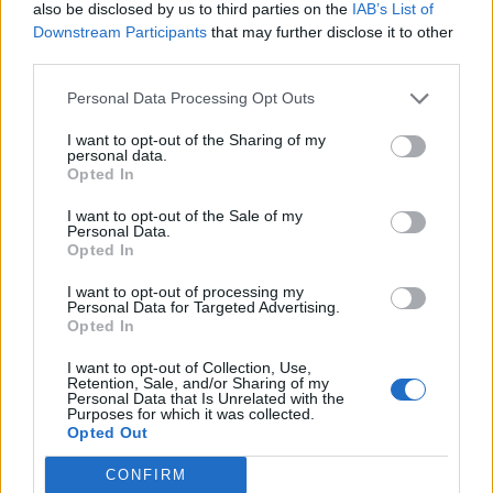
also be disclosed by us to third parties on the
IAB’s List of
Downstream Participants
that may further disclose it to other
Dy zyrtarë të FBI-së vizitojnë
third parties.
Shërbimin Korrektues të
Kosovës, në fokus terrorizmi
Personal Data Processing Opt Outs
dhe rreziqet e sigurisë
I want to opt-out of the Sharing of my
personal data.
Opted In
I want to opt-out of the Sale of my
Personal Data.
Opted In
I want to opt-out of processing my
Personal Data for Targeted Advertising.
Opted In
I want to opt-out of Collection, Use,
Retention, Sale, and/or Sharing of my
Personal Data that Is Unrelated with the
Purposes for which it was collected.
Opted Out
CONFIRM