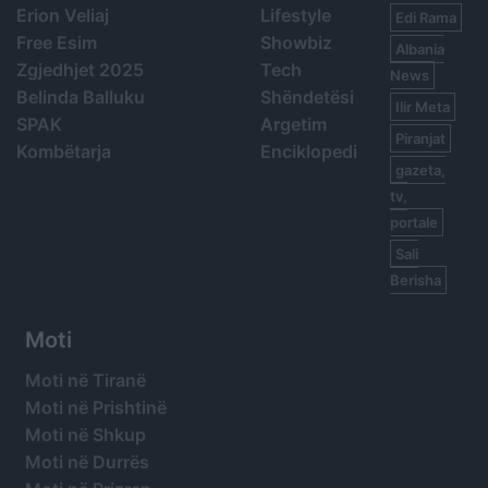
Erion Veliaj
Lifestyle
Edi Rama
Free Esim
Showbiz
Albania
Zgjedhjet 2025
Tech
News
Belinda Balluku
Shëndetësi
Ilir Meta
SPAK
Argetim
Piranjat
Kombëtarja
Enciklopedi
gazeta,
tv,
portale
Sali
Berisha
Moti
Moti në Tiranë
Moti në Prishtinë
Moti në Shkup
Moti në Durrës