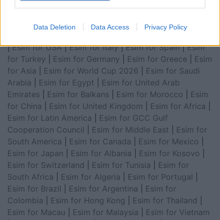
Data Deletion
Data Access
Privacy Policy
Esim for Global
|
Esim for Europe
|
Esim for Caribbean
|
Esim for USA
|
Esim for Italy
|
Esim for Spain
|
Esim
for Turkey
|
Esim for Germany
|
Esim for Greece
|
Esim
for Asia
|
Esim for World Cup 2026
|
Esim for Saudi
Arabia
|
Esim for Egypt
|
Esim for United Arab
Emirates
|
Esim for Balkans
|
Esim for Morocco
|
Esim
for China
|
Esim for United Kingdom
|
Esim for Africa
|
Esim for Latin America
|
Esim for GCC Gulf
Cooperation Council
|
Esim for Middle East
|
Esim for
South America
|
Esim for Canada
|
Esim for Mexico
|
Esim for Japan
|
Esim for Albania
|
Esim for Kosovo
|
Esim for Switzerland
|
Esim for Tunisia
|
Esim for
South Africa
|
Esim for Algeria
|
Esim for Portugal
|
Esim for Brazil
|
Esim for Argentina
|
Esim for
Colombia
|
Esim for Hong Kong
|
Esim for Thailand
|
Esim for Macau
|
Esim for Malaysia
|
Esim for Vietnam