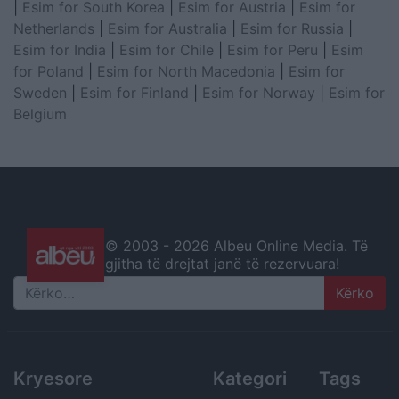
|
Esim for South Korea
|
Esim for Austria
|
Esim for
Netherlands
|
Esim for Australia
|
Esim for Russia
|
Esim for India
|
Esim for Chile
|
Esim for Peru
|
Esim
for Poland
|
Esim for North Macedonia
|
Esim for
Sweden
|
Esim for Finland
|
Esim for Norway
|
Esim for
Belgium
© 2003 -
2026 Albeu Online Media. Të
gjitha të drejtat janë të rezervuara!
Search
Kryesore
Kategori
Tags