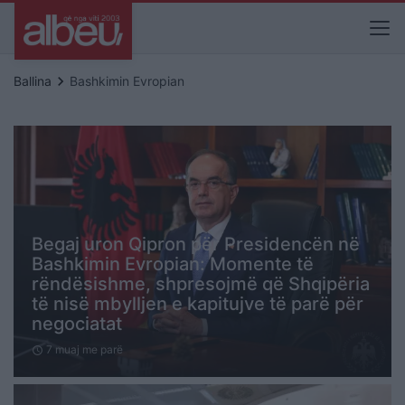
keyboard_arrow_right
Ballina
Bashkimin Evropian
Begaj uron Qipron për Presidencën në
Bashkimin Evropian: Momente të
rëndësishme, shpresojmë që Shqipëria
të nisë mbylljen e kapitujve të parë për
negociatat
7 muaj me parë
schedule