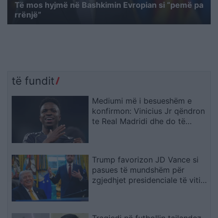
Të mos hyjmë në Bashkimin Evropian si “pemë pa
rrënjë”
të fundit
Mediumi më i besueshëm e
konfirmon: Vinicius Jr qëndron
te Real Madridi dhe do të
firmosë kontratë
gjashtëvjeçare
Trump favorizon JD Vance si
pasues të mundshëm për
zgjedhjet presidenciale të vitit
2028, sipas “The Washington
Post