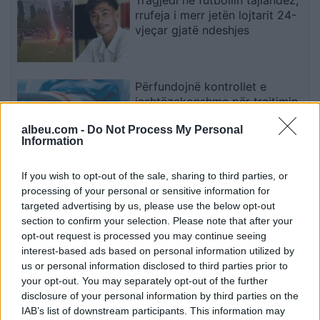
Tragjedi në futbollin tajlandez,
rrufeja i merr jetën lojtarit 24-
vjeçar gjatë ndeshjes
Përfundojnë kontrollet e
jashtëzakonshme për trajtimin
e 19-vjeçares nga Strumica
albeu.com -
Do Not Process My Personal
Information
Audi rikthen A2 si model
If you wish to opt-out of the sale, sharing to third parties, or
elektrik: konsum prej rreth 12,8
processing of your personal or sensitive information for
kWh për 100 kilometra
targeted advertising by us, please use the below opt-out
section to confirm your selection. Please note that after your
opt-out request is processed you may continue seeing
interest-based ads based on personal information utilized by
Lamborghini rikthen
us or personal information disclosed to third parties prior to
frymëzimin e Miura-s në një
your opt-out. You may separately opt-out of the further
seri speciale prej 99 makinash
disclosure of your personal information by third parties on the
IAB’s list of downstream participants. This information may