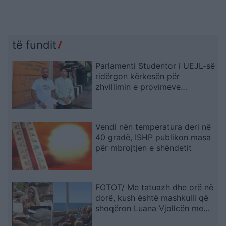
të fundit
Parlamenti Studentor i UEJL-së
ridërgon kërkesën për
zhvillimin e provimeve
shtetërore edhe në gjuhën
shqipe
Vendi nën temperatura deri në
40 gradë, ISHP publikon masa
për mbrojtjen e shëndetit
FOTOT/ Me tatuazh dhe orë në
dorë, kush është mashkulli që
shoqëron Luana Vjollcën me
pushime?!