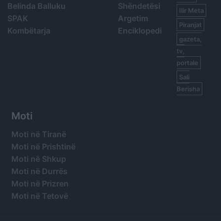
Belinda Balluku
Shëndetësi
Ilir Meta
SPAK
Argetim
Piranjat
Kombëtarja
Enciklopedi
gazeta,
tv,
portale
Sali
Berisha
Moti
Moti në Tiranë
Moti në Prishtinë
Moti në Shkup
Moti në Durrës
Moti në Prizren
Moti në Tetovë