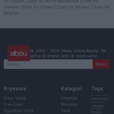
for Poland
|
Esim for North Macedonia
|
Esim for
Sweden
|
Esim for Finland
|
Esim for Norway
|
Esim for
Belgium
© 2003 -
2026 Albeu Online Media. Të
gjitha të drejtat janë të rezervuara!
Search
Kryesore
Kategori
Tags
Erion Veliaj
Lifestyle
Edi Rama
Free Esim
Showbiz
Albania
Zgjedhjet 2025
Tech
News