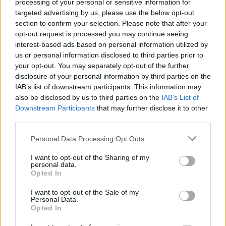
person apo banesë nuk u
processing of your personal or sensitive information for
dëmtua, cinizëm të thuash se
targeted advertising by us, please use the below opt-out
4.2 milionë euro do ta shuanin
section to confirm your selection. Please note that after your
menjëherë
opt-out request is processed you may continue seeing
interest-based ads based on personal information utilized by
us or personal information disclosed to third parties prior to
your opt-out. You may separately opt-out of the further
disclosure of your personal information by third parties on the
IAB’s list of downstream participants. This information may
also be disclosed by us to third parties on the
IAB’s List of
Downstream Participants
that may further disclose it to other
third parties.
Personal Data Processing Opt Outs
I want to opt-out of the Sharing of my
personal data.
Opted In
I want to opt-out of the Sale of my
Personal Data.
Opted In
Esim for Global
|
Esim for Europe
|
Esim for Caribbean