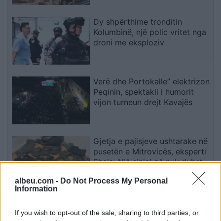
Dy shpërthime tronditin
Kolumbinë, një polic vritet nga
droni me eksploziv
Verë dhe Portokalle” elektrizon
Peqinin, spektakli i humorit
vijon turneun drejt Kavajës
Gjetja e pajisjeve ushtarake në
pusetën e Mitrovicës, eksperti
Shala: Një sinjal që nuk duhet
trajtuar i shkëputur
albeu.com -
Do Not Process My Personal
Information
Zjarri në Krujë/ Erion Braçe
kundërshton kritikat: Asnjë
If you wish to opt-out of the sale, sharing to third parties, or