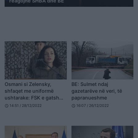
reagojnë SHBA dhe BE
Osmani si Zelensky,
BE: Sulmet ndaj
shfaqet me uniformë
gazetarëve në veri, të
ushtarake: FSK e gatshme
papranueshme
dhe e përgatitur
14:51 / 28/12/2022
16:07 / 26/12/2022
schedule
schedule