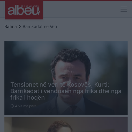
keyboard_arrow_right
Ballina
Barrikadat ne Veri
Tensionet në veri të Kosovës, Kurti:
Barrikadat i vendosën nga frika dhe nga
frika i hoqën
4 vit me parë
schedule