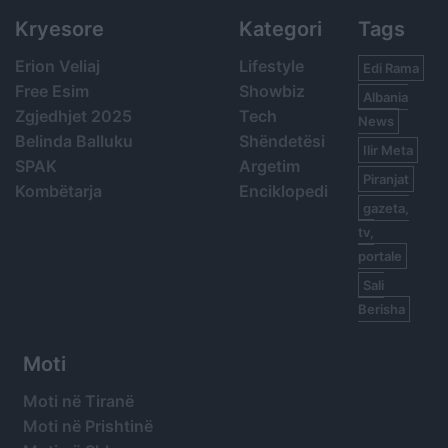
Kryesore
Kategori
Tags
Erion Veliaj
Lifestyle
Edi Rama
Free Esim
Showbiz
Albania
Zgjedhjet 2025
Tech
News
Belinda Balluku
Shëndetësi
Ilir Meta
SPAK
Argetim
Piranjat
Kombëtarja
Enciklopedi
gazeta,
tv,
portale
Sali
Berisha
Moti
Moti në Tiranë
Moti në Prishtinë