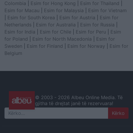
Colombia
|
Esim for Hong Kong
|
Esim for Thailand
|
Esim for Macau
|
Esim for Malaysia
|
Esim for Vietnam
|
Esim for South Korea
|
Esim for Austria
|
Esim for
Netherlands
|
Esim for Australia
|
Esim for Russia
|
Esim for India
|
Esim for Chile
|
Esim for Peru
|
Esim
for Poland
|
Esim for North Macedonia
|
Esim for
Sweden
|
Esim for Finland
|
Esim for Norway
|
Esim for
Belgium
© 2003 -
2026 Albeu Online Media. Të
gjitha të drejtat janë të rezervuara!
Search