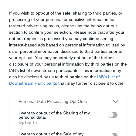
If you wish to opt-out of the sale, sharing to third parties, or
WhatsApp teston mesazhet
processing of your personal or sensitive information for
tekstuale që fshihen pas
targeted advertising by us, please use the below opt-out
leximit të parë
section to confirm your selection. Please note that after your
opt-out request is processed you may continue seeing
interest-based ads based on personal information utilized by
us or personal information disclosed to third parties prior to
Pas dy vitesh në kërkim për
your opt-out. You may separately opt-out of the further
dosjen e inceneratorit të
disclosure of your personal information by third parties on the
Tiranës, arrestohet Renardo
IAB’s list of downstream participants. This information may
Nallbani në Palasë
also be disclosed by us to third parties on the
IAB’s List of
Downstream Participants
that may further disclose it to other
Mazda konfirmon rikthimin e
third parties.
CX-3, gjenerata e re pritet në
vitin 2027
Personal Data Processing Opt Outs
I want to opt-out of the Sharing of my
personal data.
Opted In
Valverde rrëfen befasinë nga
Mourinho: Nuk e mendoja se
I want to opt-out of the Sale of my