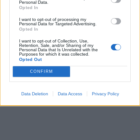
Personal Data.
do të ishte kështu
Opted In
I want to opt-out of processing my
Personal Data for Targeted Advertising.
Arrestohet 73-vjeçari në Krujë,
Opted In
ndezi zjarr për të djegur barin
dhe flakët u përhapën drejt
I want to opt-out of Collection, Use,
Retention, Sale, and/or Sharing of my
malit
Personal Data that Is Unrelated with the
Purposes for which it was collected.
Opted Out
CONFIRM
Data Deletion
Data Access
Privacy Policy