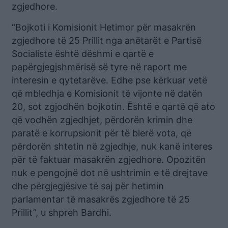
zgjedhore.
“Bojkoti i Komisionit Hetimor për masakrën
zgjedhore të 25 Prillit nga anëtarët e Partisë
Socialiste është dëshmi e qartë e
papërgjegjshmërisë së tyre në raport me
interesin e qytetarëve. Edhe pse kërkuar vetë
që mbledhja e Komisionit të vijonte në datën
20, sot zgjodhën bojkotin. Është e qartë që ato
që vodhën zgjedhjet, përdorën krimin dhe
paratë e korrupsionit për të blerë vota, që
përdorën shtetin në zgjedhje, nuk kanë interes
për të faktuar masakrën zgjedhore. Opozitën
nuk e pengojnë dot në ushtrimin e të drejtave
dhe përgjegjësive të saj për hetimin
parlamentar të masakrës zgjedhore të 25
Prillit”, u shpreh Bardhi.