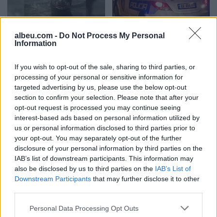
Hyri me Jet Ski në
Tragjedi në Rrugën e
albeu.com -
Do Not Process My Personal
Information
hapësirën e pushuesve në
Kombit, aksidentohet de
Zvërnec, gjobitet me 300
vdes 38-vjeçari nga
mijë lekë drejtuesi
Kosova
If you wish to opt-out of the sale, sharing to third parties, or
processing of your personal or sensitive information for
targeted advertising by us, please use the below opt-out
section to confirm your selection. Please note that after your
opt-out request is processed you may continue seeing
interest-based ads based on personal information utilized by
us or personal information disclosed to third parties prior to
your opt-out. You may separately opt-out of the further
“Po ngrihet një ministri
Video/ Shpërthimi në një
disclosure of your personal information by third parties on the
paralele e Shëndetësisë”/
minibus në periferi të
IAB’s list of downstream participants. This information may
Këlliçi: Projektligji i
Damaskut lë 2 të vdekur
also be disclosed by us to third parties on the
IAB’s List of
shtatorit i hap rrugë
dhe 13 të plagosur
Downstream Participants
that may further disclose it to other
monopolit, SPAK të
third parties.
ndërhyjë
Personal Data Processing Opt Outs