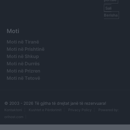
Sali
Berisha
Moti
Moti në Tiranë
Moti në Prishtinë
Moti në Shkup
Moti në Durrës
Moti në Prizren
Moti në Tetovë
© 2003 -
2026 Të gjitha të drejtat janë të rezervuara!
Kontaktoni
Kushtet e Përdorimit
Privacy Policy
Powered by:
orihost.com