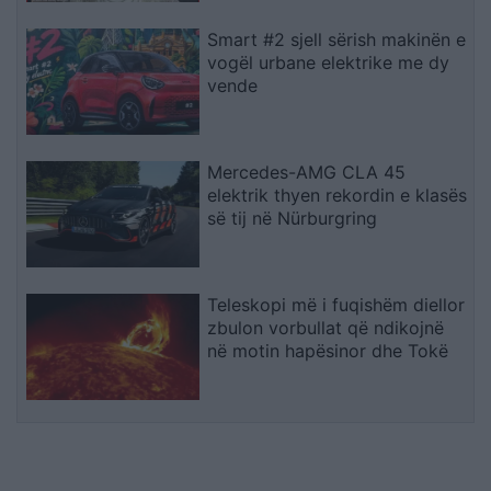
Smart #2 sjell sërish makinën e
vogël urbane elektrike me dy
vende
Mercedes-AMG CLA 45
elektrik thyen rekordin e klasës
së tij në Nürburgring
Teleskopi më i fuqishëm diellor
zbulon vorbullat që ndikojnë
në motin hapësinor dhe Tokë