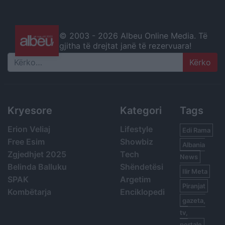
© 2003 -
2026 Albeu Online Media. Të
gjitha të drejtat janë të rezervuara!
Search
Kryesore
Kategori
Tags
Erion Veliaj
Lifestyle
Edi Rama
Free Esim
Showbiz
Albania
Zgjedhjet 2025
Tech
News
Belinda Balluku
Shëndetësi
Ilir Meta
SPAK
Argetim
Piranjat
Kombëtarja
Enciklopedi
gazeta,
tv,
portale