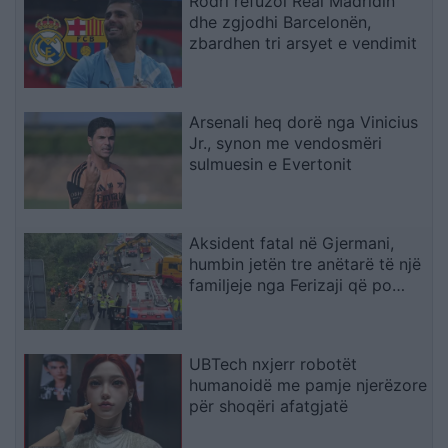
Rodri refuzoi Real Madridin
dhe zgjodhi Barcelonën,
zbardhen tri arsyet e vendimit
Arsenali heq dorë nga Vinicius
Jr., synon me vendosmëri
sulmuesin e Evertonit
Aksident fatal në Gjermani,
humbin jetën tre anëtarë të një
familjeje nga Ferizaji që po
ktheheshin nga Kosova
UBTech nxjerr robotët
humanoidë me pamje njerëzore
për shoqëri afatgjatë