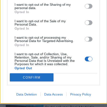
I want to opt-out of the Sharing of my
personal data.
Opted In
Infermierja shqiptare në
Video/ Dy të vrarë dhe 13
I want to opt-out of the Sale of my
Personal Data.
Itali shpërthen në lot në
të plagosur nga
Opted In
protestë: Pacientët
shpërthimi i një minibusi
detyrohen të kërkojnë
pranë Damaskut
I want to opt-out of processing my
kurim jashtë vendit
Personal Data for Targeted Advertising.
Opted In
I want to opt-out of Collection, Use,
Retention, Sale, and/or Sharing of my
Personal Data that Is Unrelated with the
Purposes for which it was collected.
Opted Out
Konflikt për shërbimin në
Osman Stafa thirrje
CONFIRM
një hotel në Dhërmi, ish-
qytetarëve nga protesta:
zyrtari i Policisë dyshohet
Mbi partitë të vendosim
se kërcënoi kamerierin
Shqipërinë, ka ardhur
Data Deletion
Data Access
Privacy Policy
dhe administratorin
koha e brezit të ri
të fundit