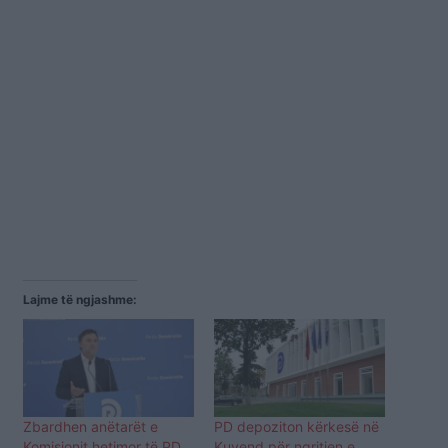
Lajme të ngjashme:
Zbardhen anëtarët e
PD depoziton kërkesë në
Komisionit hetimor të PD,
Kuvend për ngritjen e