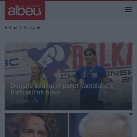
keyboard_arrow_right
Ballina
Ballkanit
Donjata Sadiku shpallet kampione e
Ballkanit në boks
3 vit me parë
schedule