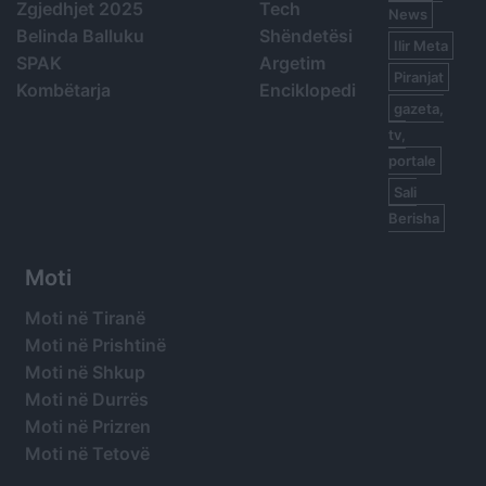
Zgjedhjet 2025
Tech
News
Belinda Balluku
Shëndetësi
Ilir Meta
SPAK
Argetim
Piranjat
Kombëtarja
Enciklopedi
gazeta,
tv,
portale
Sali
Berisha
Moti
Moti në Tiranë
Moti në Prishtinë
Moti në Shkup
Moti në Durrës
Moti në Prizren
Moti në Tetovë