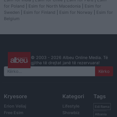
for Poland
|
Esim for North Macedonia
|
Esim for
Sweden
|
Esim for Finland
|
Esim for Norway
|
Esim for
Belgium
© 2003 -
2026 Albeu Online Media. Të
gjitha të drejtat janë të rezervuara!
Search
Kryesore
Kategori
Tags
Erion Veliaj
Lifestyle
Edi Rama
Free Esim
Showbiz
Albania