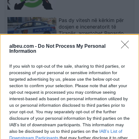
Pas dy vitesh në kërkim për
dosjen e inceneratorit të
Tiranës, arrestohet Renardo
Nallbani në Palasë
albeu.com -
Do Not Process My Personal
Information
Mazda konfirmon rikthimin e
CX-3, gjenerata e re pritet në
If you wish to opt-out of the sale, sharing to third parties, or
vitin 2027
processing of your personal or sensitive information for
targeted advertising by us, please use the below opt-out
section to confirm your selection. Please note that after your
opt-out request is processed you may continue seeing
Valverde rrëfen befasinë nga
interest-based ads based on personal information utilized by
Mourinho: Nuk e mendoja se
us or personal information disclosed to third parties prior to
do të ishte kështu
your opt-out. You may separately opt-out of the further
disclosure of your personal information by third parties on the
IAB’s list of downstream participants. This information may
also be disclosed by us to third parties on the
IAB’s List of
Arrestohet 73-vjeçari në Krujë,
Downstream Participants
that may further disclose it to other