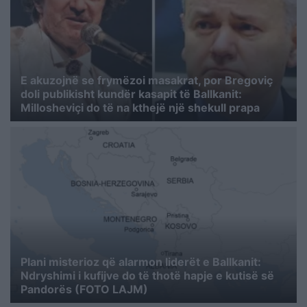
E akuzojnë se frymëzoi masakrat, por Bregoviç
doli publikisht kundër kasapit të Ballkanit:
Millosheviçi do të na kthejë një shekull prapa
Plani misterioz që alarmon liderët e Ballkanit:
Ndryshimi i kufijve do të thotë hapje e kutisë së
Pandorës (FOTO LAJM)