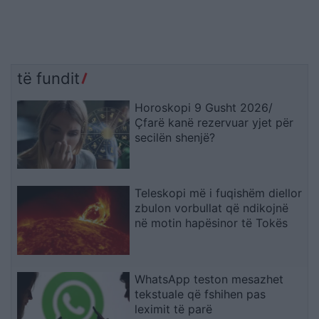
të fundit
Horoskopi 9 Gusht 2026/
Çfarë kanë rezervuar yjet për
secilën shenjë?
Teleskopi më i fuqishëm diellor
zbulon vorbullat që ndikojnë
në motin hapësinor të Tokës
WhatsApp teston mesazhet
tekstuale që fshihen pas
leximit të parë