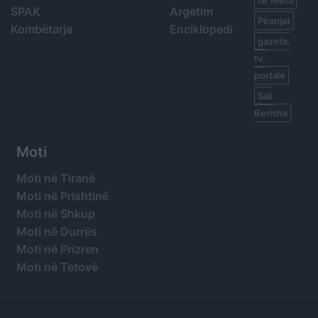
SPAK
Argetim
Piranjat
Kombëtarja
Enciklopedi
gazeta,
tv,
portale
Sali
Berisha
Moti
Moti në Tiranë
Moti në Prishtinë
Moti në Shkup
Moti në Durrës
Moti në Prizren
Moti në Tetovë