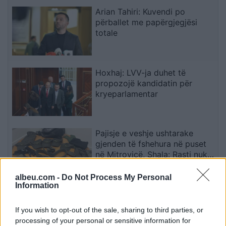
Arian Tahiri: Kuvendi po
përballet me papërgjegjësi
totale
Hoxhaj: LVV-ja duhet të
propozojë kandidatin për
kryeparlamentar
Pajisje e veshje ushtarake
gjenden të fshehura në puset
në Mitrovicë, Shala: Rasti nuk
mund të shihet si incident i
veçuar
albeu.com -
Do Not Process My Personal
Information
Verë dhe Portokalle” debuton
në Peqin mes qindra
If you wish to opt-out of the sale, sharing to third parties, or
spektatorësh, ndalesa e radhës
processing of your personal or sensitive information for