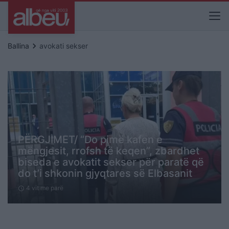
keyboard_arrow_right
Ballina
avokati sekser
PËRGJIMET/ “Do pimë kafen e
mëngjesit, rrofsh të keqen”, zbardhet
biseda e avokatit sekser për paratë që
do t’i shkonin gjyqtares së Elbasanit
4 vit me parë
schedule