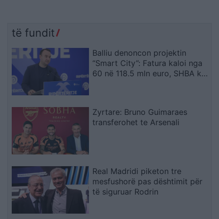
të fundit
Balliu denoncon projektin
“Smart City”: Fatura kaloi nga
60 në 118.5 mln euro, SHBA ka
ngritur shqetësime për Presight
AI dhe lidhjet e dyshuara me
Kinën
Zyrtare: Bruno Guimaraes
transferohet te Arsenali
Real Madridi piketon tre
mesfushorë pas dështimit për
të siguruar Rodrin