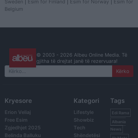
Sweden
|
Esim for Finland
|
Esim for Norway
|
Esim for
Belgium
© 2003 -
2026 Albeu Online Media. Të
gjitha të drejtat janë të rezervuara!
Search
Kryesore
Kategori
Tags
Erion Veliaj
Lifestyle
Edi Rama
Free Esim
Showbiz
Albania
Zgjedhjet 2025
Tech
News
Belinda Balluku
Shëndetësi
Ilir Meta