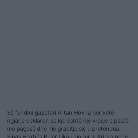
Së fundmi gazetari Artan Hoxha për këtë
ngjarje deklaron se kjo është një vrasje e pastër
me pagesë dhe një grabitje siç u pretendua.
Sipas Hoxhës Bujar Lika i njohur si Ari, ka qenë