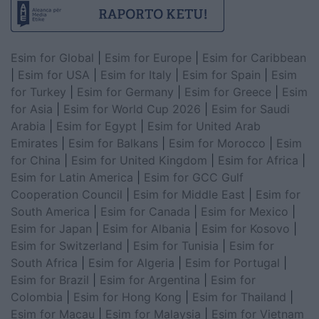
Esim for Global
|
Esim for Europe
|
Esim for Caribbean
|
Esim for USA
|
Esim for Italy
|
Esim for Spain
|
Esim
for Turkey
|
Esim for Germany
|
Esim for Greece
|
Esim
for Asia
|
Esim for World Cup 2026
|
Esim for Saudi
Arabia
|
Esim for Egypt
|
Esim for United Arab
Emirates
|
Esim for Balkans
|
Esim for Morocco
|
Esim
for China
|
Esim for United Kingdom
|
Esim for Africa
|
Esim for Latin America
|
Esim for GCC Gulf
Cooperation Council
|
Esim for Middle East
|
Esim for
South America
|
Esim for Canada
|
Esim for Mexico
|
Esim for Japan
|
Esim for Albania
|
Esim for Kosovo
|
Esim for Switzerland
|
Esim for Tunisia
|
Esim for
South Africa
|
Esim for Algeria
|
Esim for Portugal
|
Esim for Brazil
|
Esim for Argentina
|
Esim for
Colombia
|
Esim for Hong Kong
|
Esim for Thailand
|
Esim for Macau
|
Esim for Malaysia
|
Esim for Vietnam