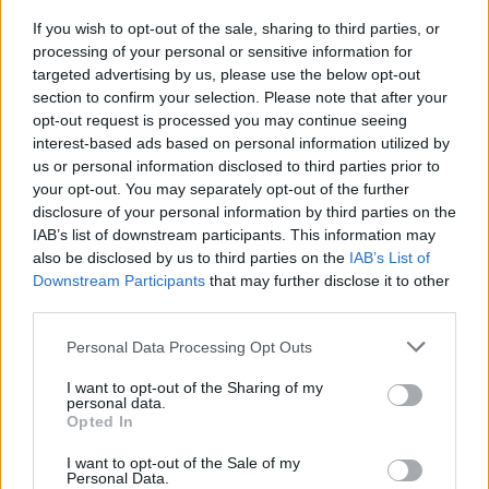
If you wish to opt-out of the sale, sharing to third parties, or
processing of your personal or sensitive information for
targeted advertising by us, please use the below opt-out
section to confirm your selection. Please note that after your
opt-out request is processed you may continue seeing
interest-based ads based on personal information utilized by
us or personal information disclosed to third parties prior to
your opt-out. You may separately opt-out of the further
disclosure of your personal information by third parties on the
IAB’s list of downstream participants. This information may
also be disclosed by us to third parties on the
IAB’s List of
Downstream Participants
that may further disclose it to other
third parties.
Dita e tetë e protestës në
Përfundon protesta e 69-
Divjakë, banorët
të kundër kryeministrit,
Personal Data Processing Opt Outs
refuzojnë bashkimin me
thirrje për burgosjen e
Lushnjen
Ramës dhe Berishës:
I want to opt-out of the Sharing of my
personal data.
“Nesër do të jemi më
Opted In
shumë, nuk ndalemi”
I want to opt-out of the Sale of my
Personal Data.