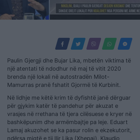
Paulin Gjergji dhe Bujar Lika, mbetën viktima të
një atentati të ndodhur në maj të vitit 2020
brenda një lokali në autostradën Milot-
Mamurras pranë fshatit Gjormë të Kurbinit.
Në lidhje me këtë krim të dyfishtë janë dërguar
për gjykim katër të pandehur për akuzat e
vrasjes në rrethana të tjera cilësuese e kryer në
bashkëpunim dhe armëmbajtje pa leje. Eduart
Lamaj akuzohet se ka pasur rolin e ekzekutorit,
ndërsa miqtë e tij Ilir Lika (Xhepaj), Klaudio