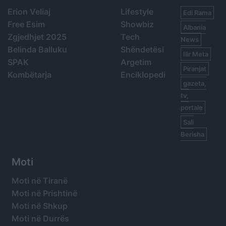
Erion Veliaj
Lifestyle
Edi Rama
Free Esim
Showbiz
Albania
Zgjedhjet 2025
Tech
News
Belinda Balluku
Shëndetësi
Ilir Meta
SPAK
Argetim
Piranjat
Kombëtarja
Enciklopedi
gazeta,
tv,
portale
Sali
Berisha
Moti
Moti në Tiranë
Moti në Prishtinë
Moti në Shkup
Moti në Durrës