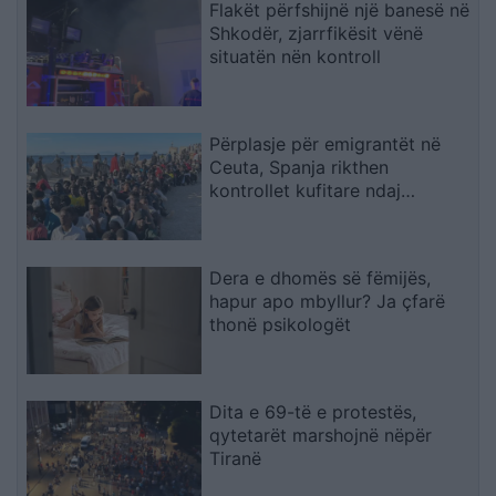
Flakët përfshijnë një banesë në
Shkodër, zjarrfikësit vënë
situatën nën kontroll
Përplasje për emigrantët në
Ceuta, Spanja rikthen
kontrollet kufitare ndaj
udhëtarëve nga Italia
Dera e dhomës së fëmijës,
hapur apo mbyllur? Ja çfarë
thonë psikologët
Dita e 69-të e protestës,
qytetarët marshojnë nëpër
Tiranë