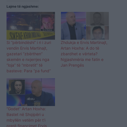
Lajme të ngjashme:
Si “përbindëshi” i ri i zuri
Zhdukja e Ervis Martinajt,
vendin Ervis Martinajt,
Artan Hoxha: A do të
gazetari “zbërthen”
zbardhet e vërteta?
skemën e nxjerrjes nga
Ngjashmëria me fatin e
“loja” të “mbretit” të
Jan Prengës
basteve: Para “pa fund”
“Godet” Artan Hoxha:
Bastet në Shqipëri u
mbyllën vetëm për t’i
prerë financimet Ervis