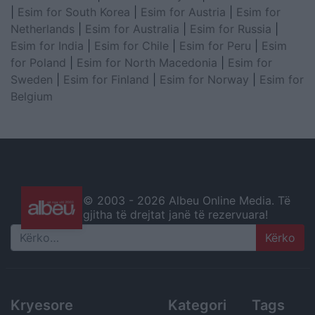
|
Esim for South Korea
|
Esim for Austria
|
Esim for
Netherlands
|
Esim for Australia
|
Esim for Russia
|
Esim for India
|
Esim for Chile
|
Esim for Peru
|
Esim
for Poland
|
Esim for North Macedonia
|
Esim for
Sweden
|
Esim for Finland
|
Esim for Norway
|
Esim for
Belgium
© 2003 -
2026 Albeu Online Media. Të
gjitha të drejtat janë të rezervuara!
Search
Kryesore
Kategori
Tags