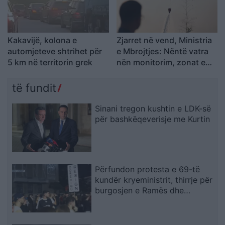
Kakavijë, kolona e
Zjarret në vend, Ministria
automjeteve shtrihet për
e Mbrojtjes: Nëntë vatra
5 km në territorin grek
nën monitorim, zonat e
banuara jashtë rrezikut
të fundit
Sinani tregon kushtin e LDK-së
për bashkëqeverisje me Kurtin
Përfundon protesta e 69-të
kundër kryeministrit, thirrje për
burgosjen e Ramës dhe
Berishës: “Nesër do të jemi më
shumë, nuk ndalemi”