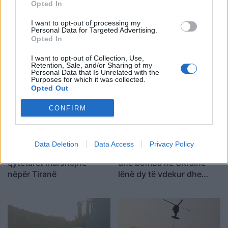
Opted In
I want to opt-out of processing my
Personal Data for Targeted Advertising.
Flakët përfshijnë një
Përplasje për emigrantët
Opted In
banesë në Shkodër,
në Ceuta, Spanja rikthen
zjarrfikësit vënë situatën
kontrollet kufitare ndaj
I want to opt-out of Collection, Use,
Retention, Sale, and/or Sharing of my
nën kontroll
udhëtarëve nga Italia
Personal Data that Is Unrelated with the
Purposes for which it was collected.
Opted Out
CONFIRM
Data Deletion
Data Access
Privacy Policy
Dita e 69-të e protestës,
Goditjet ruse me dronë
qytetarët marshojnë
dhe bomba në Ukrainë
nëpër Tiranë
lënë dy të vdekur dhe
gjashtë të plagosur