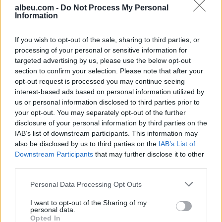
albeu.com -
Do Not Process My Personal
Information
Ndeshja Argjentinë–Egjipt
vendos rekord historik në
If you wish to opt-out of the sale, sharing to third parties, or
Google, kërkimet arrijnë nivele
processing of your personal or sensitive information for
të papara
targeted advertising by us, please use the below opt-out
section to confirm your selection. Please note that after your
Kina zbulon robotë humanoidë
opt-out request is processed you may continue seeing
tepër realistë, të projektuar për
interest-based ads based on personal information utilized by
shoqëri afatgjatë
us or personal information disclosed to third parties prior to
your opt-out. You may separately opt-out of the further
disclosure of your personal information by third parties on the
IAB’s list of downstream participants. This information may
also be disclosed by us to third parties on the
IAB’s List of
Downstream Participants
that may further disclose it to other
third parties.
Personal Data Processing Opt Outs
I want to opt-out of the Sharing of my
personal data.
Opted In