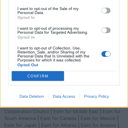
I want to opt-out of the Sale of my
Personal Data.
Opted In
I want to opt-out of processing my
Personal Data for Targeted Advertising.
Opted In
I want to opt-out of Collection, Use,
Retention, Sale, and/or Sharing of my
Personal Data that Is Unrelated with the
Esim for Global
|
Esim for Europe
|
Esim for Caribbean
Purposes for which it was collected.
|
Esim for USA
|
Esim for Italy
|
Esim for Spain
|
Esim
Opted Out
for Turkey
|
Esim for Germany
|
Esim for Greece
|
Esim
CONFIRM
for Asia
|
Esim for World Cup 2026
|
Esim for Saudi
Arabia
|
Esim for Egypt
|
Esim for United Arab
Emirates
|
Esim for Balkans
|
Esim for Morocco
|
Esim
Data Deletion
Data Access
Privacy Policy
for China
|
Esim for United Kingdom
|
Esim for Africa
|
Esim for Latin America
|
Esim for GCC Gulf
Cooperation Council
|
Esim for Middle East
|
Esim for
South America
|
Esim for Canada
|
Esim for Mexico
|
Esim for Japan
|
Esim for Albania
|
Esim for Kosovo
|