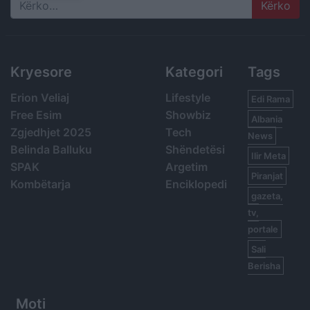
Search
Kryesore
Kategori
Tags
Erion Veliaj
Lifestyle
Edi Rama
Free Esim
Showbiz
Albania
Zgjedhjet 2025
Tech
News
Belinda Balluku
Shëndetësi
Ilir Meta
SPAK
Argetim
Piranjat
Kombëtarja
Enciklopedi
gazeta,
tv,
portale
Sali
Berisha
Moti