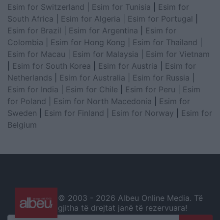
Esim for Switzerland
|
Esim for Tunisia
|
Esim for
South Africa
|
Esim for Algeria
|
Esim for Portugal
|
Esim for Brazil
|
Esim for Argentina
|
Esim for
Colombia
|
Esim for Hong Kong
|
Esim for Thailand
|
Esim for Macau
|
Esim for Malaysia
|
Esim for Vietnam
|
Esim for South Korea
|
Esim for Austria
|
Esim for
Netherlands
|
Esim for Australia
|
Esim for Russia
|
Esim for India
|
Esim for Chile
|
Esim for Peru
|
Esim
for Poland
|
Esim for North Macedonia
|
Esim for
Sweden
|
Esim for Finland
|
Esim for Norway
|
Esim for
Belgium
© 2003 -
2026 Albeu Online Media. Të
gjitha të drejtat janë të rezervuara!