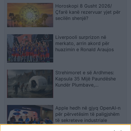
Horoskopi 8 Gusht 2026/
Çfarë kanë rezervuar yjet për
secilën shenjë?
Liverpooli surprizon në
merkato, arrin akord për
huazimin e Ronald Araujos
Strehimoret e së Ardhmes:
Kapsula 35 Mijë Paundëshe
Kundër Plumbave,
Shpërthimeve dhe Fatkeqësive
Natyrore
Apple hedh në gjyq OpenAI-n
për përvetësim të paligjshëm
të sekreteve industriale