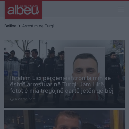
keyboard_arrow_right
Ballina
Arrestim ne Turqi
Ibrahim Lici përgënjeshtron lajmin se
është arrestuar në Turqi: Jam i lirë,
fotot e mia tregojnë qartë jetën që bëj
4 vit me parë
schedule