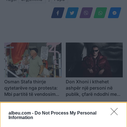
Osman Stafa thirrje
Don Xhoni i kthehet
qytetarëve nga protesta:
ashpër një personi në
Mbi partitë të vendosim
publik, çfarë ndodhi me
Shqipërinë, ka ardhur
reperin?
koha e brezit të ri
albeu.com -
Do Not Process My Personal
Information