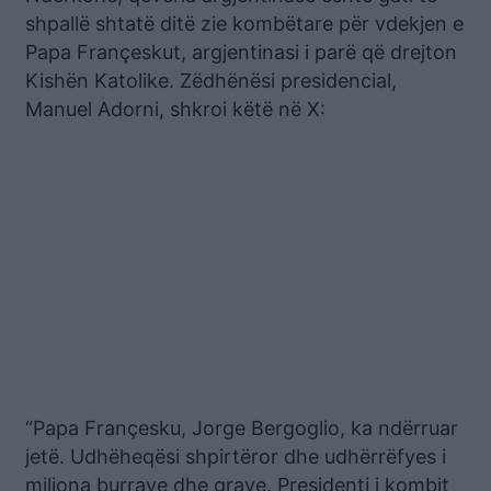
shpallë shtatë ditë zie kombëtare për vdekjen e
Papa Françeskut, argjentinasi i parë që drejton
Kishën Katolike. Zëdhënësi presidencial,
Manuel Adorni, shkroi këtë në X:
“Papa Françesku, Jorge Bergoglio, ka ndërruar
jetë. Udhëheqësi shpirtëror dhe udhërrëfyes i
miliona burrave dhe grave. Presidenti i kombit