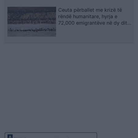
Ceuta përballet me krizë të
rëndë humanitare, hyrja e
72,000 emigrantëve në dy ditë
ndez përplasjet politike në
Spanjë