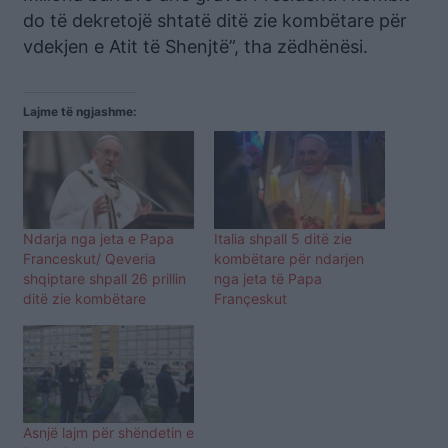
do të dekretojë shtatë ditë zie kombëtare për
vdekjen e Atit të Shenjtë”, tha zëdhënësi.
Lajme të ngjashme:
Ndarja nga jeta e Papa
Italia shpall 5 ditë zie
Franceskut/ Qeveria
kombëtare për ndarjen
shqiptare shpall 26 prillin
nga jeta të Papa
ditë zie kombëtare
Françeskut
Asnjë lajm për shëndetin e