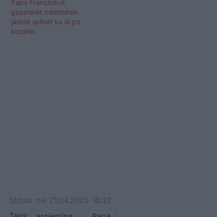
Papa Françeskut,
gazetarët rreshtohen
jashtë spitalit ku ai po
kurohet
Shtuar
më
21.04.2025 16:32
Tags:
,
argjentina
Papa