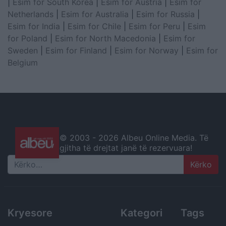
|
Esim for South Korea
|
Esim for Austria
|
Esim for
Netherlands
|
Esim for Australia
|
Esim for Russia
|
Esim for India
|
Esim for Chile
|
Esim for Peru
|
Esim
for Poland
|
Esim for North Macedonia
|
Esim for
Sweden
|
Esim for Finland
|
Esim for Norway
|
Esim for
Belgium
© 2003 -
2026 Albeu Online Media. Të
gjitha të drejtat janë të rezervuara!
Search
Kryesore
Kategori
Tags