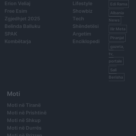
Erion Veliaj
Lifestyle
Edi Rama
Free Esim
Showbiz
Albania
Zgjedhjet 2025
Tech
News
Belinda Balluku
Shëndetësi
Ilir Meta
SPAK
Argetim
Piranjat
Kombëtarja
Enciklopedi
gazeta,
tv,
portale
Sali
Berisha
Moti
Moti në Tiranë
Moti në Prishtinë
Moti në Shkup
Moti në Durrës
Moti në Prizren