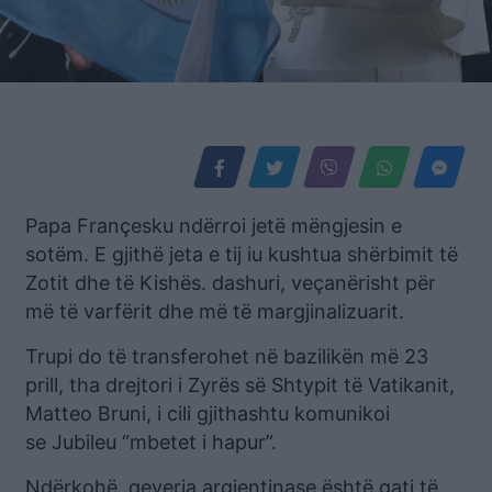
Papa Françesku ndërroi jetë mëngjesin e
sotëm. E gjithë jeta e tij iu kushtua shërbimit të
Zotit dhe të Kishës. dashuri, veçanërisht për
më të varfërit dhe më të margjinalizuarit.
Trupi do të transferohet në bazilikën më 23
prill, tha drejtori i Zyrës së Shtypit të Vatikanit,
Matteo Bruni, i cili gjithashtu komunikoi
se Jubileu “mbetet i hapur”.
Ndërkohë, qeveria argjentinase është gati të