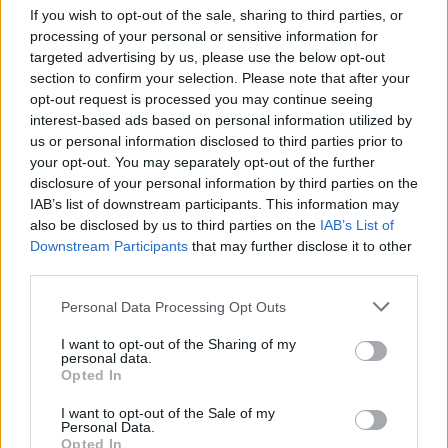
If you wish to opt-out of the sale, sharing to third parties, or
processing of your personal or sensitive information for
Mbërrin në Shqipëri nga
targeted advertising by us, please use the below opt-out
Qytetarët mblidhen në
Kolumbia “Kimisti” i
section to confirm your selection. Please note that after your
sheshin “Skënderbej” në
laboratorit të kokainës në
opt-out request is processed you may continue seeing
ditën e 68-të të protestës
Frakull
interest-based ads based on personal information utilized by
kundër Ramës, kërkojnë
us or personal information disclosed to third parties prior to
largimin e tij
your opt-out. You may separately opt-out of the further
disclosure of your personal information by third parties on the
IAB’s list of downstream participants. This information may
also be disclosed by us to third parties on the
IAB’s List of
Downstream Participants
that may further disclose it to other
third parties.
Miri rrëfen si ka ndryshuar
Katër pistoleta Glock u
Personal Data Processing Opt Outs
jeta e familjes së tij pas
gjetën në automjet, i
daljes nga Big Brother
arrestuari në Sarandë: Më
I want to opt-out of the Sharing of my
personal data.
thanë se ishin lodra
Opted In
I want to opt-out of the Sale of my
Personal Data.
Opted In