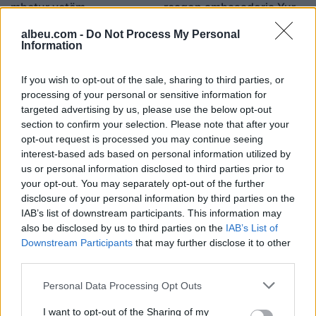
mbetur vetëm
reagon ambasadorja Yuri
Kim (FOTO LAJM)
18:33 / 11/04/2022
18:04 / 11/04/2022
schedule
schedule
albeu.com -
Do Not Process My Personal
Information
If you wish to opt-out of the sale, sharing to third parties, or
processing of your personal or sensitive information for
targeted advertising by us, please use the below opt-out
section to confirm your selection. Please note that after your
opt-out request is processed you may continue seeing
SHBA fut të tjerë persona
interest-based ads based on personal information utilized by
us or personal information disclosed to third parties prior to
“në listën e zezë” në
your opt-out. You may separately opt-out of the further
Shqipëri dhe Ballkan
disclosure of your personal information by third parties on the
16:45 / 11/04/2022
schedule
IAB’s list of downstream participants. This information may
also be disclosed by us to third parties on the
IAB’s List of
Downstream Participants
that may further disclose it to other
të fundit
third parties.
LSDM kërkon përgjegjësi nga
Personal Data Processing Opt Outs
Mickoski, Klekovski dhe
Toshkovski për helmimin në
I want to opt-out of the Sharing of my