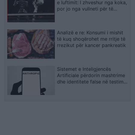
e luftimit: I zhveshur nga koka,
por jo nga vullneti për të
luftuar
Analizë e re: Konsumi i mishit
të kuq shoqërohet me rritje të
rrezikut për kancer pankreatik
Sistemet e Inteligjencës
Artificiale përdorin mashtrime
dhe identitete false në testime
të kontrolluara