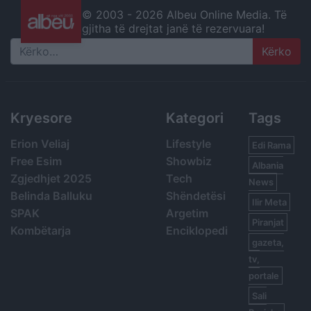
© 2003 -
2026 Albeu Online Media. Të
gjitha të drejtat janë të rezervuara!
Search
Kryesore
Kategori
Tags
Erion Veliaj
Lifestyle
Edi Rama
Free Esim
Showbiz
Albania
Zgjedhjet 2025
Tech
News
Belinda Balluku
Shëndetësi
Ilir Meta
SPAK
Argetim
Piranjat
Kombëtarja
Enciklopedi
gazeta,
tv,
portale
Sali