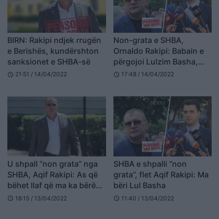
BIRN: Rakipi ndjek rrugën
Non-grata e SHBA,
e Berishës, kundërshton
Ornaldo Rakipi: Babain e
sanksionet e SHBA-së
përgojoi Lulzim Basha,
por ai bëhet copash për të
21:51 / 14/04/2022
17:48 / 14/04/2022
schedule
schedule
tjerët
U shpall “non grata” nga
SHBA e shpalli “non
SHBA, Aqif Rakipi: As që
grata”, flet Aqif Rakipi: Ma
bëhet llaf që ma ka bërë
bëri Lul Basha
Basha, unë s’kam biznes
18:15 / 13/04/2022
11:40 / 13/04/2022
schedule
schedule
këtu e jo në Amerikë