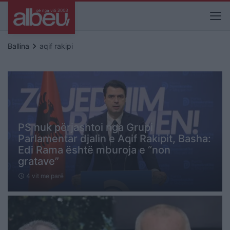
keyboard_arrow_right
Ballina
aqif rakipi
PS nuk përjashtoi nga Grupi
Parlamentar djalin e Aqif Rakipit, Basha:
Edi Rama është mburoja e “non
gratave”
4 vit me parë
schedule