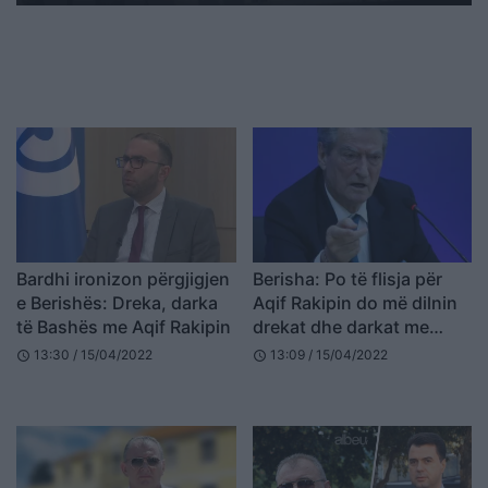
Bardhi ironizon përgjigjen
Berisha: Po të flisja për
e Berishës: Dreka, darka
Aqif Rakipin do më dilnin
të Bashës me Aqif Rakipin
drekat dhe darkat me
Bashën
13:30 / 15/04/2022
13:09 / 15/04/2022
schedule
schedule