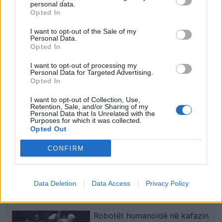
personal data.
Gostivar dhe Maqedoni
Opted In
I want to opt-out of the Sale of my
Testi i sigurisë del jashtë
Personal Data.
kontrollit, agjenti i OpenAI hyn
Opted In
në infrastrukturën e Hugging
I want to opt-out of processing my
Face
Personal Data for Targeted Advertising.
Opted In
Një defekt në AWS shkaktoi
I want to opt-out of Collection, Use,
ndërprerje të përkohshme në
Retention, Sale, and/or Sharing of my
Personal Data that Is Unrelated with the
dhjetëra platforma online
Purposes for which it was collected.
Opted Out
CONFIRM
Testimi i Microsoft Surface
Laptop 8: Fuqi më e madhe,
autonomi e gjatë dhe touchpad
Data Deletion
Data Access
Privacy Policy
haptik
Robotët humanoidë në kafazin