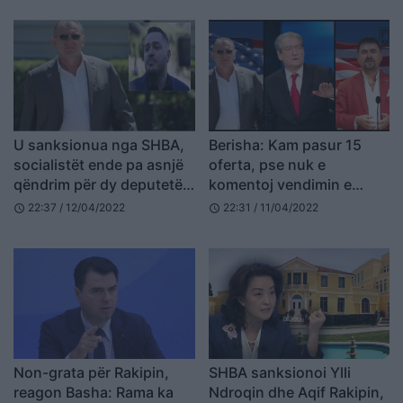
U sanksionua nga SHBA,
Berisha: Kam pasur 15
socialistët ende pa asnjë
oferta, pse nuk e
qëndrim për dy deputetët
komentoj vendimin e
familjarë të mbështetur
SHBA-së për Aqif Rakipin
22:37 / 12/04/2022
22:31 / 11/04/2022
schedule
schedule
nga Aqif Rakipi
Non-grata për Rakipin,
SHBA sanksionoi Ylli
reagon Basha: Rama ka
Ndroqin dhe Aqif Rakipin,