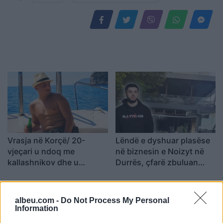
Vrasja në Korçë/ 20-
Lëndë e dyshuar plasëse
vjeçari u ndoq me
në biznesin e Noizyt në
kallashnikov dhe u
Durrës, çfarë zbuluan
ekzekutua në një pallat,
autoritetet
autori i dyshuar dhe
viktima ishin rritur bashkë
albeu.com -
Do Not Process My Personal
Information