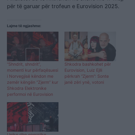
për të garuar për trofeun e Eurovision 2025.
Lajme të ngjashme:
“Shndrit, shndrit”,
Shkodra bashkohet për
momenti kur përfaqësuesi
Eurovision, Luiz Ejlli
i Norvegjisë këndon me
përkrah “Zjerm”: Sonte
zemër këngën “Zjerm” kur
janë zëri ynë, votoni
Shkodra Elektronike
performoi në Eurovision
Unike dhe energjike,