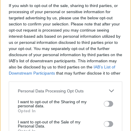
If you wish to opt-out of the sale, sharing to third parties, or
processing of your personal or sensitive information for
targeted advertising by us, please use the below opt-out
Protesta hyn në ditën e
Balliu denoncon projektin
section to confirm your selection. Please note that after your
70-të, Berisha: Lëvizja më
“Smart City”: Fatura kaloi
opt-out request is processed you may continue seeing
e fuqishme rinore dhe
nga 60 në 118.5 mln euro,
interest-based ads based on personal information utilized by
qytetare që nga vitet ’90
SHBA ka ngritur
us or personal information disclosed to third parties prior to
shqetësime për Presight
your opt-out. You may separately opt-out of the further
AI dhe lidhjet e dyshuara
disclosure of your personal information by third parties on the
me Kinën
IAB’s list of downstream participants. This information may
also be disclosed by us to third parties on the
IAB’s List of
Downstream Participants
that may further disclose it to other
third parties.
Berisha kundër reformës
Pavlin Luli kundër
Personal Data Processing Opt Outs
territoriale: Po përdoret si
shkrirjes së Fushë-Arrëzit:
instrument për
“Më falni që ju kërkova
I want to opt-out of the Sharing of my
shpopullimin e Shqipërisë
votën për Ramën, na
personal data.
Opted In
tradhtoi”
I want to opt-out of the Sale of my
Personal Data.