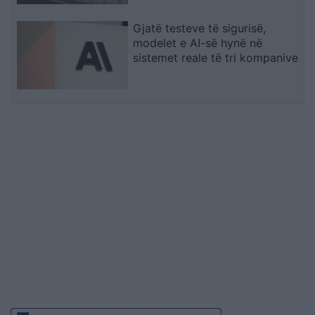
Gjatë testeve të sigurisë,
modelet e AI-së hynë në
sistemet reale të tri kompanive