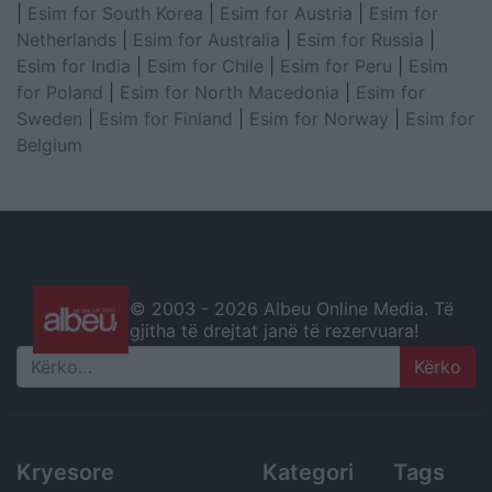
|
Esim for South Korea
|
Esim for Austria
|
Esim for
Netherlands
|
Esim for Australia
|
Esim for Russia
|
Esim for India
|
Esim for Chile
|
Esim for Peru
|
Esim
for Poland
|
Esim for North Macedonia
|
Esim for
Sweden
|
Esim for Finland
|
Esim for Norway
|
Esim for
Belgium
© 2003 -
2026 Albeu Online Media. Të
gjitha të drejtat janë të rezervuara!
Search
Kryesore
Kategori
Tags