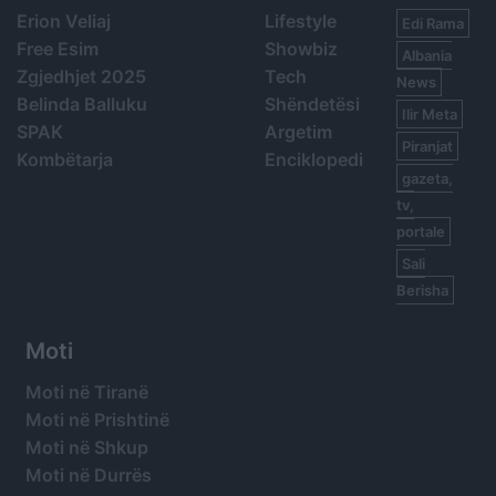
Erion Veliaj
Lifestyle
Edi Rama
Free Esim
Showbiz
Albania
Zgjedhjet 2025
Tech
News
Belinda Balluku
Shëndetësi
Ilir Meta
SPAK
Argetim
Piranjat
Kombëtarja
Enciklopedi
gazeta,
tv,
portale
Sali
Berisha
Moti
Moti në Tiranë
Moti në Prishtinë
Moti në Shkup
Moti në Durrës