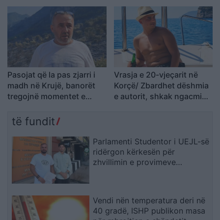
Joan Zukos
Pasojat që la pas zjarri i
Vrasja e 20-vjeçarit në
madh në Krujë, banorët
Korçë/ Zbardhet dëshmia
tregojnë momentet e
e autorit, shkak ngacmimi
tmerrit: Flakët i kemi
i të dashurës nga viktima
mbajtur vetë nën kontroll,
të fundit
zjarrfikësja fiku vetëm
vatrat e vogla (VIDEO)
Parlamenti Studentor i UEJL-së
ridërgon kërkesën për
zhvillimin e provimeve
shtetërore edhe në gjuhën
shqipe
Vendi nën temperatura deri në
40 gradë, ISHP publikon masa