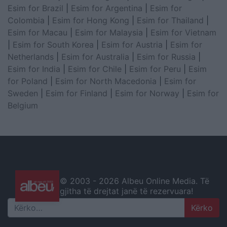
Esim for Brazil
|
Esim for Argentina
|
Esim for
Colombia
|
Esim for Hong Kong
|
Esim for Thailand
|
Esim for Macau
|
Esim for Malaysia
|
Esim for Vietnam
|
Esim for South Korea
|
Esim for Austria
|
Esim for
Netherlands
|
Esim for Australia
|
Esim for Russia
|
Esim for India
|
Esim for Chile
|
Esim for Peru
|
Esim
for Poland
|
Esim for North Macedonia
|
Esim for
Sweden
|
Esim for Finland
|
Esim for Norway
|
Esim for
Belgium
© 2003 -
2026 Albeu Online Media. Të
gjitha të drejtat janë të rezervuara!
Search