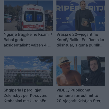
Ngjarje tragjike në Ksamil/
Vrasja e 20-vjeçarit në
Babai godet
Korçë/ Balliu: Edi Rama ka
aksidentalisht vajzën 4-
dështuar, siguria publike
vjeçare me makinë, fëmija
është kthyer në pasiguri
humb jetën
kronike dhe thirrja “Jepe
dorëheqjen” merr tjetër
peshë
Shqipëria i përgjigjet
VIDEO/ Publikohet
Zelenskyt për Kosovën:
momenti i arrestimit të
Krahasimi me Ukrainën
20-vjeçarit Kristjan Sterjo,
është i gabuar
akuzohet për vrasjen e