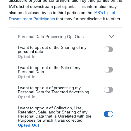
disclosure of your personal information by third parties on the
Llogari bankare në vlerën 3.128.443,19 lekë dhe
IAB’s list of downstream participants. This information may
12,011.62 Euro.
also be disclosed by us to third parties on the
IAB’s List of
Downstream Participants
that may further disclose it to other
third parties.
Lajme të ngjashme:
Personal Data Processing Opt Outs
I want to opt-out of the Sharing of my
personal data.
Opted In
I want to opt-out of the Sale of my
GJKKO konfiskon 21
GJKKO Confiscates 21
Personal Data.
pasuri me origjinë
Criminally Acquired
Opted In
kriminale, kalojnë në
Assets, Transfers Them to
pronësi të shtetit
State Ownership
I want to opt-out of processing my
Personal Data for Targeted Advertising.
Opted In
I want to opt-out of Collection, Use,
Retention, Sale, and/or Sharing of my
Personal Data that Is Unrelated with the
Purposes for which it was collected.
Opted Out
Apartamente, makina dhe