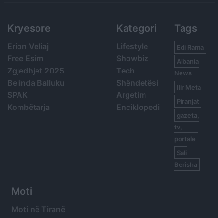
Kryesore
Kategori
Tags
Erion Veliaj
Lifestyle
Edi Rama
Free Esim
Showbiz
Albania
Zgjedhjet 2025
Tech
News
Belinda Balluku
Shëndetësi
Ilir Meta
SPAK
Argetim
Piranjat
Kombëtarja
Enciklopedi
gazeta,
tv,
portale
Sali
Berisha
Moti
Moti në Tiranë