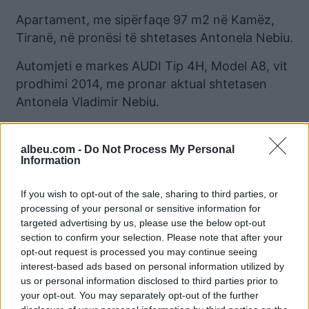
Apartament, me sipërfaqe 97 m2 në Kamëz,
Tiranë, në pronësi të shtetases Antonela Nebiu.
Automjeti e markes AUDI Tip 4H, Model A8, vit
prodhimi 2014, me pronar aktual shtetasen
Antonela Vladimir Nebiu.
Autoveturë në pronësi të shtetases Antonela
Nebiu, e markës Mercedez Benz, vit prodhimi
albeu.com -
Do Not Process My Personal
Information
2008.
Autoveturë në pronësi të shtetasit Sokol
If you wish to opt-out of the sale, sharing to third parties, or
processing of your personal or sensitive information for
Ç(C)amer, e markës FORD, Mustang, me vit
targeted advertising by us, please use the below opt-out
prodhimi 2002.
section to confirm your selection. Please note that after your
opt-out request is processed you may continue seeing
Rimorkio e llojit RTV (Rimorkio për transport të
interest-based ads based on personal information utilized by
veçantë), e markës ELLEBI, me në pronësi të
us or personal information disclosed to third parties prior to
shtetasit Sokol Ç(C)amer.
your opt-out. You may separately opt-out of the further