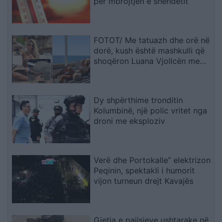
për mbrojtjen e shëndetit
FOTOT/ Me tatuazh dhe orë në
dorë, kush është mashkulli që
shoqëron Luana Vjollcën me
pushime?!
Dy shpërthime tronditin
Kolumbinë, një polic vritet nga
droni me eksploziv
Verë dhe Portokalle” elektrizon
Peqinin, spektakli i humorit
vijon turneun drejt Kavajës
Gjetja e pajisjeve ushtarake në