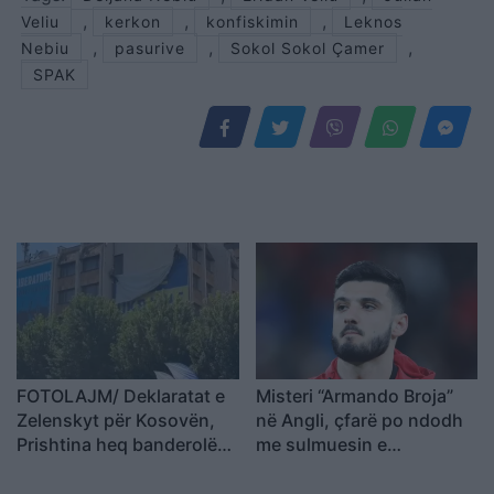
,
,
,
Veliu
kerkon
konfiskimin
Leknos
,
,
,
Nebiu
pasurive
Sokol Sokol Çamer
SPAK
FOTOLAJM/ Deklaratat e
Misteri “Armando Broja”
Zelenskyt për Kosovën,
në Angli, çfarë po ndodh
Prishtina heq banderolën
me sulmuesin e
gjigande me mbishkrimin
Kombëtares?
‘Free Ukraine’