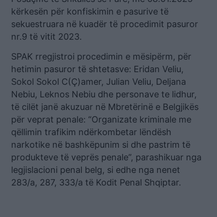
kërkesën për konfiskimin e pasurive të
sekuestruara në kuadër të procedimit pasuror
nr.9 të vitit 2023.
SPAK rregjistroi procedimin e mësipërm, për
hetimin pasuror të shtetasve: Eridan Veliu,
Sokol Sokol C(Ç)amer, Julian Veliu, Deljana
Nebiu, Leknos Nebiu dhe personave te lidhur,
të cilët janë akuzuar në Mbretërinë e Belgjikës
për veprat penale: “Organizate kriminale me
qëllimin trafikim ndërkombetar lëndësh
narkotike në bashkëpunim si dhe pastrim të
produkteve të veprës penale”, parashikuar nga
legjislacioni penal belg, si edhe nga nenet
283/a, 287, 333/a të Kodit Penal Shqiptar.