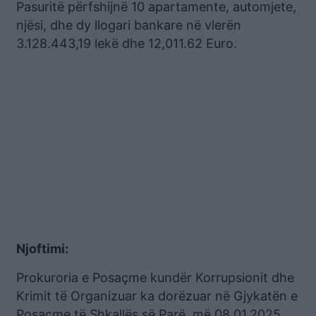
Pasuritë përfshijnë 10 apartamente, automjete,
njësi, dhe dy llogari bankare në vlerën
3.128.443,19 lekë dhe 12,011.62 Euro.
Njoftimi:
Prokuroria e Posaçme kundër Korrupsionit dhe
Krimit të Organizuar ka dorëzuar në Gjykatën e
Posaçme të Shkallës së Parë, më 08.01.2025