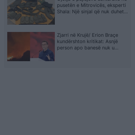
pusetën e Mitrovicës, eksperti
Shala: Një sinjal që nuk duhet
trajtuar i shkëputur
Zjarri në Krujë/ Erion Braçe
kundërshton kritikat: Asnjë
person apo banesë nuk u
dëmtua, cinizëm të thuash se
4.2 milionë euro do ta shuanin
menjëherë