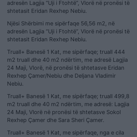
adresën Lagjia “Uji i Ftohtë”, Vlorë në pronësi të
shtetasit Eridan Rexhep Nebiu.
Njësi Shërbimi me sipërfaqe 56,56 m2, në
adresën Lagjia “Uji i Ftohtë”, Vlorë në pronësi të
shtetasit Eridan Rexhep Nebiu.
Truall+ Banesë 1 Kat, me sipërfaqe; truall 444
m2 truall dhe 40 m2 ndërtim, me adresë Lagjia
24 Maji, Vlorë, në pronësi të shtetasve Eridan
Rexhep Çamer/Nebiu dhe Deljana Vladimir
Nebiu.
Truall+ Banesë 1 Kat, me sipërfaqe; truall 499,8
m2 truall dhe 40 m2 ndërtim, me adresë: Lagjia
24 Maji, Vlorë në pronësi të shtetasve Sokol
Rexhep Çamer dhe Sara Sheri Çamer.
Truall+ Banesë 1 Kat, me sipërfaqe, nga e cila