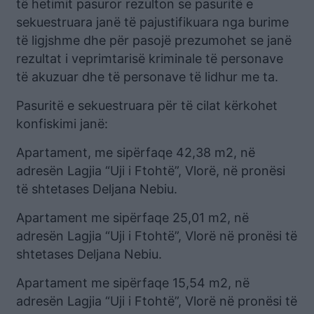
të hetimit pasuror rezulton se pasuritë e
sekuestruara janë të pajustifikuara nga burime
të ligjshme dhe për pasojë prezumohet se janë
rezultat i veprimtarisë kriminale të personave
të akuzuar dhe të personave të lidhur me ta.
Pasuritë e sekuestruara për të cilat kërkohet
konfiskimi janë:
Apartament, me sipërfaqe 42,38 m2, në
adresën Lagjia “Uji i Ftohtë”, Vlorë, në pronësi
të shtetases Deljana Nebiu.
Apartament me sipërfaqe 25,01 m2, në
adresën Lagjia “Uji i Ftohtë”, Vlorë në pronësi të
shtetases Deljana Nebiu.
Apartament me sipërfaqe 15,54 m2, në
adresën Lagjia “Uji i Ftohtë”, Vlorë në pronësi të