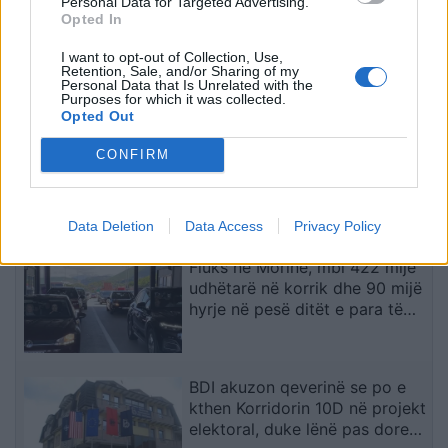
Personal Data for Targeted Advertising.
Opted In
Operacioni “The Wanted”/
Ekstradohet nga Kolumbia
I want to opt-out of Collection, Use,
“Kimisti” i Frakullit. Një tjetër
Retention, Sale, and/or Sharing of my
Personal Data that Is Unrelated with the
person sillet në Shqipëri nga
Purposes for which it was collected.
Italia, i kërkuar për vepra të
Opted Out
rënda penale (VIDEO)
Barcelona përgatit ofertën për
CONFIRM
Rodrin pas akordit personal me
mesfushorin
Data Deletion
Data Access
Privacy Policy
Fluks në Morinë, mbi 422 mijë
udhëtarë në korrik dhe 90 mijë
hyrje në pesë ditët e para të
gushtit
BDI akuzon qeverinë se po e
kthen Korridorin 10D në projekt
elektoral, duke lënë pas dore