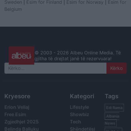
Sweden
|
Esim for Finland
|
Esim for Norway
|
Esim for
Belgium
© 2003 -
2026 Albeu Online Media. Të
gjitha të drejtat janë të rezervuara!
Search
Kryesore
Kategori
Tags
Erion Veliaj
Lifestyle
Edi Rama
Free Esim
Showbiz
Albania
Zgjedhjet 2025
Tech
News
Belinda Balluku
Shëndetësi