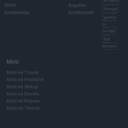
Ilir Meta
SPAK
Argetim
Piranjat
Kombëtarja
Enciklopedi
gazeta,
tv,
portale
Sali
Berisha
Moti
Moti në Tiranë
Moti në Prishtinë
Moti në Shkup
Moti në Durrës
Moti në Prizren
Moti në Tetovë