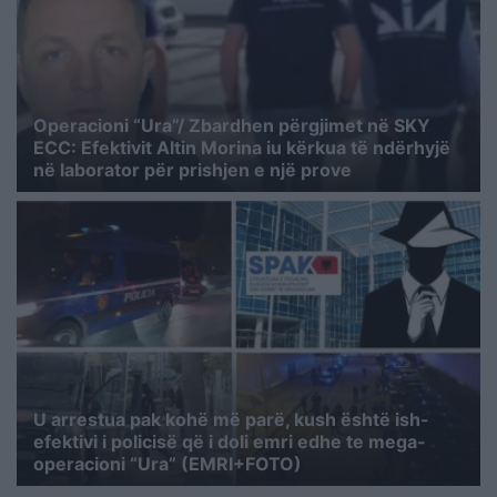
Operacioni “Ura”/ Zbardhen përgjimet në SKY
ECC: Efektivit Altin Morina iu kërkua të ndërhyjë
në laborator për prishjen e një prove
U arrestua pak kohë më parë, kush është ish-
efektivi i policisë që i doli emri edhe te mega-
operacioni “Ura” (EMRI+FOTO)