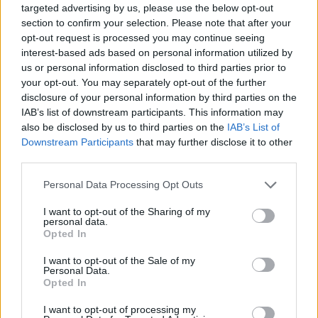
targeted advertising by us, please use the below opt-out
17:06 / 14/03/2023
schedule
section to confirm your selection. Please note that after your
opt-out request is processed you may continue seeing
të fundit
interest-based ads based on personal information utilized by
us or personal information disclosed to third parties prior to
Salah mbetet jashtë tre
your opt-out. You may separately opt-out of the further
vendeve të para, zbulohet lista
disclosure of your personal information by third parties on the
e 10 futbollistëve më të paguar
IAB’s list of downstream participants. This information may
në Turqi
also be disclosed by us to third parties on the
IAB’s List of
Downstream Participants
that may further disclose it to other
third parties.
Mësuesja ime u qëllua teksa po
më fliste”, dëshmia e nxënëses
Personal Data Processing Opt Outs
që shpëtoi nga masakra në
Tajlandë
I want to opt-out of the Sharing of my
personal data.
Opted In
Sulm me armë në një shkollë
I want to opt-out of the Sale of my
tajlandeze, gjashtë të vdekur,
Personal Data.
përfshirë autorin 14-vjeçar
Opted In
I want to opt-out of processing my