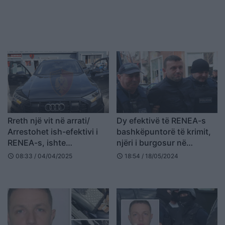
Rreth një vit në arrati/
Dy efektivë të RENEA-s
Arrestohet ish-efektivi i
bashkëpuntorë të krimit,
RENEA-s, ishte
njëri i burgosur në
bashkëpunëtor me Durim
Gjermani! Durim Bami
08:33 / 04/04/2025
18:54 / 18/05/2024
schedule
schedule
Bamin (EMRI+FOTO)
organizonte trafikun me
Altin Morinën