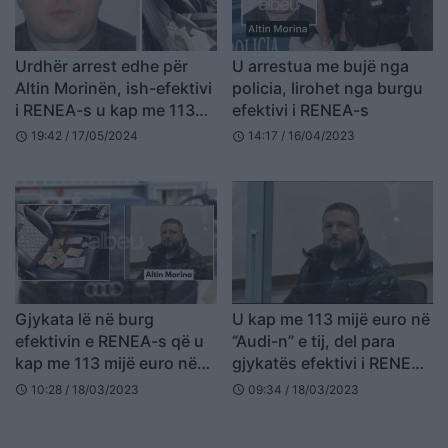
Urdhër arrest edhe për
U arrestua me bujë nga
Altin Morinën, ish-efektivi
policia, lirohet nga burgu
i RENEA-s u kap me 113
efektivi i RENEA-s
mijë € në makinë! Lidhja
19:42 / 17/05/2024
14:17 / 16/04/2023
schedule
schedule
me Ervis Martinajn
Gjykata lë në burg
U kap me 113 mijë euro në
efektivin e RENEA-s që u
“Audi-n” e tij, del para
kap me 113 mijë euro në
gjykatës efektivi i RENEA-
makinë, zbardhet
s
10:28 / 18/03/2023
09:34 / 18/03/2023
schedule
schedule
dëshmia e tij