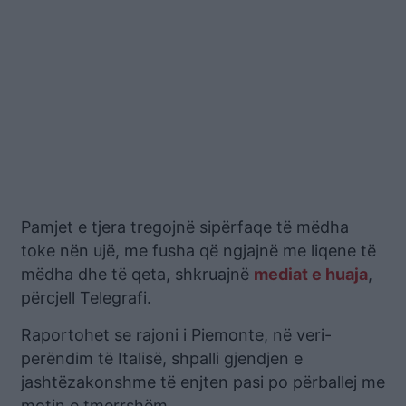
Pamjet e tjera tregojnë sipërfaqe të mëdha
toke nën ujë, me fusha që ngjajnë me liqene të
mëdha dhe të qeta, shkruajnë
mediat e huaja
,
përcjell Telegrafi.
Raportohet se rajoni i Piemonte, në veri-
perëndim të Italisë, shpalli gjendjen e
jashtëzakonshme të enjten pasi po përballej me
motin e tmerrshëm.