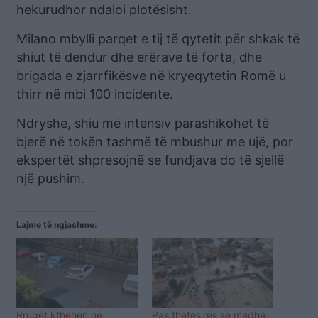
hekurudhor ndaloi plotësisht.
Milano mbylli parqet e tij të qytetit për shkak të
shiut të dendur dhe erërave të forta, dhe
brigada e zjarrfikësve në kryeqytetin Romë u
thirr në mbi 100 incidente.
Ndryshe, shiu më intensiv parashikohet të
bjerë në tokën tashmë të mbushur me ujë, por
ekspertët shpresojnë se fundjava do të sjellë
një pushim.
Lajme të ngjashme:
Rrugët kthehen në
Pas thatësirës së madhe,