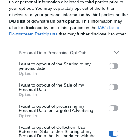
Hyri me Jet Ski në
“Po ngrihet një ministri
us or personal information disclosed to third parties prior to
hapësirën e pushuesve në
paralele e Shëndetësisë”/
your opt-out. You may separately opt-out of the further
Zvërnec, gjobitet me 300
Këlliçi: Projektligji i
disclosure of your personal information by third parties on the
mijë lekë drejtuesi
shtatorit i hap rrugë
IAB’s list of downstream participants. This information may
also be disclosed by us to third parties on the
IAB’s List of
monopolit, SPAK të
Downstream Participants
that may further disclose it to other
ndërhyjë
third parties.
Personal Data Processing Opt Outs
I want to opt-out of the Sharing of my
personal data.
Infermierja shqiptare në
Osman Stafa thirrje
Opted In
Itali shpërthen në lot në
qytetarëve nga protesta:
protestë: Pacientët
Mbi partitë të vendosim
I want to opt-out of the Sale of my
Personal Data.
detyrohen të kërkojnë
Shqipërinë, ka ardhur
Opted In
kurim jashtë vendit
koha e brezit të ri
I want to opt-out of processing my
Personal Data for Targeted Advertising.
Opted In
I want to opt-out of Collection, Use,
Retention, Sale, and/or Sharing of my
Personal Data that Is Unrelated with the
Mbërrin në Shqipëri nga