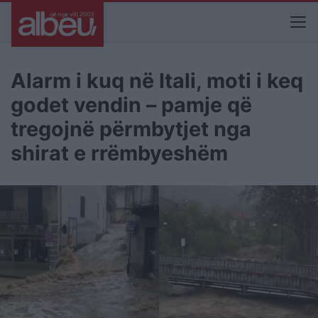
Alarm i kuq në Itali, moti i keq
godet vendin – pamje që
tregojnë përmbytjet nga
shirat e rrëmbyeshëm