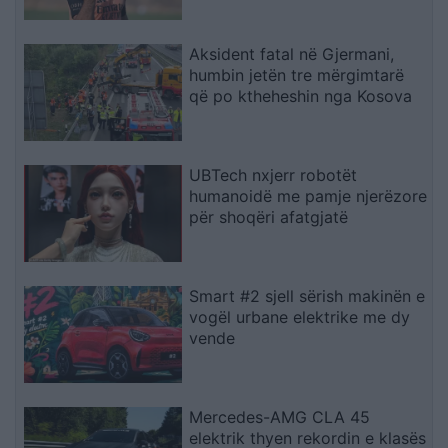
Aksident fatal në Gjermani,
humbin jetën tre mërgimtarë
që po ktheheshin nga Kosova
UBTech nxjerr robotët
humanoidë me pamje njerëzore
për shoqëri afatgjatë
Smart #2 sjell sërish makinën e
vogël urbane elektrike me dy
vende
Mercedes-AMG CLA 45
elektrik thyen rekordin e klasës