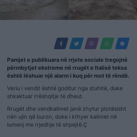
Pamjet e publikuara në rrjete sociale tregojnë
përmbytjet ekstreme në rrugët e Italisë teksa
është lëshuar një alarm i kuq për mot të rëndë.
Veriu i vendit është goditur nga stuhitë, duke
shkaktuar rrëshqitje të dheut.
Rrugët dhe vendkalimet janë zhytur plotësisht
nën ujin që buron, duke i kthyer kalimet në
lumenj me rrjedhje të shpejtë.Ç