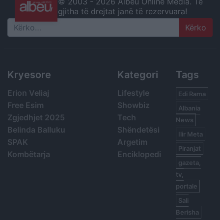
© 2003 -
2026 Albeu Online Media. Të
gjitha të drejtat janë të rezervuara!
Search
Kryesore
Kategori
Tags
Erion Veliaj
Lifestyle
Edi Rama
Free Esim
Showbiz
Albania
Zgjedhjet 2025
Tech
News
Belinda Balluku
Shëndetësi
Ilir Meta
SPAK
Argetim
Piranjat
Kombëtarja
Enciklopedi
gazeta,
tv,
portale
Sali
Berisha