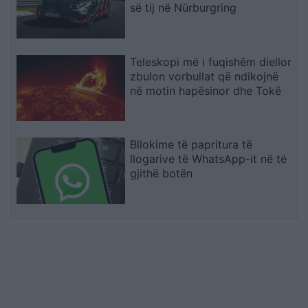
së tij në Nürburgring
Teleskopi më i fuqishëm diellor
zbulon vorbullat që ndikojnë
në motin hapësinor dhe Tokë
Bllokime të papritura të
llogarive të WhatsApp-it në të
gjithë botën