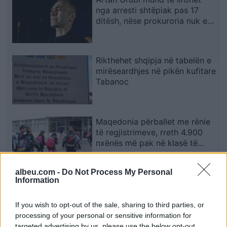
nga arresti shtëpiak pas 17
ditësh, nëse prokuroria nuk e
akuzon
Rikthehet shqipja në tabelën e
mirëseardhjes në pikën kufitare
Tabanoc
Maqedonia përballet me rënie
të regjistrimeve, rreth 4.900
nxënës më pak në klasë të
parë
albeu.com -
Do Not Process My Personal
Information
FIFA i del në krah Infantinos
pas kritikave: Nuk do të
lejojmë sulme të tjera ndaj
If you wish to opt-out of the sale, sharing to third parties, or
institucionit
processing of your personal or sensitive information for
targeted advertising by us, please use the below opt-out