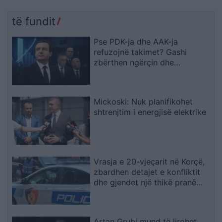
të fundit
Pse PDK-ja dhe AAK-ja
refuzojnë takimet? Gashi
zbërthen ngërçin dhe
paralajmëron për rrezikun e
zgjedhjeve të reja
Mickoski: Nuk planifikohet
shtrenjtim i energjisë elektrike
Vrasja e 20-vjeçarit në Korçë,
zbardhen detajet e konfliktit
dhe gjendet një thikë pranë
viktimës
Artan Grubi mund të lirohet