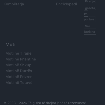
Piranjat
Kombëtarja
Enciklopedi
gazeta,
tv,
portale
Sali
Berisha
Moti
Moti në Tiranë
Moti në Prishtinë
Moti në Shkup
Moti në Durrës
Moti në Prizren
Moti në Tetovë
© 2003 -
2026 Të gjitha të drejtat janë të rezervuara!