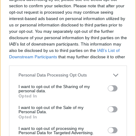
section to confirm your selection. Please note that after your
opt-out request is processed you may continue seeing
interest-based ads based on personal information utilized by
us or personal information disclosed to third parties prior to
your opt-out. You may separately opt-out of the further
disclosure of your personal information by third parties on the
IAB’s list of downstream participants. This information may
also be disclosed by us to third parties on the
IAB’s List of
Downstream Participants
that may further disclose it to other
third parties.
Personal Data Processing Opt Outs
I want to opt-out of the Sharing of my
personal data.
Opted In
I want to opt-out of the Sale of my
Personal Data.
Opted In
Esim for Global
|
Esim for Europe
|
Esim for Caribbean
|
Esim for USA
|
Esim for Italy
|
Esim for Spain
|
Esim
I want to opt-out of processing my
Personal Data for Targeted Advertising.
for Turkey
|
Esim for Germany
|
Esim for Greece
|
Esim