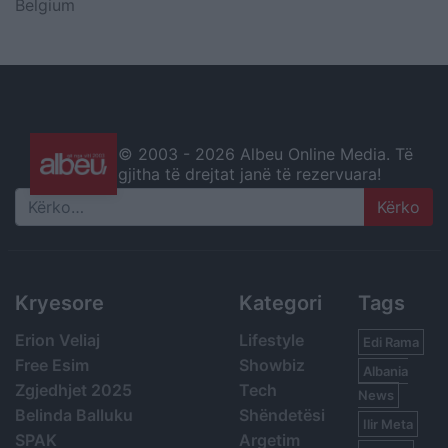
Belgium
© 2003 -
2026 Albeu Online Media. Të
gjitha të drejtat janë të rezervuara!
Search
Kryesore
Kategori
Tags
Erion Veliaj
Lifestyle
Edi Rama
Free Esim
Showbiz
Albania
Zgjedhjet 2025
Tech
News
Belinda Balluku
Shëndetësi
Ilir Meta
SPAK
Argetim