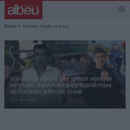
keyboard_arrow_right
Ballina
aksident tragjik ne greqi
U nisën për punë, por gjetën vdekjen
në rrugë, dalin fotot e dy kushërinjve
që humbën jetën në Greqi
3 vit me parë
schedule