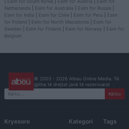
|
Esim for South Korea
|
Esim for Austria
|
Esim for
Netherlands
|
Esim for Australia
|
Esim for Russia
|
Esim for India
|
Esim for Chile
|
Esim for Peru
|
Esim
for Poland
|
Esim for North Macedonia
|
Esim for
Sweden
|
Esim for Finland
|
Esim for Norway
|
Esim for
Belgium
© 2003 -
2026 Albeu Online Media. Të
gjitha të drejtat janë të rezervuara!
Search
Kryesore
Kategori
Tags