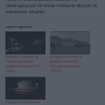
vendngjarje për të hetuar rrethanat dhe për të
menaxhuar situatën.
Lajme të ngjashme:
Aksident i trefishtë në
4 mjete përshihen në
Tiranë! Humb jetën
aksident në Selitë,
tragjikisht motoristi 38-
lëndohet pasagjerja
vjeçar
(VIDEO)
Përgjaket autostrada e