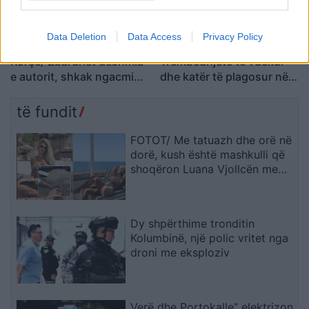
Data Deletion
Data Access
Privacy Policy
Vrasja e 20-vjeçarit në
Aksident në Peru/
Korçë/ Zbardhet dëshmia
Trembëdhjetë të vdekur
e autorit, shkak ngacmimi
dhe katër të plagosur në
i të dashurës nga viktima
përplasjen midis furgonit
dhe kamionit
të fundit
FOTOT/ Me tatuazh dhe orë në
dorë, kush është mashkulli që
shoqëron Luana Vjollcën me
pushime?!
Dy shpërthime tronditin
Kolumbinë, një polic vritet nga
droni me eksploziv
Verë dhe Portokalle” elektrizon