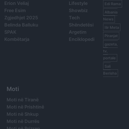
Erion Veliaj
Lifestyle
Edi Rama
Free Esim
Showbiz
Albania
Zgjedhjet 2025
Tech
News
Belinda Balluku
Shëndetësi
Ilir Meta
SPAK
Argetim
Piranjat
Kombëtarja
Enciklopedi
gazeta,
tv,
portale
Sali
Berisha
Moti
Moti në Tiranë
Moti në Prishtinë
Moti në Shkup
Moti në Durrës
Moti në Prizren