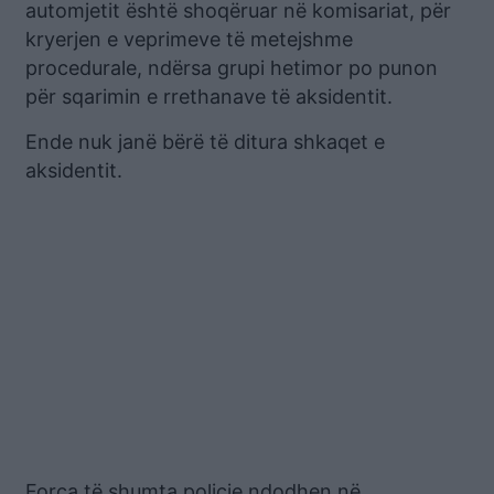
automjetit është shoqëruar në komisariat, për
kryerjen e veprimeve të metejshme
procedurale, ndërsa grupi hetimor po punon
për sqarimin e rrethanave të aksidentit.
Ende nuk janë bërë të ditura shkaqet e
aksidentit.
Forca të shumta policie ndodhen në