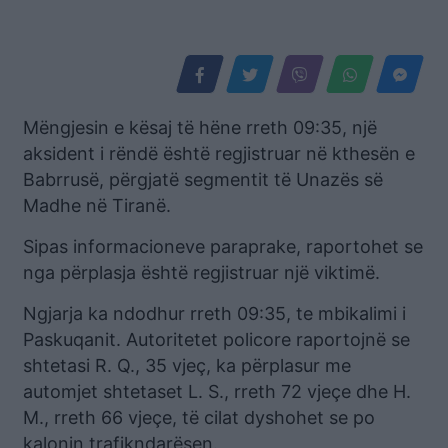
Mëngjesin e kësaj të hëne rreth 09:35, një
aksident i rëndë është regjistruar në kthesën e
Babrrusë, përgjatë segmentit të Unazës së
Madhe në Tiranë.
Sipas informacioneve paraprake, raportohet se
nga përplasja është regjistruar një viktimë.
Ngjarja ka ndodhur rreth 09:35, te mbikalimi i
Paskuqanit. Autoritetet policore raportojnë se
shtetasi R. Q., 35 vjeç, ka përplasur me
automjet shtetaset L. S., rreth 72 vjeçe dhe H.
M., rreth 66 vjeçe, të cilat dyshohet se po
kalonin trafikndarësen.