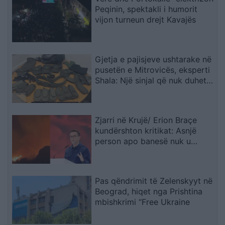
Peqinin, spektakli i humorit
vijon turneun drejt Kavajës
Gjetja e pajisjeve ushtarake në
pusetën e Mitrovicës, eksperti
Shala: Një sinjal që nuk duhet
trajtuar i shkëputur
Zjarri në Krujë/ Erion Braçe
kundërshton kritikat: Asnjë
person apo banesë nuk u
dëmtua, cinizëm të thuash se
4.2 milionë euro do ta shuanin
menjëherë
Pas qëndrimit të Zelenskyyt në
Beograd, hiqet nga Prishtina
mbishkrimi “Free Ukraine