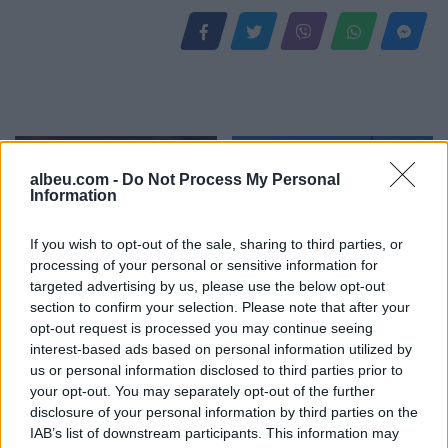
albeu.com -
Do Not Process My Personal
Information
If you wish to opt-out of the sale, sharing to third parties, or
processing of your personal or sensitive information for
Misteri “Armando Broja”
Ngjarje tragjike në Ksamil/
targeted advertising by us, please use the below opt-out
në Angli, çfarë po ndodh
Babai godet
section to confirm your selection. Please note that after your
me sulmuesin e
aksidentalisht vajzën 4-
opt-out request is processed you may continue seeing
Kombëtares?
vjeçare me makinë, fëmija
interest-based ads based on personal information utilized by
humb jetën
us or personal information disclosed to third parties prior to
your opt-out. You may separately opt-out of the further
disclosure of your personal information by third parties on the
IAB’s list of downstream participants. This information may