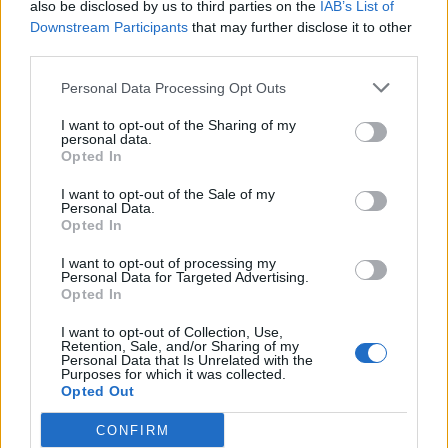
also be disclosed by us to third parties on the
IAB’s List of
Downstream Participants
that may further disclose it to other
third parties.
Vrasja e 20-vjeçarit në
Shqipëria i përgjigjet
Korçë/ Balliu: Edi Rama ka
Zelenskyt për Kosovën:
Personal Data Processing Opt Outs
dështuar, siguria publike
Krahasimi me Ukrainën
është kthyer në pasiguri
është i gabuar
I want to opt-out of the Sharing of my
personal data.
kronike dhe thirrja “Jepe
Opted In
dorëheqjen” merr tjetër
peshë
I want to opt-out of the Sale of my
Personal Data.
Opted In
I want to opt-out of processing my
Personal Data for Targeted Advertising.
VIDEO/ Publikohet
Pasojat që la pas zjarri i
Opted In
momenti i arrestimit të
madh në Krujë, banorët
20-vjeçarit Kristjan Sterjo,
tregojnë momentet e
I want to opt-out of Collection, Use,
Retention, Sale, and/or Sharing of my
akuzohet për vrasjen e
tmerrit: Flakët i kemi
Personal Data that Is Unrelated with the
Joan Zukos
mbajtur vetë nën kontroll,
Purposes for which it was collected.
Opted Out
zjarrfikësja fiku vetëm
vatrat e vogla (VIDEO)
CONFIRM