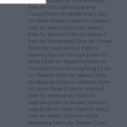
for Africa
|
Esim for Latin America
|
Esim for GCC Gulf Cooperation
Council
|
Esim for Middle East
|
Esim
for South America
|
Esim for Canada
|
Esim for Mexico
|
Esim for Japan
|
Esim for Albania
|
Esim for Kosovo
|
Esim for Switzerland
|
Esim for Tunisia
|
Esim for South Africa
|
Esim for
Algeria
|
Esim for Portugal
|
Esim for
Brazil
|
Esim for Argentina
|
Esim for
Colombia
|
Esim for Hong Kong
|
Esim
for Thailand
|
Esim for Macau
|
Esim
for Malaysia
|
Esim for Vietnam
|
Esim
for South Korea
|
Esim for Austria
|
Esim for Netherlands
|
Esim for
Australia
|
Esim for Russia
|
Esim for
India
|
Esim for Chile
|
Esim for Peru
|
Esim for Poland
|
Esim for North
Macedonia
|
Esim for Sweden
|
Esim