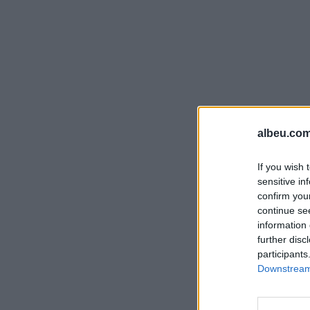
albeu.com
If you wish 
sensitive in
confirm you
continue se
information 
further disc
participants
Downstream 