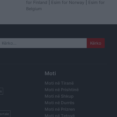
for Finland
|
Esim for Norway
|
Esim for
Belgium
Search
Moti
Moti në Tiranë
Moti në Prishtinë
s
Moti në Shkup
Moti në Durrës
Moti në Prizren
ortale
Moti në Tetovë