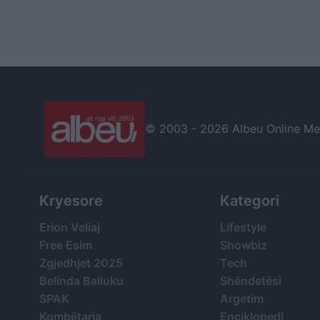
© 2003 -
2026 Albeu Online Medi
Kryesore
Kategori
Erion Veliaj
Lifestyle
Free Esim
Showbiz
Zgjedhjet 2025
Tech
Belinda Balluku
Shëndetësi
SPAK
Argetim
Kombëtarja
Enciklopedi