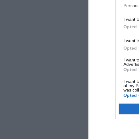
Persona
I want t
Opted 
I want t
Opted 
I want 
Advertis
Opted 
I want t
of my P
was col
Opted 