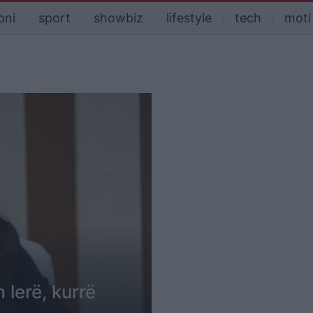
oni
sport
showbiz
lifestyle
tech
moti
 lerë, kurrë