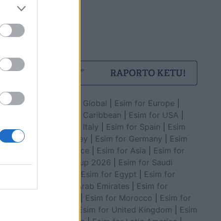
Esim for Global
|
Esim for Europe
|
Esim for Caribbean
|
Esim for USA
|
Esim for Italy
|
Esim for Spain
|
Esim
for Turkey
|
Esim for Germany
|
Esim
for Greece
|
Esim for Asia
|
Esim for
World Cup 2026
|
Esim for Saudi
Arabia
|
Esim for Egypt
|
Esim for
United Arab Emirates
|
Esim for
Balkans
|
Esim for Morocco
|
Esim for
China
|
Esim for United Kingdom
|
Esim