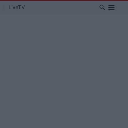
search
LiveTV