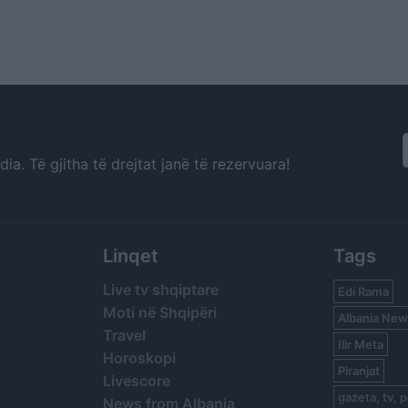
a. Të gjitha të drejtat janë të rezervuara!
Linqet
Tags
Live tv shqiptare
Edi Rama
Moti në Shqipëri
Albania New
Travel
Ilir Meta
Horoskopi
Piranjat
Livescore
gazeta, tv, p
News from Albania