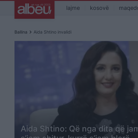
lajme
kosovë
maqed
keyboard_arrow_right
Ballina
Aida Shtino invalidi
Aida Shtino: Që nga dita që jam