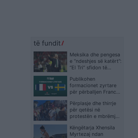
të fundit
Meksika dhe pengesa
e “ndeshjes së katërt”:
“El Tri” sfidon të
shkuarën në Kupën e
Publikohen
Botës 2026 me Javier
formacionet zyrtare
Aguirre
për përballjen Francë
– Suedi në Botërorin
Përplasje dhe thirrje
2026
për qetësi në
protestën e mbrëmjes
së sotme
Këngëtarja Xhensila
Myrtezaj ndan