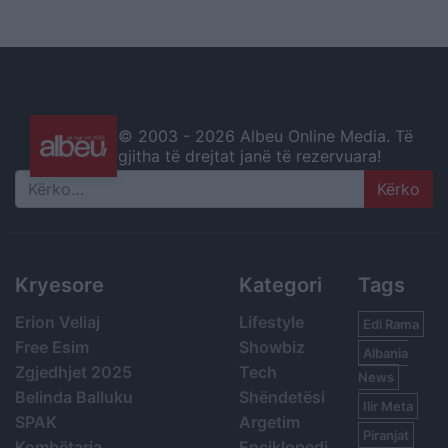
© 2003 -
2026 Albeu Online Media. Të
gjitha të drejtat janë të rezervuara!
Search
Kryesore
Kategori
Tags
Erion Veliaj
Lifestyle
Edi Rama
Free Esim
Showbiz
Albania
Zgjedhjet 2025
Tech
News
Belinda Balluku
Shëndetësi
Ilir Meta
SPAK
Argetim
Piranjat
Kombëtarja
Enciklopedi