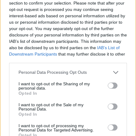
section to confirm your selection. Please note that after your
opt-out request is processed you may continue seeing
interest-based ads based on personal information utilized by
us or personal information disclosed to third parties prior to
your opt-out. You may separately opt-out of the further
disclosure of your personal information by third parties on the
IAB’s list of downstream participants. This information may
also be disclosed by us to third parties on the
IAB’s List of
Downstream Participants
that may further disclose it to other
third parties.
Personal Data Processing Opt Outs
I want to opt-out of the Sharing of my
personal data.
Opted In
I want to opt-out of the Sale of my
Personal Data.
Opted In
Esim for Global
|
Esim for Europe
|
Esim for Caribbean
|
Esim for USA
|
Esim for Italy
|
Esim for Spain
|
Esim
I want to opt-out of processing my
for Turkey
|
Esim for Germany
|
Esim for Greece
|
Esim
Personal Data for Targeted Advertising.
Opted In