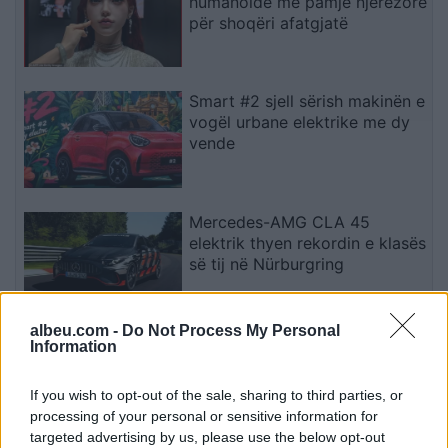
humanoidë me pamje njerëzore
për shoqëri afatgjatë
Smart #2 sjell sërish makinën e
vogël urbane elektrike me dy
vende
Mercedes-AMG CLA 45
elektrik thyen rekordin e klasës
së tij në Nürburgring
albeu.com -
Do Not Process My Personal
Teleskopi më i fuqishëm diellor
Information
zbulon vorbullat që ndikojnë
në motin hapësinor dhe Tokë
If you wish to opt-out of the sale, sharing to third parties, or
processing of your personal or sensitive information for
targeted advertising by us, please use the below opt-out