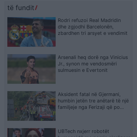
të fundit
Rodri refuzoi Real Madridin
dhe zgjodhi Barcelonën,
zbardhen tri arsyet e vendimit
Arsenali heq dorë nga Vinicius
Jr., synon me vendosmëri
sulmuesin e Evertonit
Aksident fatal në Gjermani,
humbin jetën tre anëtarë të një
familjeje nga Ferizaji që po
ktheheshin nga Kosova
UBTech nxjerr robotët