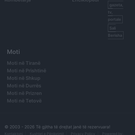
gazeta,
tv,
portale
Sali
Berisha
Moti
Moti në Tiranë
Moti në Prishtinë
Moti në Shkup
Moti në Durrës
Moti në Prizren
Moti në Tetovë
© 2003 -
2026 Të gjitha të drejtat janë të rezervuara!
Kontaktoni
Kushtet e Përdorimit
Privacy Policy
Powered by: