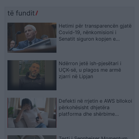
të fundit
Hetimi për transparencën gjatë
Covid-19, nënkomisioni i
Senatit siguron kopjen e
telefonit zyrtar të Fauci-t
Ndërron jetë ish-pjesëtari i
UÇK-së, u plagos me armë
zjarri në Lipjan
Defekti në rrjetin e AWS bllokoi
përkohësisht dhjetëra
platforma dhe shërbime
digjitale
Testi i Sennheiser Momentum