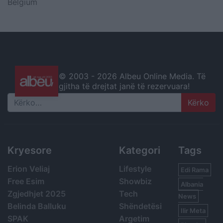
Belgium
© 2003 -
2026 Albeu Online Media. Të
gjitha të drejtat janë të rezervuara!
Search
Kryesore
Kategori
Tags
Erion Veliaj
Lifestyle
Edi Rama
Free Esim
Showbiz
Albania
Zgjedhjet 2025
Tech
News
Belinda Balluku
Shëndetësi
Ilir Meta
SPAK
Argetim