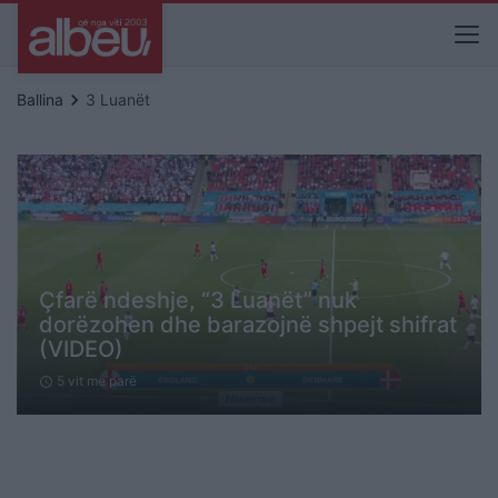
keyboard_arrow_right
Ballina
3 Luanët
Çfarë ndeshje, “3 Luanët” nuk
dorëzohen dhe barazojnë shpejt shifrat
(VIDEO)
5 vit me parë
schedule