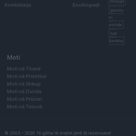
Piranjat
Kombëtarja
Enciklopedi
gazeta,
tv,
portale
Sali
Berisha
Moti
Moti në Tiranë
Moti në Prishtinë
Moti në Shkup
Moti në Durrës
Moti në Prizren
Moti në Tetovë
© 2003 -
2026 Të gjitha të drejtat janë të rezervuara!