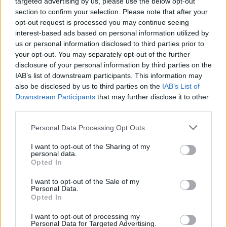
targeted advertising by us, please use the below opt-out
section to confirm your selection. Please note that after your
opt-out request is processed you may continue seeing
interest-based ads based on personal information utilized by
us or personal information disclosed to third parties prior to
your opt-out. You may separately opt-out of the further
disclosure of your personal information by third parties on the
IAB’s list of downstream participants. This information may
also be disclosed by us to third parties on the
IAB’s List of
Downstream Participants
that may further disclose it to other
third parties.
Personal Data Processing Opt Outs
I want to opt-out of the Sharing of my
personal data.
Opted In
I want to opt-out of the Sale of my
Personal Data.
Opted In
Esim for Global
|
Esim for Europe
|
Esim for Caribbean
|
Esim for USA
|
Esim for Italy
|
Esim for Spain
|
Esim
I want to opt-out of processing my
Personal Data for Targeted Advertising.
for Turkey
|
Esim for Germany
|
Esim for Greece
|
Esim