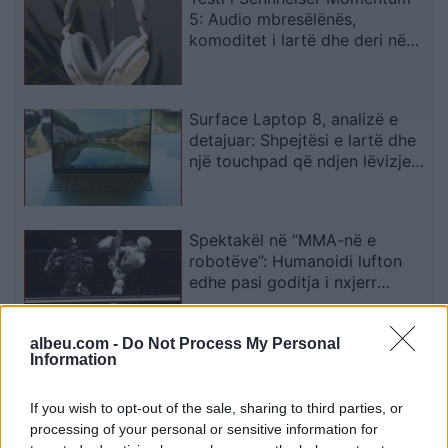
5: Audio mbresëlënës,
komoditet i lartë dhe deri në
57 orë autonomi
Surface Laptop 8, analizë e
detajuar: Shpejtësi e lartë dhe
një touchpad që ndjen lëvizjen
e gishtave
Spektakël në “MMA-në e
robotëve”: Humanoidi lufton
edhe pasi goditja i nxjerr
kokën nga vendi
albeu.com -
Do Not Process My Personal
Shkenca shpjegon si të silleni
Information
në trafik: Ndërrimi i korsisë
mund ta rëndojë kolonën
If you wish to opt-out of the sale, sharing to third parties, or
processing of your personal or sensitive information for