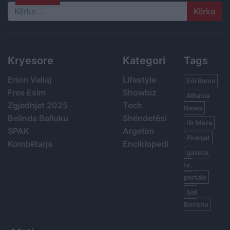
Search
Kryesore
Kategori
Tags
Erion Veliaj
Lifestyle
Edi Rama
Free Esim
Showbiz
Albania
Zgjedhjet 2025
Tech
News
Belinda Balluku
Shëndetësi
Ilir Meta
SPAK
Argetim
Piranjat
Kombëtarja
Enciklopedi
gazeta,
tv,
portale
Sali
Berisha