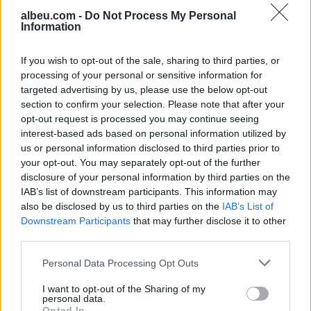
albeu.com -
Do Not Process My Personal
Information
Gjykata gjermane shpall të
paligjshëm përdorimin e
If you wish to opt-out of the sale, sharing to third parties, or
muzikës nga Suno
processing of your personal or sensitive information for
targeted advertising by us, please use the below opt-out
section to confirm your selection. Please note that after your
opt-out request is processed you may continue seeing
Gjini refuzon ftesën e Kurtit
interest-based ads based on personal information utilized by
për takim në Kryeministri ose
us or personal information disclosed to third parties prior to
në Gjakovë: Ja arsyetimi i
your opt-out. You may separately opt-out of the further
kreut të AAK-së
disclosure of your personal information by third parties on the
IAB’s list of downstream participants. This information may
also be disclosed by us to third parties on the
IAB’s List of
Downstream Participants
that may further disclose it to other
third parties.
Personal Data Processing Opt Outs
I want to opt-out of the Sharing of my
personal data.
Opted In