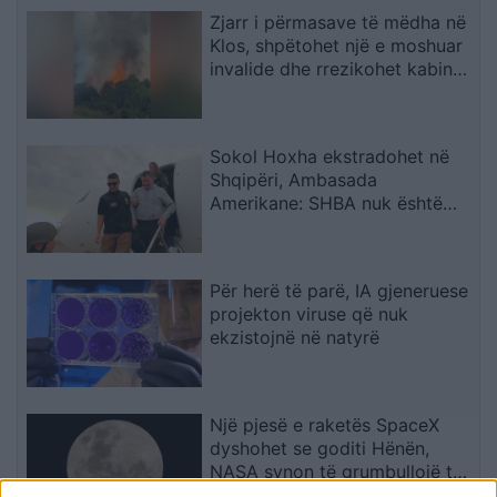
Zjarr i përmasave të mëdha në
Klos, shpëtohet një e moshuar
invalide dhe rrezikohet kabina
elektrike
Sokol Hoxha ekstradohet në
Shqipëri, Ambasada
Amerikane: SHBA nuk është
strehë për kriminelët që
abuzojnë me sistemin e
emigracionit
Për herë të parë, IA gjeneruese
projekton viruse që nuk
ekzistojnë në natyrë
Një pjesë e raketës SpaceX
dyshohet se goditi Hënën,
NASA synon të grumbullojë të
dhëna