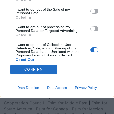
I want to opt-out of the Sale of my
Personal Data.
Opted In
I want to opt-out of processing my
Personal Data for Targeted Advertising.
Opted In
I want to opt-out of Collection, Use,
Retention, Sale, and/or Sharing of my
Personal Data that Is Unrelated with the
Esim for Global
|
Esim for Europe
|
Esim for Caribbean
Purposes for which it was collected.
Opted Out
|
Esim for USA
|
Esim for Italy
|
Esim for Spain
|
Esim
for Turkey
|
Esim for Germany
|
Esim for Greece
|
Esim
CONFIRM
for Asia
|
Esim for World Cup 2026
|
Esim for Saudi
Arabia
|
Esim for Egypt
|
Esim for United Arab
Emirates
|
Esim for Balkans
|
Esim for Morocco
|
Esim
Data Deletion
Data Access
Privacy Policy
for China
|
Esim for United Kingdom
|
Esim for Africa
|
Esim for Latin America
|
Esim for GCC Gulf
Cooperation Council
|
Esim for Middle East
|
Esim for
South America
|
Esim for Canada
|
Esim for Mexico
|