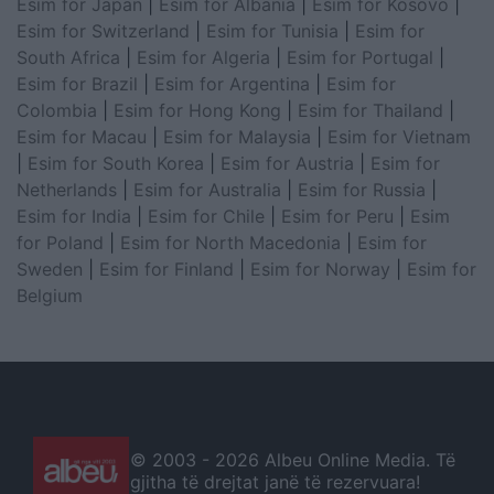
Esim for Japan
|
Esim for Albania
|
Esim for Kosovo
|
Esim for Switzerland
|
Esim for Tunisia
|
Esim for
South Africa
|
Esim for Algeria
|
Esim for Portugal
|
Esim for Brazil
|
Esim for Argentina
|
Esim for
Colombia
|
Esim for Hong Kong
|
Esim for Thailand
|
Esim for Macau
|
Esim for Malaysia
|
Esim for Vietnam
|
Esim for South Korea
|
Esim for Austria
|
Esim for
Netherlands
|
Esim for Australia
|
Esim for Russia
|
Esim for India
|
Esim for Chile
|
Esim for Peru
|
Esim
for Poland
|
Esim for North Macedonia
|
Esim for
Sweden
|
Esim for Finland
|
Esim for Norway
|
Esim for
Belgium
© 2003 -
2026 Albeu Online Media. Të
gjitha të drejtat janë të rezervuara!