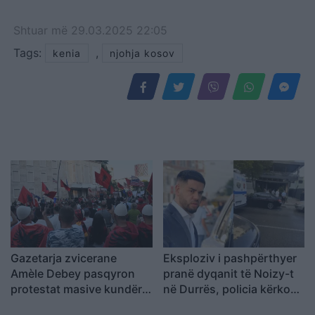
Shtuar
më
29.03.2025 22:05
Tags:
,
kenia
njohja kosov
Gazetarja zvicerane
Eksploziv i pashpërthyer
Amèle Debey pasqyron
pranë dyqanit të Noizy-t
protestat masive kundër
në Durrës, policia kërkon
Ramës: Shqiptarët duan t’i
autorët