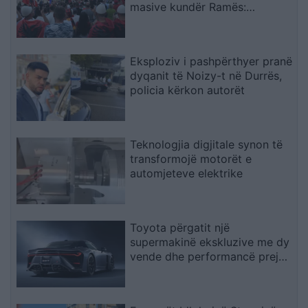
masive kundër Ramës:
Shqiptarët duan t’i japin fund
pushtetit 35-vjeçar të të
njëjtëve emra
Eksploziv i pashpërthyer pranë
dyqanit të Noizy-t në Durrës,
policia kërkon autorët
Teknologjia digjitale synon të
transformojë motorët e
automjeteve elektrike
Toyota përgatit një
supermakinë ekskluzive me dy
vende dhe performancë prej
“bishe