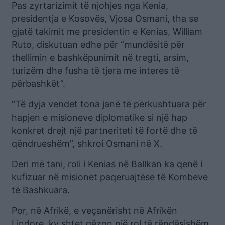
Pas zyrtarizimit të njohjes nga Kenia,
presidentja e Kosovës, Vjosa Osmani, tha se
gjatë takimit me presidentin e Kenias, William
Ruto, diskutuan edhe për “mundësitë për
thellimin e bashkëpunimit në tregti, arsim,
turizëm dhe fusha të tjera me interes të
përbashkët”.
“Të dyja vendet tona janë të përkushtuara për
hapjen e misioneve diplomatike si një hap
konkret drejt një partneriteti të fortë dhe të
qëndrueshëm”, shkroi Osmani në X.
Deri më tani, roli i Kenias në Ballkan ka qenë i
kufizuar në misionet paqeruajtëse të Kombeve
të Bashkuara.
Por, në Afrikë, e veçanërisht në Afrikën
Lindore, ky shtet gëzon një rol të rëndësishëm