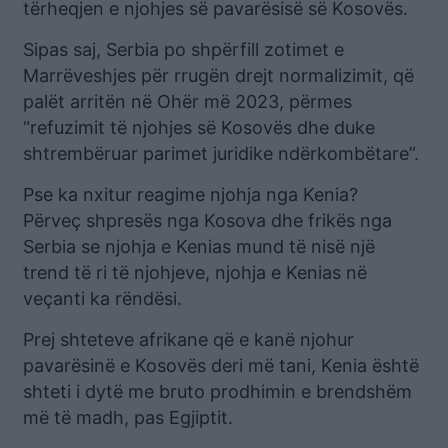
tërheqjen e njohjes së pavarësisë së Kosovës.
Sipas saj, Serbia po shpërfill zotimet e
Marrëveshjes për rrugën drejt normalizimit, që
palët arritën në Ohër më 2023, përmes
“refuzimit të njohjes së Kosovës dhe duke
shtrembëruar parimet juridike ndërkombëtare”.
Pse ka nxitur reagime njohja nga Kenia?
Përveç shpresës nga Kosova dhe frikës nga
Serbia se njohja e Kenias mund të nisë një
trend të ri të njohjeve, njohja e Kenias në
veçanti ka rëndësi.
Prej shteteve afrikane që e kanë njohur
pavarësinë e Kosovës deri më tani, Kenia është
shteti i dytë me bruto prodhimin e brendshëm
më të madh, pas Egjiptit.