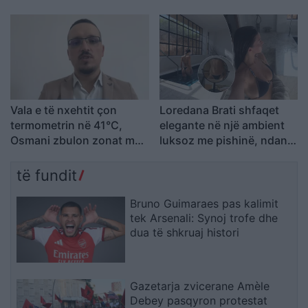
KAYO e përfshirë në trafik
kriminale
armësh
Vala e të nxehtit çon
Loredana Brati shfaqet
termometrin në 41°C,
elegante në një ambient
Osmani zbulon zonat me
luksoz me pishinë, ndan
temperaturat më të larta
momente relaksi me
ndjekësit
të fundit
Bruno Guimaraes pas kalimit
tek Arsenali: Synoj trofe dhe
dua të shkruaj histori
Gazetarja zvicerane Amèle
Debey pasqyron protestat