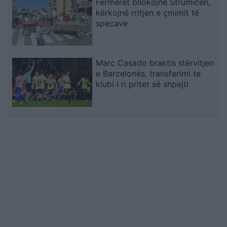
Fermerët bllokojnë Strumicën,
kërkojnë rritjen e çmimit të
specave
Marc Casado braktis stërvitjen
e Barcelonës, transferimi te
klubi i ri pritet së shpejti