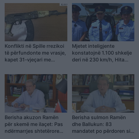
japin fund pushtetit 35-
vjeçar të të njëjtëve emra
Konflikti në Spille rrezikoi
Mjetet inteligjente
të përfundonte me vrasje,
konstatojnë 1.100 shkelje
kapet 31-vjeçari me
deri në 230 km/h, Hita
kallashnikov
inspekton kontrollet në
terren
Berisha akuzon Ramën
Berisha sulmon Ramën
për skemë me ilaçet: Pas
dhe Ballukun: 83
ndërmarrjes shtetërore
mandatet po përdoren si
qëndron një tjetër “Yfet”,
mburojë për aferat