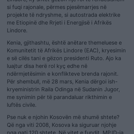
si fuqi rajonale, përmes pjesëmarrjes në
projekte të ndryshme, si autostrada elektrike
me Etiopinë dhe Rrjeti i Energjisë i Afrikës
Lindore.
Kenia, gjithashtu, është anëtare themeluese e
Komunitetit të Afrikës Lindore (EAC), kryesimin
e së cilës tani e gëzon presidenti Ruto. Ajo ka
luajtur disa herë rol kyç edhe në
ndërmjetësimin e konflikteve brenda rajonit.
Për shembull, më 28 mars, Kenia dërgoi ish-
kryeministrin Raila Odinga në Sudanin Jugor,
me synimin për të parandaluar rikthimin e
luftës civile.
Pse nuk e njohin Kosovën më shumë shtete?
Që nga viti 2008, Kosova ka siguruar njohje
nga gati 120 shtete. Në vitet e fundit, MPJD-ja