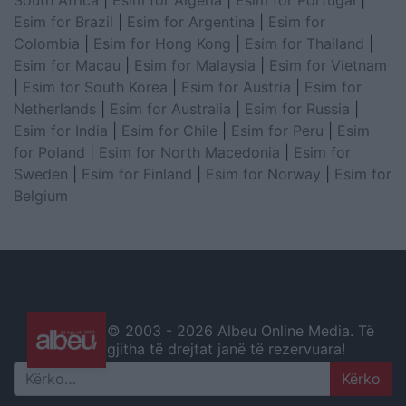
South Africa
|
Esim for Algeria
|
Esim for Portugal
|
Esim for Brazil
|
Esim for Argentina
|
Esim for
Colombia
|
Esim for Hong Kong
|
Esim for Thailand
|
Esim for Macau
|
Esim for Malaysia
|
Esim for Vietnam
|
Esim for South Korea
|
Esim for Austria
|
Esim for
Netherlands
|
Esim for Australia
|
Esim for Russia
|
Esim for India
|
Esim for Chile
|
Esim for Peru
|
Esim
for Poland
|
Esim for North Macedonia
|
Esim for
Sweden
|
Esim for Finland
|
Esim for Norway
|
Esim for
Belgium
© 2003 -
2026 Albeu Online Media. Të
gjitha të drejtat janë të rezervuara!
Search