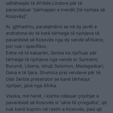
udhëheqës të Afrikës Lindore për të
parandaluar “përhapjen e trendit [të njohjes së
Kosovës]”.
Ai, gjithashtu, paralajmëroi se në dy javët e
ardhshme do të ketë tërheqje të njohjeve të
pavarësisë së Kosovës nga dy vende afrikane,
por nuk i specifikoi.
Edhe në të kaluarën, Serbia ka njoftuar për
tërheqje të njohjeve nga vende si: Surinami,
Burundi, Liberia, Ishujt Solomon, Madagaskari,
Gana e të tjera. Shumica prej vendeve për të
cilat Serbia pretendon se kanë tërhequr
njohjen, janë nga Afrika.
Visoka, më herët, i kishte cilësuar çnjohjet e
pavarësisë së Kosovës si “akte të çrregullta”, që
nuk kanë kuptim në rastin e Kosovës, pasi që