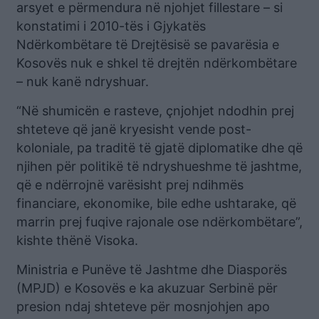
arsyet e përmendura në njohjet fillestare – si
konstatimi i 2010-tës i Gjykatës
Ndërkombëtare të Drejtësisë se pavarësia e
Kosovës nuk e shkel të drejtën ndërkombëtare
– nuk kanë ndryshuar.
“Në shumicën e rasteve, çnjohjet ndodhin prej
shteteve që janë kryesisht vende post-
koloniale, pa traditë të gjatë diplomatike dhe që
njihen për politikë të ndryshueshme të jashtme,
që e ndërrojnë varësisht prej ndihmës
financiare, ekonomike, bile edhe ushtarake, që
marrin prej fuqive rajonale ose ndërkombëtare”,
kishte thënë Visoka.
Ministria e Punëve të Jashtme dhe Diasporës
(MPJD) e Kosovës e ka akuzuar Serbinë për
presion ndaj shteteve për mosnjohjen apo