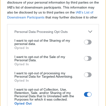
“Kjo ka krijuar përshtypjen ndërkombëtare se
disclosure of your personal information by third parties on the
IAB’s list of downstream participants. This information may
Kosova nuk është më e interesuar për njohje të
also be disclosed by us to third parties on the
IAB’s List of
reja, ose se rruga për njohje duhet të kalojë
Downstream Participants
that may further disclose it to other
përmes dialogut të ndërmjetësuar nga BE-ja
third parties.
për normalizimin e marrëdhënieve me Serbinë”,
Personal Data Processing Opt Outs
thotë Visoka.
I want to opt-out of the Sharing of my
Marrëveshja e Uashingtonit obligoi edhe
personal data.
Opted In
Serbinë që të pezullonte iniciativën e saj për t’i
bindur shtetet e ndryshme të botës që ta
I want to opt-out of the Sale of my
Personal Data.
tërhiqnin njohjen e pavarësisë së Kosovës.
Opted In
Visoka thotë se shumë shtete frikësohen se
I want to opt-out of processing my
procesi i njohjeve mund të ketë efekte
Personal Data for Targeted Advertising.
Opted In
destabilizuese dhe t’i minojë interesat e tyre,
“prandaj kanë prirje të ruajnë rendin
I want to opt-out of Collection, Use,
Retention, Sale, and/or Sharing of my
ndërkombëtar ekzistues dhe t’i japin përparësi
Personal Data that Is Unrelated with the
Purposes for which it was collected.
integritetit territorial ndaj së drejtës për
Opted Out