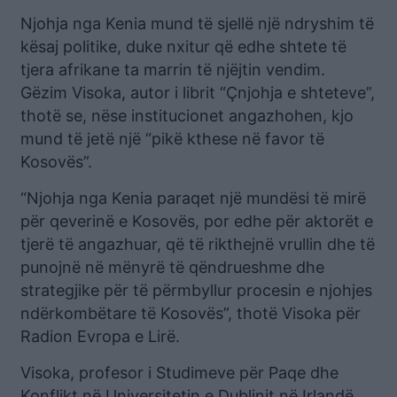
Njohja nga Kenia mund të sjellë një ndryshim të
kësaj politike, duke nxitur që edhe shtete të
tjera afrikane ta marrin të njëjtin vendim.
Gëzim Visoka, autor i librit “Çnjohja e shteteve”,
thotë se, nëse institucionet angazhohen, kjo
mund të jetë një “pikë kthese në favor të
Kosovës”.
“Njohja nga Kenia paraqet një mundësi të mirë
për qeverinë e Kosovës, por edhe për aktorët e
tjerë të angazhuar, që të rikthejnë vrullin dhe të
punojnë në mënyrë të qëndrueshme dhe
strategjike për të përmbyllur procesin e njohjes
ndërkombëtare të Kosovës”, thotë Visoka për
Radion Evropa e Lirë.
Visoka, profesor i Studimeve për Paqe dhe
Konflikt në Universitetin e Dublinit në Irlandë,