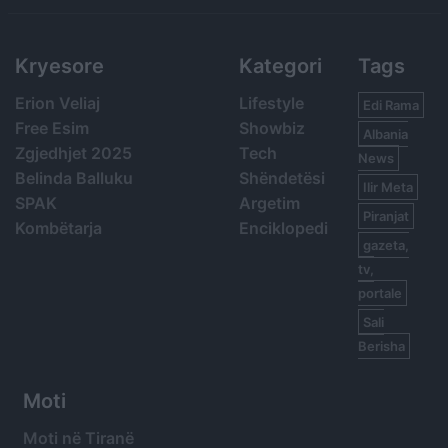
Kryesore
Kategori
Tags
Erion Veliaj
Lifestyle
Edi Rama
Free Esim
Showbiz
Albania
Zgjedhjet 2025
Tech
News
Belinda Balluku
Shëndetësi
Ilir Meta
SPAK
Argetim
Piranjat
Kombëtarja
Enciklopedi
gazeta,
tv,
portale
Sali
Berisha
Moti
Moti në Tiranë