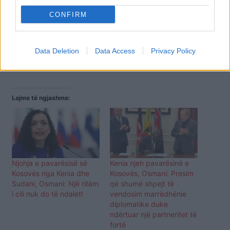
vetëvendosje”.
CONFIRM
Por, sipas tij, kjo gjë mund të ndryshojë, nëse
shteti që kërkon njohje, si Kosova, angazhohet
“me diplomaci proaktive” dhe “bashkëpunon
Data Deletion
Data Access
Privacy Policy
ngushtë me aleatët e vet në botë”./ REL
Lajme të ngjashme:
Njohja e pavarësisë së
Kenia njeh pavarësinë e
Kosovës nga Kenia dhe
Kosovës, Osmani: Presim
Sudani, Osmani: Një ritëm
që shumë shpejt të
i cili nuk do të ndalet!
vendosim marrëdhënie
diplomatike duke
ndërtuar një partneritet të
fortë