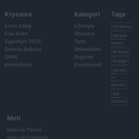
Kryesore
Kategori
Tags
Erion Veliaj
Lifestyle
Edi Rama
Free Esim
Showbiz
Albania
Zgjedhjet 2025
Tech
News
Belinda Balluku
Shëndetësi
Ilir Meta
SPAK
Argetim
Piranjat
Kombëtarja
Enciklopedi
gazeta,
tv,
portale
Sali
Berisha
Moti
Moti në Tiranë
Moti në Prishtinë