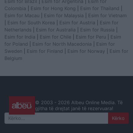
Esim for Brazil
|
Esim for Argentina
|
Esim for
Colombia
|
Esim for Hong Kong
|
Esim for Thailand
|
Esim for Macau
|
Esim for Malaysia
|
Esim for Vietnam
|
Esim for South Korea
|
Esim for Austria
|
Esim for
Netherlands
|
Esim for Australia
|
Esim for Russia
|
Esim for India
|
Esim for Chile
|
Esim for Peru
|
Esim
for Poland
|
Esim for North Macedonia
|
Esim for
Sweden
|
Esim for Finland
|
Esim for Norway
|
Esim for
Belgium
© 2003 -
2026 Albeu Online Media. Të
gjitha të drejtat janë të rezervuara!
Search