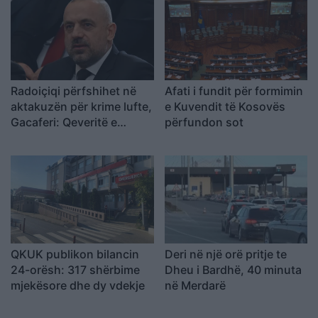
Radoiçiqi përfshihet në
Afati i fundit për formimin
aktakuzën për krime lufte,
e Kuvendit të Kosovës
Gacaferi: Qeveritë e
përfundon sot
mëparshme të PDK-së,
LDK-së dhe AAK-së
prisnin 8-10 orë miratimin
e tij
QKUK publikon bilancin
Deri në një orë pritje te
24-orësh: 317 shërbime
Dheu i Bardhë, 40 minuta
mjekësore dhe dy vdekje
në Merdarë