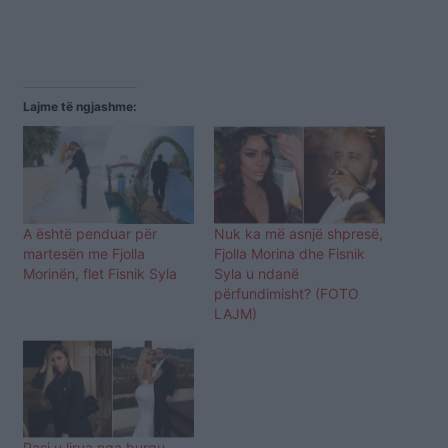
Lajme të ngjashme:
A është penduar për
Nuk ka më asnjë shpresë,
martesën me Fjolla
Fjolla Morina dhe Fisnik
Morinën, flet Fisnik Syla
Syla u ndanë
përfundimisht? (FOTO
LAJM)
Pasi u lirua nga burgu,