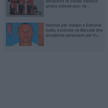
aeroportit të Vlorës rrezikon
qindra milionë euro në
arbitrazh
Hetimet për vrasjen e Edmond
Sulës, kontrolle në Bërxullë dhe
shoqërime personash për t’u
marrë në pyetje