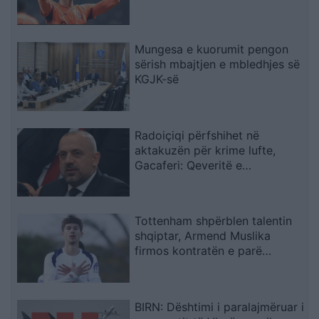
lojtarët
Mungesa e kuorumit pengon
sërish mbajtjen e mbledhjes së
KGJK-së
Radoiçiqi përfshihet në
aktakuzën për krime lufte,
Gacaferi: Qeveritë e
mëparshme të PDK-së, LDK-së
dhe AAK-së prisnin 8-10 orë
miratimin e tij
Tottenham shpërblen talentin
shqiptar, Armend Muslika
firmos kontratën e parë
profesioniste
BIRN: Dështimi i paralajmëruar i