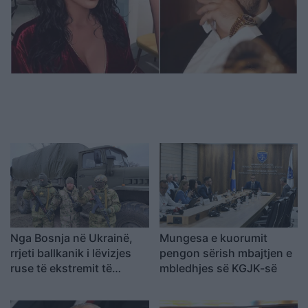
Nga Bosnja në Ukrainë,
Mungesa e kuorumit
rrjeti ballkanik i lëvizjes
pengon sërish mbajtjen e
ruse të ekstremit të
mbledhjes së KGJK-së
djathtë