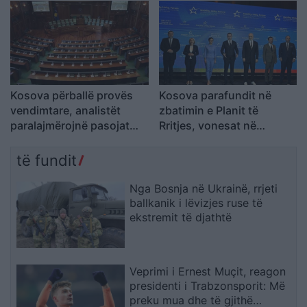
Kosova përballë provës
Kosova parafundit në
vendimtare, analistët
zbatimin e Planit të
paralajmërojnë pasojat
Rritjes, vonesat në
pas mungesës së
reforma mund t’i
marrëveshjes Kurti–
kushtojnë fondet
të fundit
Abdixhiku
Nga Bosnja në Ukrainë, rrjeti
ballkanik i lëvizjes ruse të
ekstremit të djathtë
Veprimi i Ernest Muçit, reagon
presidenti i Trabzonsporit: Më
preku mua dhe të gjithë