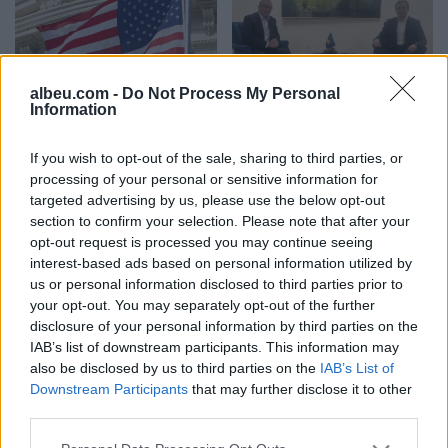
albeu.com -
Do Not Process My Personal
Information
Senatorë amerikanë
Hamza i përgjigjet Kurtit
kërkojnë rikthimin e
me letër
sanksioneve ndaj
If you wish to opt-out of the sale, sharing to third parties, or
zyrtarëve të Republikës
processing of your personal or sensitive information for
Sërpska
targeted advertising by us, please use the below opt-out
section to confirm your selection. Please note that after your
opt-out request is processed you may continue seeing
interest-based ads based on personal information utilized by
us or personal information disclosed to third parties prior to
your opt-out. You may separately opt-out of the further
disclosure of your personal information by third parties on the
Ende pa njoftim për
Aksidenti tragjik në
IAB’s list of downstream participants. This information may
vazhdimin e seancës
Bavari, ambasadori Ajeti
also be disclosed by us to third parties on the
IAB’s List of
konstituive të Kuvendit
ngushëllon familjarët e tre
Downstream Participants
that may further disclose it to other
viktimave nga Kosova
third parties.