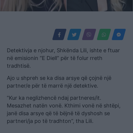
Detektivja e njohur, Shkënda Lili, ishte e ftuar
në emisionin “E Diell” për të folur rreth
tradhtisë.
Ajo u shpreh se ka disa arsye që çojnë një
partner/e për të marrë një detektive.
“Kur ka neglizhencë ndaj partneres/it.
Mesazhet natën vonë. Kthimi vonë në shtëpi,
janë disa arsye që të bëjnë të dyshosh se
partneri/ja po të tradhton”, tha Lili.