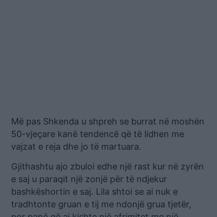
Më pas Shkenda u shpreh se burrat në moshën
50-vjeçare kanë tendencë që të lidhen me
vajzat e reja dhe jo të martuara.
Gjithashtu ajo zbuloi edhe një rast kur në zyrën
e saj u paraqit një zonjë për të ndjekur
bashkëshortin e saj. Lila shtoi se ai nuk e
tradhtonte gruan e tij me ndonjë grua tjetër,
por panë që ai kishte një afrimitet me një