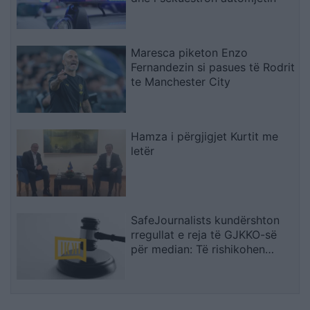
Maresca piketon Enzo
Fernandezin si pasues të Rodrit
te Manchester City
Hamza i përgjigjet Kurtit me
letër
SafeJournalists kundërshton
rregullat e reja të GJKKO-së
për median: Të rishikohen
kufizimet ndaj gazetarëve dhe
informimit publik