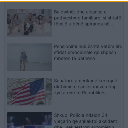
Baldwinët dhe aleanca e
pathyeshme familjare: si shtatë
fëmijë u bënë spiranca në
stuhinë më të fortë
Pensionimi nuk është vetëm liri:
sfidat emocionale që shpesh
mbeten të pathëna
Senatorë amerikanë kërkojnë
rikthimin e sanksioneve ndaj
zyrtarëve të Republikës
Sërpska
Shkup: Policia ndalon 34-
vjeçarin që shkaktoi aksident
dhe i sekuestron automjetin