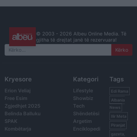
© 2003 -
2026 Albeu Online Media. Të
gjitha të drejtat janë të rezervuara!
Search
Kryesore
Kategori
Tags
Erion Veliaj
Lifestyle
Edi Rama
Free Esim
Showbiz
Albania
Zgjedhjet 2025
Tech
News
Belinda Balluku
Shëndetësi
Ilir Meta
SPAK
Argetim
Piranjat
Kombëtarja
Enciklopedi
gazeta,