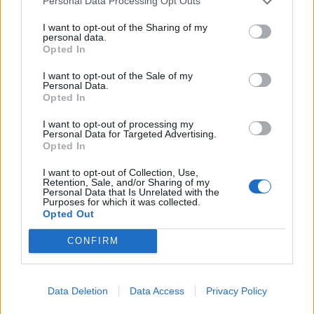
Personal Data Processing Opt Outs
I want to opt-out of the Sharing of my
personal data.
Opted In
I want to opt-out of the Sale of my
Si përfundoi automjeti në
Avdullah Hoti: LDK-ja
Personal Data.
Opted In
shinat hekurudhore pas
është e gatshme të
daljes nga A3, duke u
kontribuojë për krijimin e
I want to opt-out of processing my
marrë jetën tre
institucioneve
Personal Data for Targeted Advertising.
Opted In
mërgimtarëve nga
Kosova? Detajet dhe
I want to opt-out of Collection, Use,
pamjet nga Gjermania
Retention, Sale, and/or Sharing of my
Personal Data that Is Unrelated with the
Purposes for which it was collected.
Opted Out
CONFIRM
Konjufca u shpreh
Pacolli e LVV-së: Zgjedhja
ngushëllime familjeve të
e presidentit kërkon
viktimave të aksidentit në
marrëveshje mes
Data Deletion
Data Access
Privacy Policy
Gjermani
shumicës dhe opozitës
të fundit