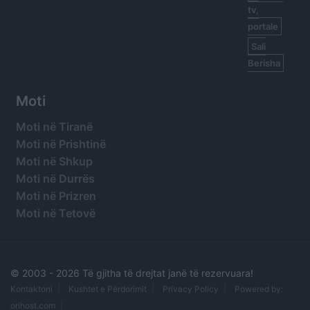
tv,
portale
Sali
Berisha
Moti
Moti në Tiranë
Moti në Prishtinë
Moti në Shkup
Moti në Durrës
Moti në Prizren
Moti në Tetovë
© 2003 -
2026 Të gjitha të drejtat janë të rezervuara!
Kontaktoni
Kushtet e Përdorimit
Privacy Policy
Powered by:
orihost.com