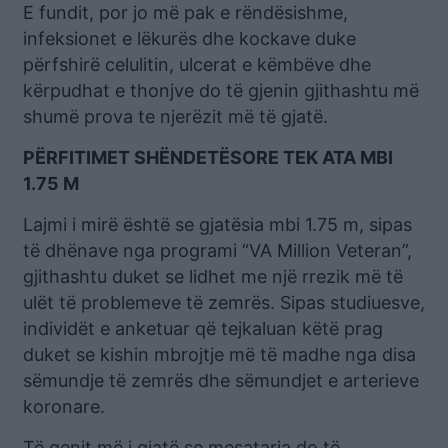
E fundit, por jo më pak e rëndësishme,
infeksionet e lëkurës dhe kockave duke
përfshirë celulitin, ulcerat e këmbëve dhe
kërpudhat e thonjve do të gjenin gjithashtu më
shumë prova te njerëzit më të gjatë.
PËRFITIMET SHËNDETËSORE TEK ATA MBI
1.75 M
Lajmi i mirë është se gjatësia mbi 1.75 m, sipas
të dhënave nga programi “VA Million Veteran”,
gjithashtu duket se lidhet me një rrezik më të
ulët të problemeve të zemrës. Sipas studiuesve,
individët e anketuar që tejkaluan këtë prag
duket se kishin mbrojtje më të madhe nga disa
sëmundje të zemrës dhe sëmundjet e arterieve
koronare.
Të qenit më i gjatë se mesatarja do të