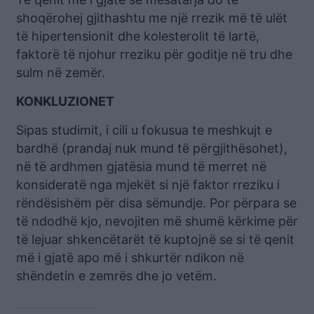
shoqërohej gjithashtu me një rrezik më të ulët
të hipertensionit dhe kolesterolit të lartë,
faktorë të njohur rreziku për goditje në tru dhe
sulm në zemër.
KONKLUZIONET
Sipas studimit, i cili u fokusua te meshkujt e
bardhë (prandaj nuk mund të përgjithësohet),
në të ardhmen gjatësia mund të merret në
konsideratë nga mjekët si një faktor rreziku i
rëndësishëm për disa sëmundje. Por përpara se
të ndodhë kjo, nevojiten më shumë kërkime për
të lejuar shkencëtarët të kuptojnë se si të qenit
më i gjatë apo më i shkurtër ndikon në
shëndetin e zemrës dhe jo vetëm.