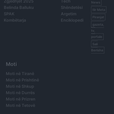
Zgjedhjet 2025
Tech
News
Belinda Balluku
Shëndetësi
Ilir Meta
SPAK
Argetim
Piranjat
Kombëtarja
Enciklopedi
gazeta,
tv,
portale
Sali
Berisha
Moti
Moti në Tiranë
Moti në Prishtinë
Moti në Shkup
Moti në Durrës
Moti në Prizren
Moti në Tetovë