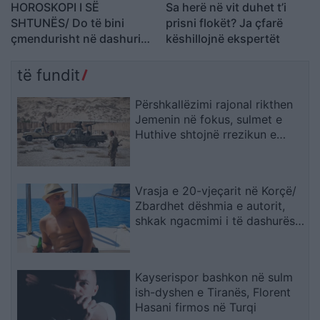
HOROSKOPI I SË
Sa herë në vit duhet t’i
SHTUNËS/ Do të bini
prisni flokët? Ja çfarë
çmendurisht në dashuri
këshillojnë ekspertët
me dikë që nuk e keni
simpatizuar kurrë
të fundit
Përshkallëzimi rajonal rikthen
Jemenin në fokus, sulmet e
Huthive shtojnë rrezikun e
zgjerimit të luftës
Vrasja e 20-vjeçarit në Korçë/
Zbardhet dëshmia e autorit,
shkak ngacmimi i të dashurës
nga viktima
Kayserispor bashkon në sulm
ish-dyshen e Tiranës, Florent
Hasani firmos në Turqi