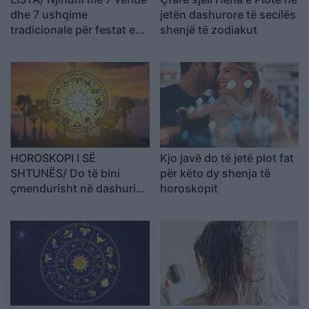
dhe 7 ushqime
jetën dashurore të secilës
tradicionale për festat e
shenjë të zodiakut
fund vitit
HOROSKOPI I SË
Kjo javë do të jetë plot fat
SHTUNËS/ Do të bini
për këto dy shenja të
çmendurisht në dashuri
horoskopit
me dikë që nuk e keni
simpatizuar kurrë