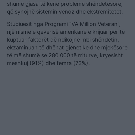
shumë gjasa të kenë probleme shëndetësore,
që synojnë sistemin venoz dhe ekstremitetet.
Studiuesit nga Programi “VA Million Veteran”,
një nismë e qeverisë amerikane e krijuar për të
kuptuar faktorët që ndikojnë mbi shëndetin,
ekzaminuan të dhënat gjenetike dhe mjekësore
të më shumë se 280.000 të rriturve, kryesisht
meshkuj (91%) dhe femra (73%).