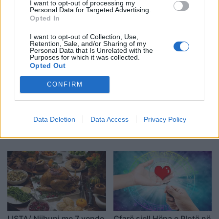
I want to opt-out of processing my
Personal Data for Targeted Advertising.
Opted In
I want to opt-out of Collection, Use,
Retention, Sale, and/or Sharing of my
Personal Data that Is Unrelated with the
Purposes for which it was collected.
Opted Out
CONFIRM
FOTO/ Gjesti përqafime të
Disa fakte që nuk i dini
ngrohta me ish-banoren e
mbi bakllavanë
Data Deletion
Data Access
Privacy Policy
Big Brother Vip
LISTA/ Njihuni me 7 vende
Çfarë sjell Hëna e Plotë në