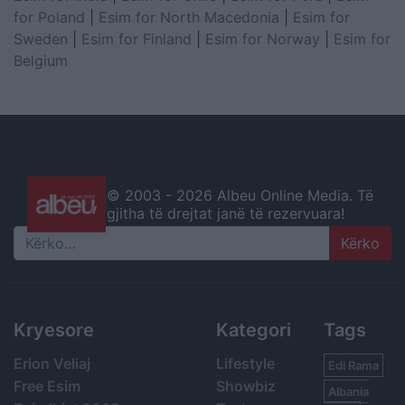
for Poland
|
Esim for North Macedonia
|
Esim for
Sweden
|
Esim for Finland
|
Esim for Norway
|
Esim for
Belgium
© 2003 -
2026 Albeu Online Media. Të
gjitha të drejtat janë të rezervuara!
Search
Kryesore
Kategori
Tags
Erion Veliaj
Lifestyle
Edi Rama
Free Esim
Showbiz
Albania