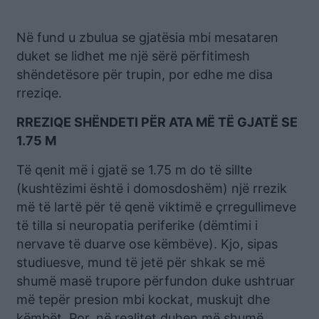
Në fund u zbulua se gjatësia mbi mesataren
duket se lidhet me një sërë përfitimesh
shëndetësore për trupin, por edhe me disa
rreziqe.
RREZIQE SHËNDETI PËR ATA MË TË GJATË SE
1.75 M
Të qenit më i gjatë se 1.75 m do të sillte
(kushtëzimi është i domosdoshëm) një rrezik
më të lartë për të qenë viktimë e çrregullimeve
të tilla si neuropatia periferike (dëmtimi i
nervave të duarve ose këmbëve). Kjo, sipas
studiuesve, mund të jetë për shkak se më
shumë masë trupore përfundon duke ushtruar
më tepër presion mbi kockat, muskujt dhe
këmbët. Por, në realitet duhen më shumë