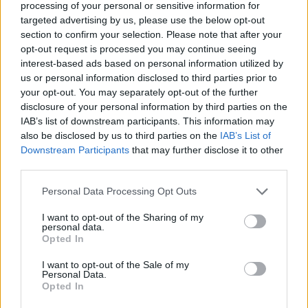
processing of your personal or sensitive information for
targeted advertising by us, please use the below opt-out
section to confirm your selection. Please note that after your
opt-out request is processed you may continue seeing
interest-based ads based on personal information utilized by
us or personal information disclosed to third parties prior to
your opt-out. You may separately opt-out of the further
disclosure of your personal information by third parties on the
IAB’s list of downstream participants. This information may
also be disclosed by us to third parties on the
IAB’s List of
Downstream Participants
that may further disclose it to other
third parties.
Personal Data Processing Opt Outs
Shtuar
më
25.06.2022 10:42
I want to opt-out of the Sharing of my
Tags:
,
Meshkujt më të gjatë se 1.75
meshkutj e
personal data.
Opted In
,
,
gjate shendeti
rreziku
rreziku per
shendetin
I want to opt-out of the Sale of my
Personal Data.
Opted In