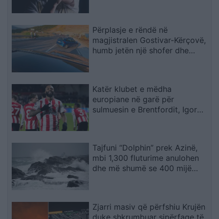
Përplasje e rëndë në
magjistralen Gostivar-Kërçovë,
humb jetën një shofer dhe
plagoset rëndë një tjetër
Katër klubet e mëdha
europiane në garë për
sulmuesin e Brentfordit, Igor
Thiago
Tajfuni “Dolphin” prek Azinë,
mbi 1,300 fluturime anulohen
dhe më shumë se 400 mijë
banorë evakuohen
Zjarri masiv që përfshiu Krujën
duke shkrumbuar sipërfaqe të