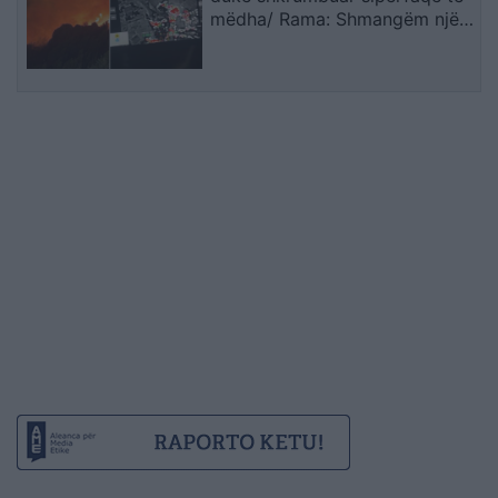
mëdha/ Rama: Shmangëm një
bilanc tragjik