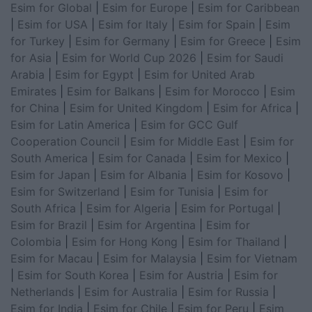
Esim for Global
|
Esim for Europe
|
Esim for Caribbean
|
Esim for USA
|
Esim for Italy
|
Esim for Spain
|
Esim
for Turkey
|
Esim for Germany
|
Esim for Greece
|
Esim
for Asia
|
Esim for World Cup 2026
|
Esim for Saudi
Arabia
|
Esim for Egypt
|
Esim for United Arab
Emirates
|
Esim for Balkans
|
Esim for Morocco
|
Esim
for China
|
Esim for United Kingdom
|
Esim for Africa
|
Esim for Latin America
|
Esim for GCC Gulf
Cooperation Council
|
Esim for Middle East
|
Esim for
South America
|
Esim for Canada
|
Esim for Mexico
|
Esim for Japan
|
Esim for Albania
|
Esim for Kosovo
|
Esim for Switzerland
|
Esim for Tunisia
|
Esim for
South Africa
|
Esim for Algeria
|
Esim for Portugal
|
Esim for Brazil
|
Esim for Argentina
|
Esim for
Colombia
|
Esim for Hong Kong
|
Esim for Thailand
|
Esim for Macau
|
Esim for Malaysia
|
Esim for Vietnam
|
Esim for South Korea
|
Esim for Austria
|
Esim for
Netherlands
|
Esim for Australia
|
Esim for Russia
|
Esim for India
|
Esim for Chile
|
Esim for Peru
|
Esim