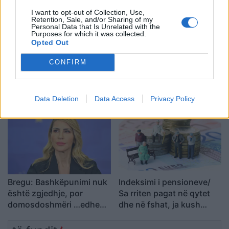
I want to opt-out of Collection, Use,
Retention, Sale, and/or Sharing of my
Personal Data that Is Unrelated with the
Purposes for which it was collected.
Opted Out
CONFIRM
“U ula në krevat dhe po
U akuzua për vdekjen e
qaja”/ Fatma Haxhialiu
yllit të “Friends”, mjeku
ndan momentin sfidues të
pranon fajin
shtatzënisë
Data Deletion
Data Access
Privacy Policy
Bregu: Bashkëpunimi nuk
Indeksimi i pensioneve/
është zgjedhje, por
Sa rriten pagat në qytet
domosdoshmëri …edhe
dhe në fshat, ja kush
për brezat e ardhshëm!
përfiton