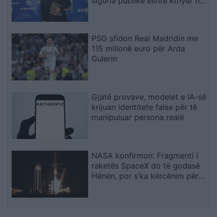
siguria publike është kthyer në
pasiguri kronike dhe thirrja
“Jepe dorëheqjen” merr tjetër
peshë
PSG sfidon Real Madridin me
115 milionë euro për Arda
Gulerin
Gjatë provave, modelet e IA-së
krijuan identitete false për të
manipuluar persona realë
NASA konfirmon: Fragmenti i
raketës SpaceX do të godasë
Hënën, por s’ka kërcënim për
Tokën