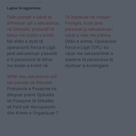
Lajme të ngjashme:
Dalin pamjet e luksit të
Të implikuar në vrasjen
shfrenuar që u sekuestrua
Prengës, kush janë
në Shkodër, pronarët të
personat ju sekuestruan
lidhur me botën e krimit
tokat e vilat me pishina
Në ditën e dytë të
Ditën e sotme, Operacioni
operacionit Forca e Ligjit
Forca e Ligjit (OFL) ka
janë sekuestruar pasuritë
vijuar me sekuestrimet e
e 6 personave të lidhur
aseteve të personave të
me botën e krimit në
dyshuar si kontingjent
Shkodër. Së fundmi këta
kriminal në qytetin e
SPAK heq sekuestron për
persona janë përfshirë në
Shkodrës. Sipas burimeve
një banesë në Shkodër
ngjarjen kriminale të
personave që u janë
Prokuroria e Posaçme ka
ndodhur më 17 janar, në
sekuestruar pasuritë janë:
dërguar pranë Gjykatës
Kamëz, ku u mor peng
Aldo Manishta; Ardian
së Posaçme të Shkallës
dhe u torturua deri në
Doçi; Artan Doçi; Gentian
së Parë për Korrupsionin
vdekje 49-vjeçari…
Finiqi dhe Martin Bleta.
dhe Krimin e Organizuar 7
Këto persona dyshohen
akte për miratim që kanë
se janë…
të bëjnë me një numër të
konsiderueshëm pasurish