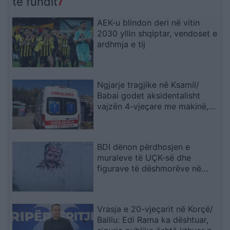
të fundit
AEK-u blindon deri në vitin
2030 yllin shqiptar, vendoset e
ardhmja e tij
Ngjarje tragjike në Ksamil/
Babai godet aksidentalisht
vajzën 4-vjeçare me makinë,
fëmija humb jetën
BDI dënon përdhosjen e
muraleve të UÇK-së dhe
figurave të dëshmorëve në
Çair
Vrasja e 20-vjeçarit në Korçë/
Balliu: Edi Rama ka dështuar,