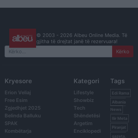
© 2003 -
2026 Albeu Online Media. Të
gjitha të drejtat janë të rezervuara!
Search
Kryesore
Kategori
Tags
Erion Veliaj
Lifestyle
Edi Rama
Free Esim
Showbiz
Albania
Zgjedhjet 2025
Tech
News
Belinda Balluku
Shëndetësi
Ilir Meta
SPAK
Argetim
Piranjat
Kombëtarja
Enciklopedi
gazeta,