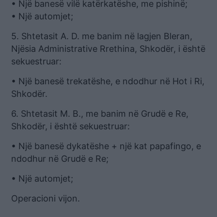
• Një banesë vilë katërkatëshe, me pishinë;
• Një automjet;
5. Shtetasit A. D. me banim në lagjen Bleran,
Njësia Administrative Rrethina, Shkodër, i është
sekuestruar:
• Një banesë trekatëshe, e ndodhur në Hot i Ri,
Shkodër.
6. Shtetasit M. B., me banim në Grudë e Re,
Shkodër, i është sekuestruar:
• Një banesë dykatëshe + një kat papafingo, e
ndodhur në Grudë e Re;
• Një automjet;
Operacioni vijon.