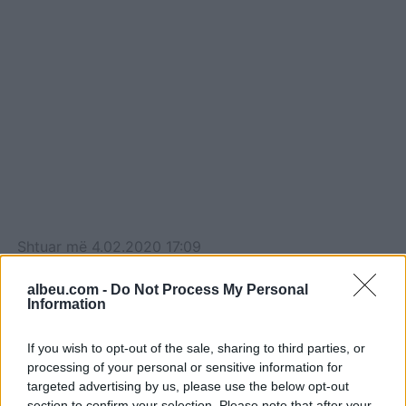
të vëna nën sekuestro.
Ndërkohë për njërën prej
tyre, një banese të
sekuestruar me urdhër të
Drejtorit…
Shtuar
më
4.02.2020 17:09
albeu.com -
Do Not Process My Personal
Information
If you wish to opt-out of the sale, sharing to third parties, or
processing of your personal or sensitive information for
targeted advertising by us, please use the below opt-out
section to confirm your selection. Please note that after your