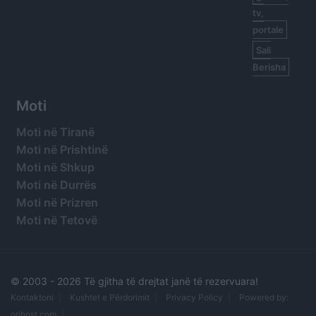
tv,
portale
Sali
Berisha
Moti
Moti në Tiranë
Moti në Prishtinë
Moti në Shkup
Moti në Durrës
Moti në Prizren
Moti në Tetovë
© 2003 -
2026 Të gjitha të drejtat janë të rezervuara!
Kontaktoni
Kushtet e Përdorimit
Privacy Policy
Powered by:
orihost.com