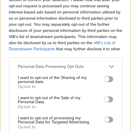
opt-out request is processed you may continue seeing
interest-based ads based on personal information utilized by
us or personal information disclosed to third parties prior to
your opt-out. You may separately opt-out of the further
disclosure of your personal information by third parties on the
E rëndë/ Skiatorja ndërron
Rrëfim tronditës nga
IAB’s list of downstream participants. This information may
jetë në moshën 19-vjeçare
Einxhel Shkira: Në
also be disclosed by us to third parties on the
IAB’s List of
moshën 15-vjeçare jam…
Downstream Participants
that may further disclose it to other
third parties.
Personal Data Processing Opt Outs
I want to opt-out of the Sharing of my
personal data.
Opted In
I want to opt-out of the Sale of my
FOTO/ Chiara Ferragni më
Humbi në pyllin e
Personal Data.
Opted In
e dashuruar se kurrë,
Llogarasë, gjendet pas
kush është CEO që i
disa orësh turisti francez
I want to opt-out of processing my
rrëmbeu zemrën pas
Personal Data for Targeted Advertising.
ndarjes
Opted In