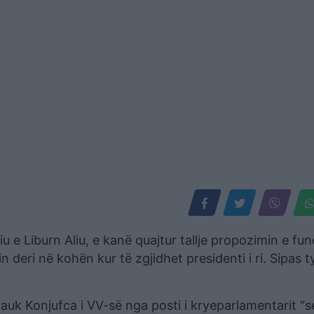
e Liburn Aliu, e kanë quajtur tallje propozimin e fund
deri në kohën kur të zgjidhet presidenti i ri. Sipas t
uk Konjufca i VV-së nga posti i kryeparlamentarit “s