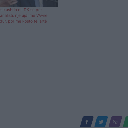
LDK-së është thënë qartë është t
qartë gjatë ditëve që shkuan ësht
s kushtin e LDK-së për
konfirmuar dhe…
analisti: një ujdi me VV-në
ur, por me kosto të lartë