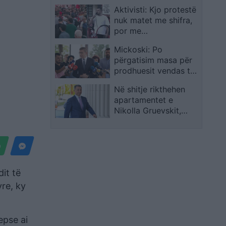
Fuente e nis pa Pedrin
përbashkët
Aktivisti: Kjo protestë
nuk matet me shifra,
por me
qëndrueshmëri!
Mickoski: Po
Rezistenca jonë po e
përgatisim masa për
lodh përditë pushtetin
prodhuesit vendas të
dhe po i afrohet
qumështit dhe rregulla
fundit! Një qeveri e
Në shitje rikthehen
më të forta për
korruptuar nuk na jep
apartamentet e
importin
dot leksione morali!
Nikolla Gruevskit,
vlera mesatare për
metër katror kalon
3.400 euro
it të
yre, ky
epse ai