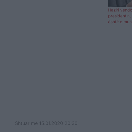
e parë të kësaj legjislature në opozitë,
Vetëvendosje e LDK, dikur partnere në
Haziri vendo
Qeveri, janë përplasur në…
presidentin, 
është e mund
Shtuar
më
15.01.2020 20:30