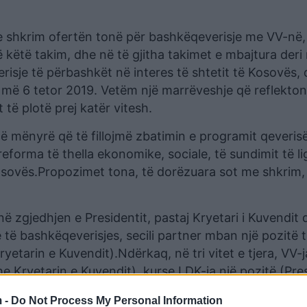
me shkrim ofertën tonë për bashkëqeverisje me VV-në,
 këtë takim, dhe në të gjitha takimet e mbajtura deri
risje të përbashkët në interes të shtetit të Kosovës,
r më 6 tetor 2019. Vetëm një marrëveshje që reflekton
 të plotë prej katër vitesh.
ë mënyrë që të fillojmë zbatimin e programit qeverisë
orma të thella ekonomike, sociale, të sundimit të lig
Kosovës.Propozimet tona, të dorëzuara sot me shkrim, 
ë zgjedhjen e Presidentit, pastaj Kryetari i Kuvendit d
 të bashkëqeverisjes, secili partner mban një pozitë t
ryetarin e Kuvendit).Ndërkaq, në tri vitet e tjera, VV
he Kryetarin e Kuvendit), kurse LDK-ja një pozitë (Pre
etutës).
 -
Do Not Process My Personal Information