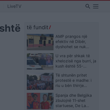
search
LiveTV
është
të fundit
AMP prangos një
efektiv në Dibër,
dyshohet se nuk
reagoi pas largimit të
U vra për shkak të
një personi nga
xhelozisë nga burri, ja
“arresti shtëpiak”
kush është 55-
vjeçarja që u qëllua
Të shtunën pritet
për vdekje në portën
protestë e madhe: i
e banesës së saj në
riu u bën thirrje
Shkodër
qytetarëve dhe
Spanja dhe Belgjika
diasporës, duke
zbulojnë 11-shet
theksuar dorëheqjen e
startuese, De La
Ramës si pikën e