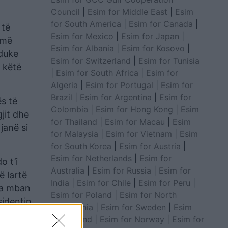
Council
|
Esim for Middle East
|
Esim
for South America
|
Esim for Canada
|
 të
Esim for Mexico
|
Esim for Japan
|
 më
Esim for Albania
|
Esim for Kosovo
|
 duke
Esim for Switzerland
|
Esim for Tunisia
 këtë
|
Esim for South Africa
|
Esim for
Algeria
|
Esim for Portugal
|
Esim for
Brazil
|
Esim for Argentina
|
Esim for
s të
Colombia
|
Esim for Hong Kong
|
Esim
jit dhe
for Thailand
|
Esim for Macau
|
Esim
janë si
for Malaysia
|
Esim for Vietnam
|
Esim
for South Korea
|
Esim for Austria
|
Esim for Netherlands
|
Esim for
o t’i
Australia
|
Esim for Russia
|
Esim for
ë lartë
India
|
Esim for Chile
|
Esim for Peru
|
-ja mban
Esim for Poland
|
Esim for North
sidentin,
Macedonia
|
Esim for Sweden
|
Esim
for Finland
|
Esim for Norway
|
Esim for