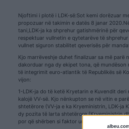
Njoftimi i plotë i LDK-së:Sot kemi dorëzuar 
propozuar në takimin e datës 8 janar 2020.Në
tani,LDK-ja ka shprehur gatishmërinë për qeve
respektuar vullnetin e qytetarëve të shprehu
vullnet siguron stabilitet qeverisës për mandat
Kjo marrëveshje duhet finalizuar sa më parë n
dakorduar nga dy ekipet tona, që mundëson ref
të integrimit euro-atlantik të Republikës së 
vijon:
1-LDK-ja do të ketë Kryetarin e Kuvendit deri n
kalojë VV-së. Kjo nënkupton se në vitin e parë
shtetërore (VV-ja e ka Kryeministrin, LDK-ja K
dy pozita të larta shtetërore (Kryeministrin d
por që shërben si faktor unifikues sipas kusht
albeu.com