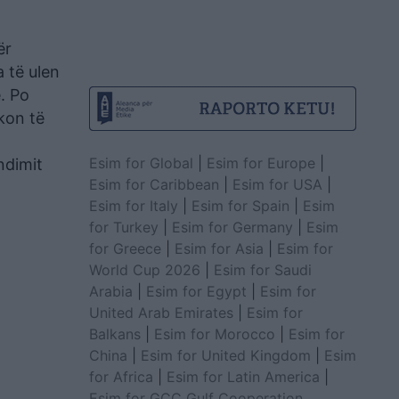
ër
 të ulen
. Po
kon të
Esim for Global
|
Esim for Europe
|
ndimit
Esim for Caribbean
|
Esim for USA
|
Esim for Italy
|
Esim for Spain
|
Esim
for Turkey
|
Esim for Germany
|
Esim
for Greece
|
Esim for Asia
|
Esim for
World Cup 2026
|
Esim for Saudi
Arabia
|
Esim for Egypt
|
Esim for
United Arab Emirates
|
Esim for
Balkans
|
Esim for Morocco
|
Esim for
China
|
Esim for United Kingdom
|
Esim
for Africa
|
Esim for Latin America
|
Esim for GCC Gulf Cooperation