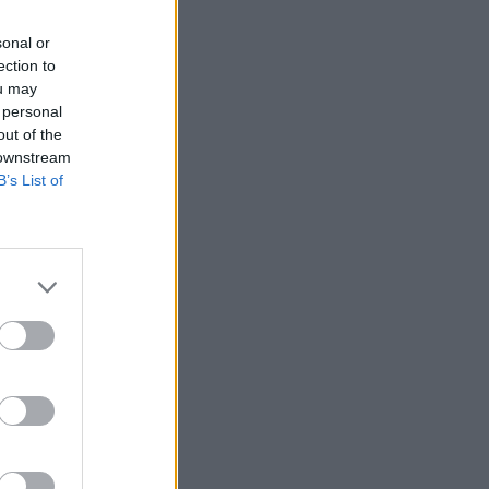
Belgium
sonal or
ection to
ou may
 personal
out of the
 downstream
B’s List of
dhe
dshme,
eteve jo
përkrahin