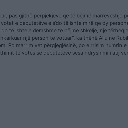
ar, pas gjithë përpjekjeve që të bëjmë marrëveshje p
 votat e deputetëve e s’do të ishte mirë që dy persona
 do të ishte e dëmshme të bëjmë shkelje, një tërheqje
shkarkuar një person të votuar”, ka thënë Aliu në Rubi
. Po marrim vet përgjegjësinë, po e rrisim numrin e
thimit të votës së deputetëve sesa ndryshimi i atij ve