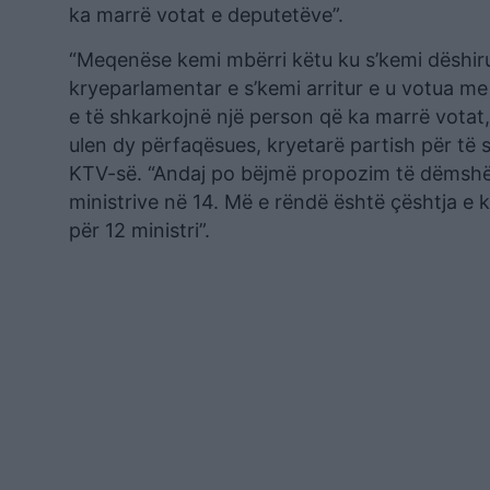
ka marrë votat e deputetëve”.
“Meqenëse kemi mbërri këtu ku s’kemi dëshiru
kryeparlamentar e s’kemi arritur e u votua me
e të shkarkojnë një person që ka marrë votat,
ulen dy përfaqësues, kryetarë partish për të 
KTV-së. “Andaj po bëjmë propozim të dëmshëm
ministrive në 14. Më e rëndë është çështja e k
për 12 ministri”.