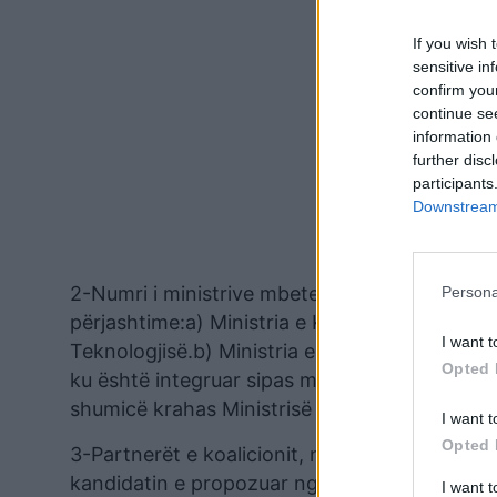
If you wish 
sensitive in
confirm you
continue se
information 
further disc
participants
Downstream 
2-Numri i ministrive mbetet 12 dhe struktura
Persona
përjashtime:a) Ministria e Kulturës, Rinisë dh
I want t
Teknologjisë.b) Ministria e Administrimit të 
Opted 
ku është integruar sipas marrëveshjes së arr
shumicë krahas Ministrisë për Komunitete dh
I want t
Opted 
3-Partnerët e koalicionit, në përputhje me dis
kandidatin e propozuar nga LDK-ja.
I want 