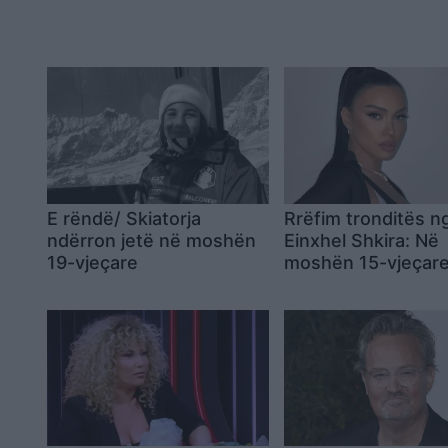
E rëndë/ Skiatorja
Rrëfim tronditës n
ndërron jetë në moshën
Einxhel Shkira: Në
19-vjeçare
moshën 15-vjeçar