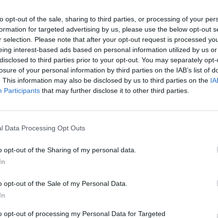
to opt-out of the sale, sharing to third parties, or processing of your per
formation for targeted advertising by us, please use the below opt-out s
r selection. Please note that after your opt-out request is processed y
eing interest-based ads based on personal information utilized by us or
disclosed to third parties prior to your opt-out. You may separately opt-
losure of your personal information by third parties on the IAB’s list of
. This information may also be disclosed by us to third parties on the
IA
Participants
that may further disclose it to other third parties.
 e tyre mbetet siç është dakorduar më herët, me këto
l Data Processing Opt Outs
e Sportit i bashkohet Ministrisë së Arsimit, Shkencës 
o opt-out of the Sharing of my personal data.
Pushtetit Lokal ndahet nga Ministria e Punëve të Bren
In
itur në takimet e mëparshme, dhe mbetet për komunit
e Kthim.
o opt-out of the Sale of my Personal Data.
In
pozitat kushtetuese, për Presidentit të vendit do të 
to opt-out of processing my Personal Data for Targeted