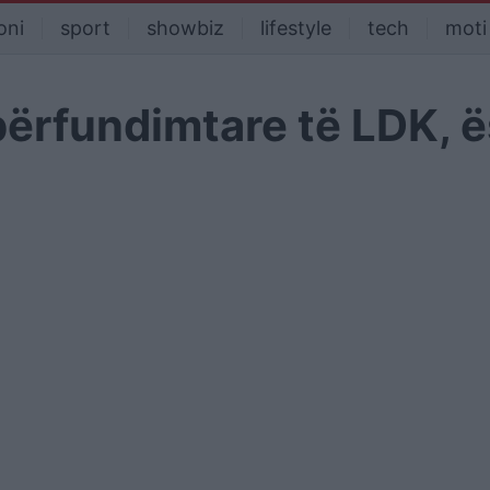
oni
sport
showbiz
lifestyle
tech
moti
përfundimtare të LDK, 