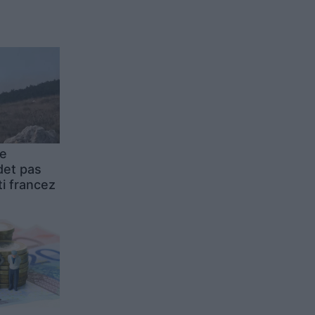
 e
det pas
ti francez