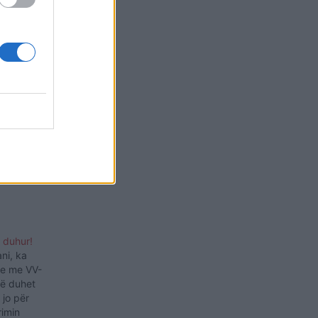
 të ketë
tri.b.
vendit,
 ketë
 duhur!
ni, ka
je me VV-
vë duhet
 jo për
rimin