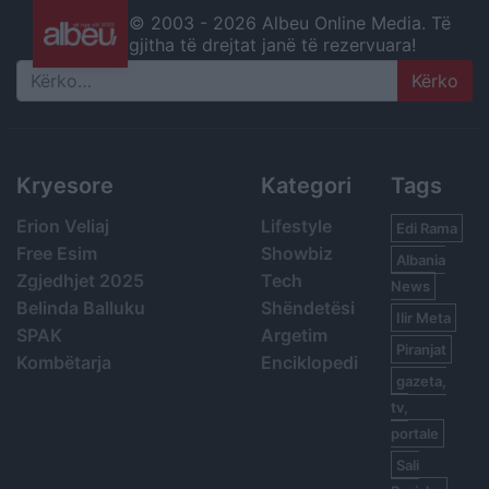
© 2003 -
2026 Albeu Online Media. Të
gjitha të drejtat janë të rezervuara!
Search
Kryesore
Kategori
Tags
Erion Veliaj
Lifestyle
Edi Rama
Free Esim
Showbiz
Albania
Zgjedhjet 2025
Tech
News
Belinda Balluku
Shëndetësi
Ilir Meta
SPAK
Argetim
Piranjat
Kombëtarja
Enciklopedi
gazeta,
tv,
portale
Sali