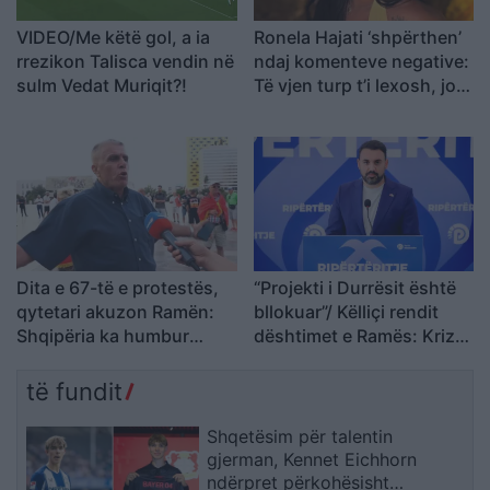
VIDEO/Me këtë gol, a ia
Ronela Hajati ‘shpërthen’
rrezikon Talisca vendin në
ndaj komenteve negative:
sulm Vedat Muriqit?!
Të vjen turp t’i lexosh, jo
më t’i shkruash
Dita e 67-të e protestës,
“Projekti i Durrësit është
qytetari akuzon Ramën:
bllokuar”/ Këlliçi rendit
Shqipëria ka humbur
dështimet e Ramës: Kriza
drejtimin
po prek investimet,
Aeroportin e Vlorës do ta
të fundit
paguajnë taksapaguesit
Shqetësim për talentin
gjerman, Kennet Eichhorn
ndërpret përkohësisht