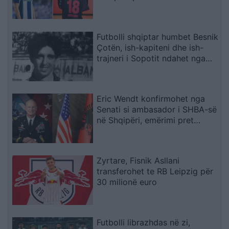
karrierën për arsye
shëndetësore
Futbolli shqiptar humbet Besnik
Çotën, ish-kapiteni dhe ish-
trajneri i Sopotit ndahet nga
jeta në moshën 56-vjeçare
Eric Wendt konfirmohet nga
Senati si ambasador i SHBA-së
në Shqipëri, emërimi pret
firmën e Trump
Zyrtare, Fisnik Asllani
transferohet te RB Leipzig për
30 milionë euro
Futbolli librazhdas në zi,