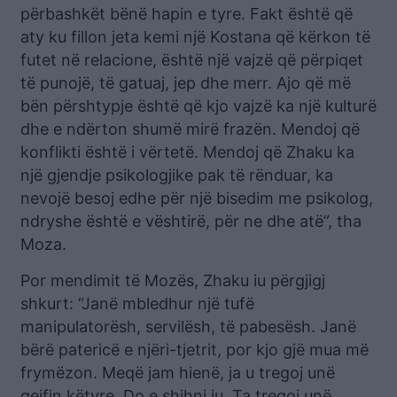
përbashkët bënë hapin e tyre. Fakt është që
aty ku fillon jeta kemi një Kostana që kërkon të
futet në relacione, është një vajzë që përpiqet
të punojë, të gatuaj, jep dhe merr. Ajo që më
bën përshtypje është që kjo vajzë ka një kulturë
dhe e ndërton shumë mirë frazën. Mendoj që
konflikti është i vërtetë. Mendoj që Zhaku ka
një gjendje psikologjike pak të rënduar, ka
nevojë besoj edhe për një bisedim me psikolog,
ndryshe është e vështirë, për ne dhe atë”, tha
Moza.
Por mendimit të Mozës, Zhaku iu përgjigj
shkurt: “Janë mbledhur një tufë
manipulatorësh, servilësh, të pabesësh. Janë
bërë patericë e njëri-tjetrit, por kjo gjë mua më
frymëzon. Meqë jam hienë, ja u tregoj unë
qejfin këtyre. Do e shihni ju. Ta tregoj unë