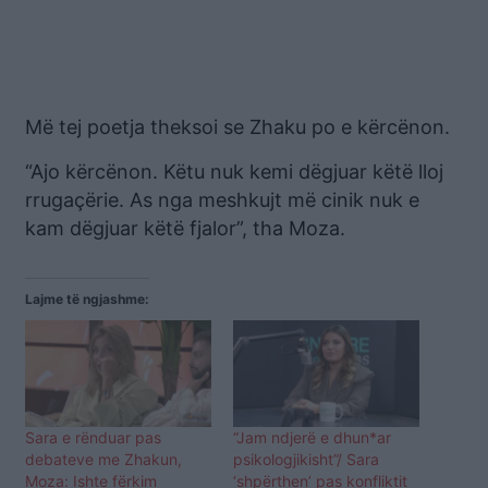
Më tej poetja theksoi se Zhaku po e kërcënon.
“Ajo kërcënon. Këtu nuk kemi dëgjuar këtë lloj
rrugaçërie. As nga meshkujt më cinik nuk e
kam dëgjuar këtë fjalor”, tha Moza.
Lajme të ngjashme:
Sara e rënduar pas
“Jam ndjerë e dhun*ar
debateve me Zhakun,
psikologjikisht”/ Sara
Moza: Ishte fërkim
‘shpërthen’ pas konfliktit