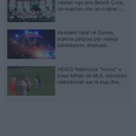
ndahet nga jeta Besnik Çota,
ish-kapiten dhe ish-trajner i
Sopotit
Aksident fatal në Durrës,
makina përplas për vdekje
këmbësorin; drejtuesi
shoqërohet në polici
VIDEO/ Ndërhyrja “horror” e
Enea Mihajt në MLS, mbrojtësi
ndëshkohet me të kuq dhe
gjobë