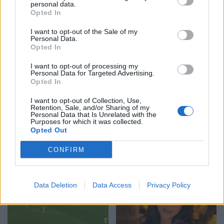
personal data.
Eric Wendt konfirmohet
Futbolli librazhdas në zi,
Opted In
nga Senati si ambasador i
ndahet nga jeta Besnik
I want to opt-out of the Sale of my
SHBA-së në Shqipëri,
Çota, ish-kapiten dhe ish-
Personal Data.
emërimi pret firmën e
trajner i Sopotit
Opted In
Trump
I want to opt-out of processing my
Personal Data for Targeted Advertising.
Opted In
I want to opt-out of Collection, Use,
Retention, Sale, and/or Sharing of my
Personal Data that Is Unrelated with the
Purposes for which it was collected.
Flakët përhapen me
Pedagogët në shërbim të
Opted Out
shpejtësi në Pocest të
regjimit! Apeli i aktivistes
Dibrës, disa banesa në
nga protesta: Të
CONFIRM
rrezik
bashkohemi për
Shqipërinë që meritojmë
Data Deletion
Data Access
Privacy Policy