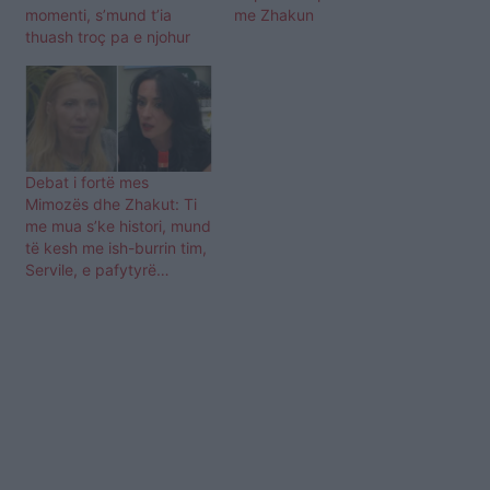
momenti, s’mund t’ia
me Zhakun
thuash troç pa e njohur
Debat i fortë mes
Mimozës dhe Zhakut: Ti
me mua s’ke histori, mund
të kesh me ish-burrin tim,
Servile, e pafytyrë…