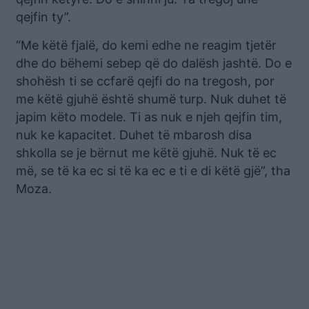
qejfin ty”.
“Me këtë fjalë, do kemi edhe ne reagim tjetër
dhe do bëhemi sebep që do dalësh jashtë. Do e
shohësh ti se ccfarë qejfi do na tregosh, por
me këtë gjuhë është shumë turp. Nuk duhet të
japim këto modele. Ti as nuk e njeh qejfin tim,
nuk ke kapacitet. Duhet të mbarosh disa
shkolla se je bërnut me këtë gjuhë. Nuk të ec
më, se të ka ec si të ka ec e ti e di këtë gjë”, tha
Moza.