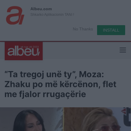
Albeu.com
Shkarko Aplikacionin TANI !
No Thanks
INSTALL
“Ta tregoj unë ty”, Moza:
Zhaku po më kërcënon, flet
me fjalor rrugaçërie