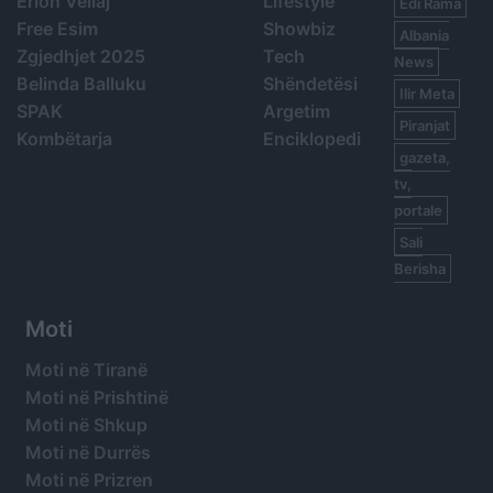
Erion Veliaj
Lifestyle
Edi Rama
Free Esim
Showbiz
Albania
Zgjedhjet 2025
Tech
News
Belinda Balluku
Shëndetësi
Ilir Meta
SPAK
Argetim
Piranjat
Kombëtarja
Enciklopedi
gazeta,
tv,
portale
Sali
Berisha
Moti
Moti në Tiranë
Moti në Prishtinë
Moti në Shkup
Moti në Durrës
Moti në Prizren