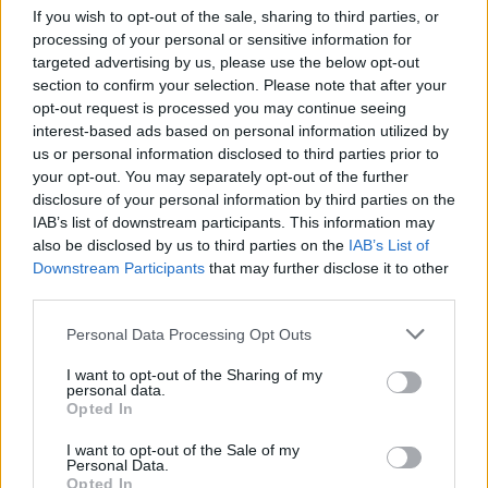
If you wish to opt-out of the sale, sharing to third parties, or
processing of your personal or sensitive information for
targeted advertising by us, please use the below opt-out
section to confirm your selection. Please note that after your
opt-out request is processed you may continue seeing
interest-based ads based on personal information utilized by
us or personal information disclosed to third parties prior to
your opt-out. You may separately opt-out of the further
disclosure of your personal information by third parties on the
IAB’s list of downstream participants. This information may
also be disclosed by us to third parties on the
IAB’s List of
Downstream Participants
that may further disclose it to other
Fluks pacientësh në
Ariana Grande sqaron
third parties.
Pediatrinë e Vlorës, 70-80
tërheqjen e përkohshme
Personal Data Processing Opt Outs
vizita dhe 35 shtrime çdo
nga jeta publike: Ishte një
ditë
zgjedhje e menduar prej
I want to opt-out of the Sharing of my
kohësh
personal data.
Opted In
I want to opt-out of the Sale of my
Personal Data.
Opted In