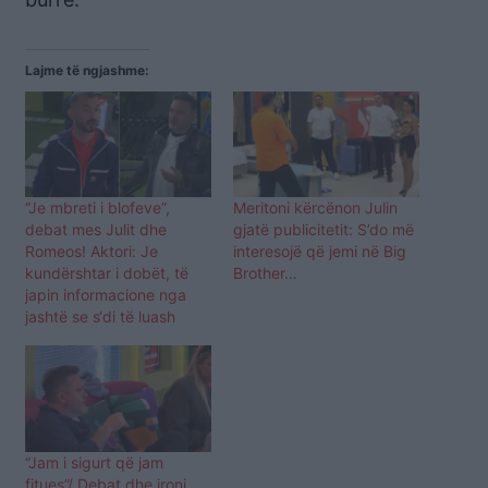
Lajme të ngjashme:
“Je mbreti i blofeve”,
Meritoni kërcënon Julin
debat mes Julit dhe
gjatë publicitetit: S’do më
Romeos! Aktori: Je
interesojë që jemi në Big
kundërshtar i dobët, të
Brother…
japin informacione nga
jashtë se s‘di të luash
“Jam i sigurt që jam
fitues”/ Debat dhe ironi