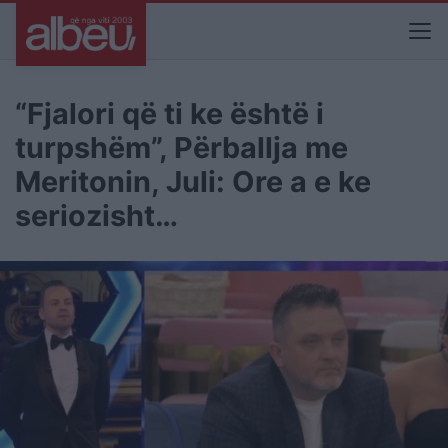
“Fjalori që ti ke është i
turpshëm”, Përballja me
Meritonin, Juli: Ore a e ke
seriozisht…