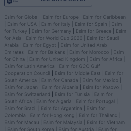
Esim for Global
|
Esim for Europe
|
Esim for Caribbean
|
Esim for USA
|
Esim for Italy
|
Esim for Spain
|
Esim
for Turkey
|
Esim for Germany
|
Esim for Greece
|
Esim
for Asia
|
Esim for World Cup 2026
|
Esim for Saudi
Arabia
|
Esim for Egypt
|
Esim for United Arab
Emirates
|
Esim for Balkans
|
Esim for Morocco
|
Esim
for China
|
Esim for United Kingdom
|
Esim for Africa
|
Esim for Latin America
|
Esim for GCC Gulf
Cooperation Council
|
Esim for Middle East
|
Esim for
South America
|
Esim for Canada
|
Esim for Mexico
|
Esim for Japan
|
Esim for Albania
|
Esim for Kosovo
|
Esim for Switzerland
|
Esim for Tunisia
|
Esim for
South Africa
|
Esim for Algeria
|
Esim for Portugal
|
Esim for Brazil
|
Esim for Argentina
|
Esim for
Colombia
|
Esim for Hong Kong
|
Esim for Thailand
|
Esim for Macau
|
Esim for Malaysia
|
Esim for Vietnam
|
Esim for South Korea
|
Esim for Austria
|
Esim for