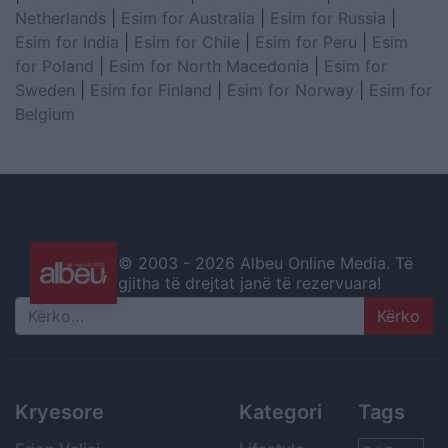
Netherlands
|
Esim for Australia
|
Esim for Russia
|
Esim for India
|
Esim for Chile
|
Esim for Peru
|
Esim
for Poland
|
Esim for North Macedonia
|
Esim for
Sweden
|
Esim for Finland
|
Esim for Norway
|
Esim for
Belgium
© 2003 -
2026 Albeu Online Media. Të
gjitha të drejtat janë të rezervuara!
Search
Kryesore
Kategori
Tags