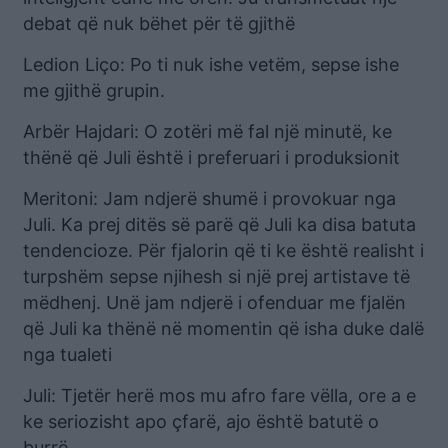
debat që nuk bëhet për të gjithë
Ledion Liço: Po ti nuk ishe vetëm, sepse ishe
me gjithë grupin.
Arbër Hajdari: O zotëri më fal një minutë, ke
thënë që Juli është i preferuari i produksionit
Meritoni: Jam ndjerë shumë i provokuar nga
Juli. Ka prej ditës së parë që Juli ka disa batuta
tendencioze. Për fjalorin që ti ke është realisht i
turpshëm sepse njihesh si një prej artistave të
mëdhenj. Unë jam ndjerë i ofenduar me fjalën
që Juli ka thënë në momentin që isha duke dalë
nga tualeti
Juli: Tjetër herë mos mu afro fare vëlla, ore a e
ke seriozisht apo çfarë, ajo është batutë o
burrë.