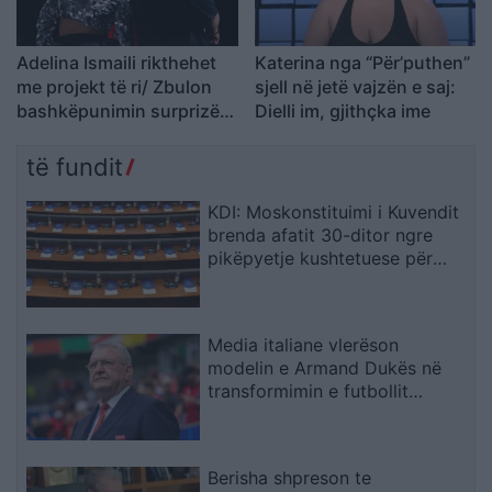
Adelina Ismaili rikthehet
Katerina nga “Për’puthen”
me projekt të ri/ Zbulon
sjell në jetë vajzën e saj:
bashkëpunimin surprizë
Dielli im, gjithçka ime
me Gimbo-n
të fundit
KDI: Moskonstituimi i Kuvendit
brenda afatit 30-ditor ngre
pikëpyetje kushtetuese për
hapat e ardhshëm
Media italiane vlerëson
modelin e Armand Dukës në
transformimin e futbollit
shqiptar
Berisha shpreson te