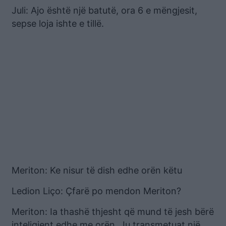
Juli: Ajo është një batutë, ora 6 e mëngjesit,
sepse loja ishte e tillë.
Meriton: Ke nisur të dish edhe orën këtu
Ledion Liço: Çfarë po mendon Meriton?
Meriton: Ia thashë thjesht që mund të jesh bërë
inteligjent edhe me orën. Ju transmetuat një