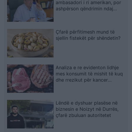
ambasadori i ri amerikan, por
ashpërson qëndrimin ndaj
SPAK-ut dhe reformës
territoriale
Çfarë përfitimesh mund të
sjellin fistekët për shëndetin?
Analiza e re evidenton lidhje
mes konsumit të mishit të kuq
dhe rrezikut për kancer
pankreatik
Lëndë e dyshuar plasëse në
biznesin e Noizyt në Durrës,
çfarë zbuluan autoritetet