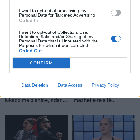
I want to opt-out of processing my
Verë dhe Portokalle”
Foto/ Selin Bollati dhe
Personal Data for Targeted Advertising.
Opted In
debuton në Peqin mes
Kristi Lamaj nuk ndiqen
qindra spektatorësh,
më në Instagram, dyshime
I want to opt-out of Collection, Use,
ndalesa e radhës në
për krisje mes dy ish-
Retention, Sale, and/or Sharing of my
Personal Data that Is Unrelated with the
Kavajë
banorëve të Big Brother
Purposes for which it was collected.
VIP 5
Opted Out
CONFIRM
Data Deletion
Data Access
Privacy Policy
Loredana Brati shfaqet
Foto/ Sydney Sweeney
elegante në një ambient
tërheq vëmendjen me
luksoz me pishinë, ndan
imazhet e reja të
momente relaksi me
koleksionit të saj
ndjekësit