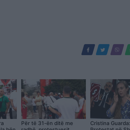
ra
Për të 31-ën ditë me
Cristina Guarda
la bën
radhë, protestuesit
Protestat në Shq