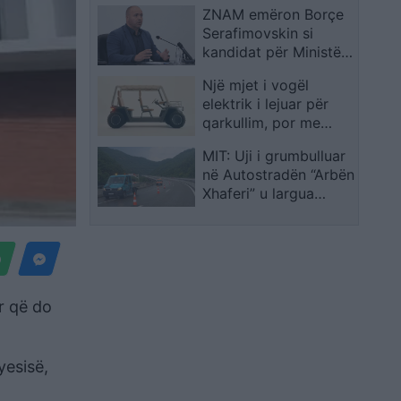
ZNAM emëron Borçe
kërkojnë largimin e
Serafimovskin si
Ramës
kandidat për Ministër
të Bujqësisë, njofton
Një mjet i vogël
Dimitrievski
elektrik i lejuar për
qarkullim, por me
çmim më të lartë se
MIT: Uji i grumbulluar
një Corolla
në Autostradën “Arbën
Xhaferi” u largua
menjëherë pas
ndërhyrjes në terren
r që do
yesisë,