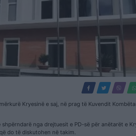
 mërkurë Kryesinë e saj, në prag të Kuvendit Kombëta
ë shpërndarë nga drejtuesit e PD-së për anëtarët e Kr
 që do të diskutohen në takim.