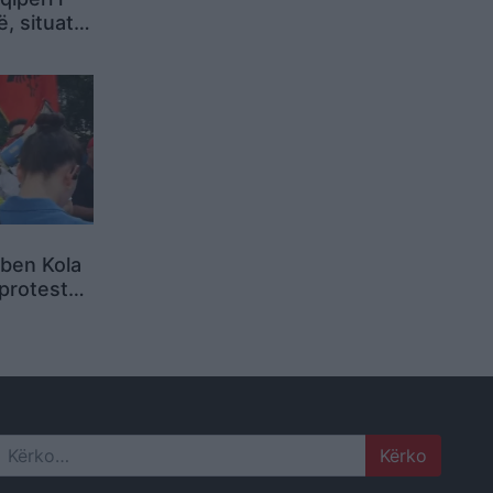
ë, situata
xohet
rtet
rben Kola
 protestës
hemi si
arshojmë
Search