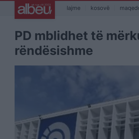
lajme
kosovë
maqed
PD mblidhet të mërk
rëndësishme