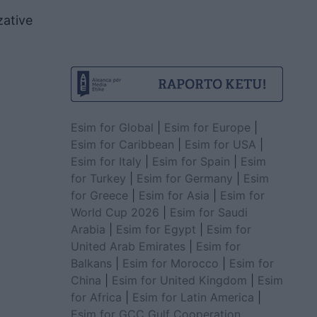
zative
Esim for Global
|
Esim for Europe
|
Esim for Caribbean
|
Esim for USA
|
Esim for Italy
|
Esim for Spain
|
Esim
for Turkey
|
Esim for Germany
|
Esim
for Greece
|
Esim for Asia
|
Esim for
World Cup 2026
|
Esim for Saudi
Arabia
|
Esim for Egypt
|
Esim for
United Arab Emirates
|
Esim for
Balkans
|
Esim for Morocco
|
Esim for
China
|
Esim for United Kingdom
|
Esim
for Africa
|
Esim for Latin America
|
Esim for GCC Gulf Cooperation