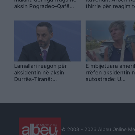
aksin Pogradec–Qafë
thirrje për reagim t
Thanë, shoferi
pavarur dhe paral
përfundon në spital
kundërpërgjigje nd
dhunës
Lamallari reagon për
E mbijetuara amer
aksidentin në aksin
rrëfen aksidentin 
Durrës-Tiranë:
autostradë: U
Ngushëllime familjes
përmbysëm në ve
Hasimi, shërim të shpejtë
pak çaste
të plagosurve
© 2003 -
2026 Albeu Online Medi