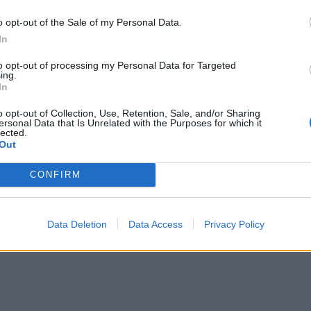
o opt-out of the Sale of my Personal Data.
In
to opt-out of processing my Personal Data for Targeted
ing.
In
o opt-out of Collection, Use, Retention, Sale, and/or Sharing
ersonal Data that Is Unrelated with the Purposes for which it
lected.
Out
vendime të rëndësishme”,
Lulzim Basha mbledh Kuvendin K
on mbledhjen e Kuvendit
të PD-së më 2 shtator, çfarë pritet
CONFIRM
ë PD
ndodhë
Data Deletion
Data Access
Privacy Policy