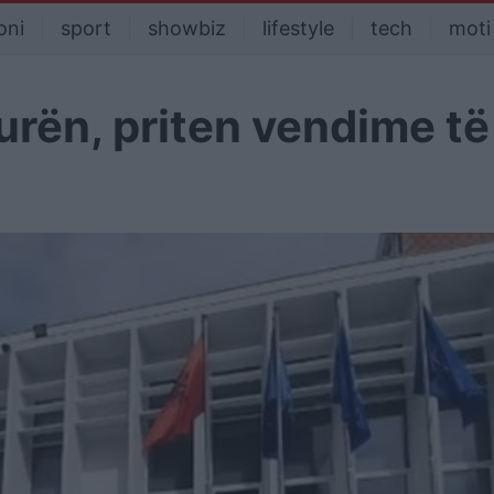
oni
sport
showbiz
lifestyle
tech
moti
urën, priten vendime të