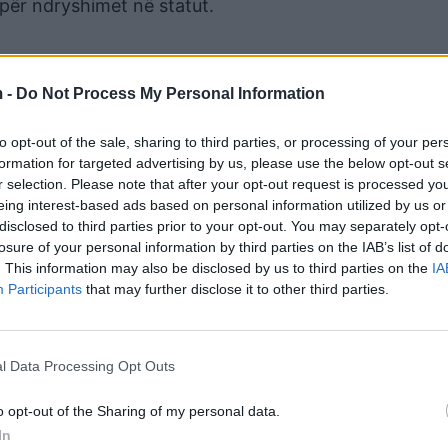
 për ndryshimet në statut.
 -
Do Not Process My Personal Information
to opt-out of the sale, sharing to third parties, or processing of your per
formation for targeted advertising by us, please use the below opt-out s
r selection. Please note that after your opt-out request is processed y
eing interest-based ads based on personal information utilized by us or
disclosed to third parties prior to your opt-out. You may separately opt-
losure of your personal information by third parties on the IAB’s list of
. This information may also be disclosed by us to third parties on the
IA
Participants
that may further disclose it to other third parties.
rtisë për listën e kandidatëve që do t’i propozohen Ku
ë PD-së.
dit Kombëtar të 30 majit 2026.
l Data Processing Opt Outs
o opt-out of the Sharing of my personal data.
In