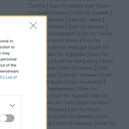
Council
|
Esim for Middle East
|
Esim
for South America
|
Esim for Canada
|
Esim for Mexico
|
Esim for Japan
|
Esim for Albania
|
Esim for Kosovo
|
Esim for Switzerland
|
Esim for Tunisia
|
Esim for South Africa
|
Esim for
sonal or
Algeria
|
Esim for Portugal
|
Esim for
ection to
ou may
Brazil
|
Esim for Argentina
|
Esim for
 personal
Colombia
|
Esim for Hong Kong
|
Esim
out of the
for Thailand
|
Esim for Macau
|
Esim
 downstream
for Malaysia
|
Esim for Vietnam
|
Esim
B’s List of
for South Korea
|
Esim for Austria
|
vendit
Esim for Netherlands
|
Esim for
Australia
|
Esim for Russia
|
Esim for
India
|
Esim for Chile
|
Esim for Peru
|
Esim for Poland
|
Esim for North
Macedonia
|
Esim for Sweden
|
Esim
for Finland
|
Esim for Norway
|
Esim for