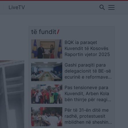
search
LiveTV
të fundit
BQK ia paraqet
Kuvendit të Kosovës
Raportin vjetor 2025
Gashi paraqiti para
delegacionit të BE-së
ecurinë e reformave
në sistemin
Pas tensioneve para
prokurorial në kuadër
Kuvendit, Arben Kola
të Planit të Rritjes
bën thirrje për reagim
të pavarur dhe
Për të 31-ën ditë me
paralajmëron
radhë, protestuesit
kundërpërgjigje ndaj
mblidhen në sheshin
dhunës
“Skënderbej” dhe