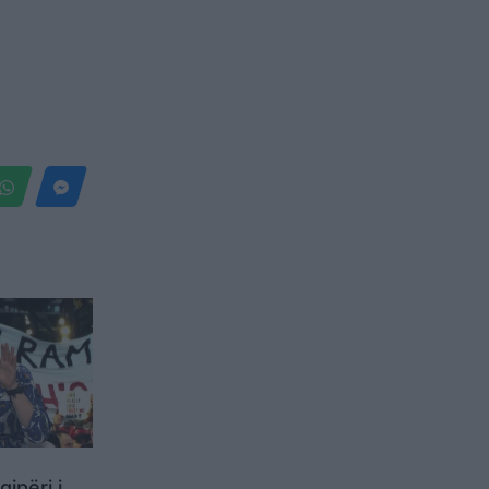
:
ipëri i