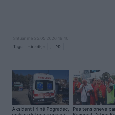
Shtuar
më
25.05.2026 19:40
Tags:
,
mbledhje
PD
Aksident i ri në Pogradec,
Pas tensioneve pa
makina del nga rruga në
Kuvendit, Arben Ko