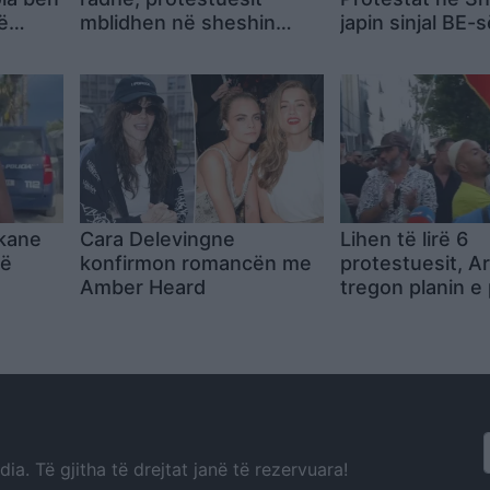
ë
mblidhen në sheshin
japin sinjal BE-s
ajmëron
“Skënderbej” dhe
nuk mund të le
aj
kërkojnë largimin e
vetëm nga rapo
Ramës
ikane
Cara Delevingne
Lihen të lirë 6
në
konfirmon romancën me
protestuesit, A
Amber Heard
tregon planin e
tëm
së 31-të: Mblid
çdo ditë dhe m
më tej
a. Të gjitha të drejtat janë të rezervuara!