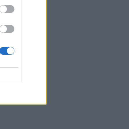
Belgium
ombëtar
 të