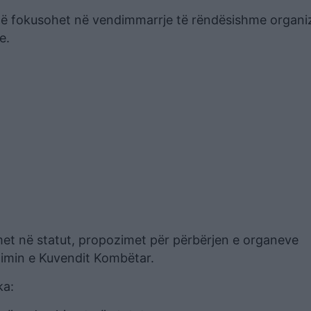
 të fokusohet në vendimmarrje të rëndësishme organi
e.
met në statut, propozimet për përbërjen e organeve
llimin e Kuvendit Kombëtar.
ka: