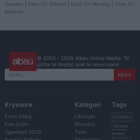
Sweden
|
Esim for Finland
|
Esim for Norway
|
Esim for
Belgium
© 2003 -
2026 Albeu Online Media. Të
gjitha të drejtat janë të rezervuara!
Search
Kryesore
Kategori
Tags
Erion Veliaj
Lifestyle
Edi Rama
Free Esim
Showbiz
Albania
Zgjedhjet 2025
Tech
News
Belinda Balluku
Shëndetësi