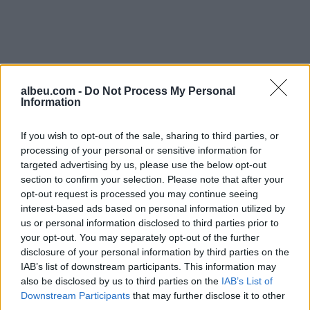
albeu.com -
Do Not Process My Personal
Information
If you wish to opt-out of the sale, sharing to third parties, or
processing of your personal or sensitive information for
targeted advertising by us, please use the below opt-out
section to confirm your selection. Please note that after your
opt-out request is processed you may continue seeing
interest-based ads based on personal information utilized by
Shtuar
më
17.11.2023 21:45
us or personal information disclosed to third parties prior to
your opt-out. You may separately opt-out of the further
Tags:
,
dëmtohet rëndë balerina
erisa dwts
disclosure of your personal information by third parties on the
IAB’s list of downstream participants. This information may
also be disclosed by us to third parties on the
IAB’s List of
Downstream Participants
that may further disclose it to other
third parties.