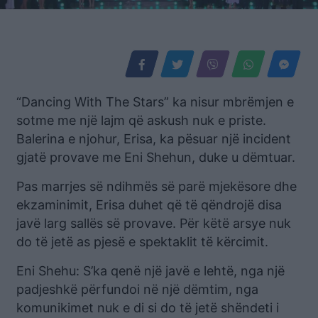
“Dancing With The Stars” ka nisur mbrëmjen e
sotme me një lajm që askush nuk e priste.
Balerina e njohur, Erisa, ka pësuar një incident
gjatë provave me Eni Shehun, duke u dëmtuar.
Pas marrjes së ndihmës së parë mjekësore dhe
ekzaminimit, Erisa duhet që të qëndrojë disa
javë larg sallës së provave. Për këtë arsye nuk
do të jetë as pjesë e spektaklit të kërcimit.
Eni Shehu: S’ka qenë një javë e lehtë, nga një
padjeshkë përfundoi në një dëmtim, nga
komunikimet nuk e di si do të jetë shëndeti i