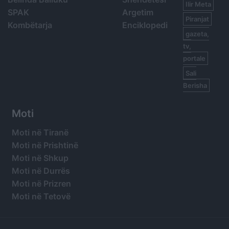
Ilir Meta
SPAK
Argetim
Piranjat
Kombëtarja
Enciklopedi
gazeta,
tv,
portale
Sali
Berisha
Moti
Moti në Tiranë
Moti në Prishtinë
Moti në Shkup
Moti në Durrës
Moti në Prizren
Moti në Tetovë