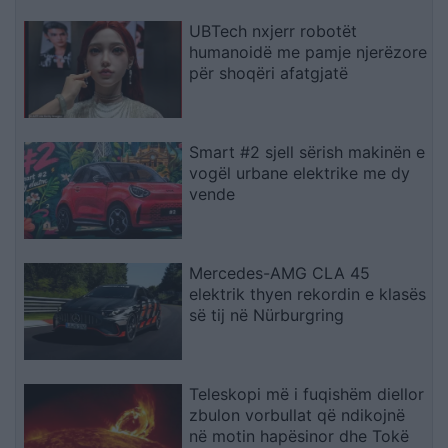
UBTech nxjerr robotët
humanoidë me pamje njerëzore
për shoqëri afatgjatë
Smart #2 sjell sërish makinën e
vogël urbane elektrike me dy
vende
Mercedes-AMG CLA 45
elektrik thyen rekordin e klasës
së tij në Nürburgring
Teleskopi më i fuqishëm diellor
zbulon vorbullat që ndikojnë
në motin hapësinor dhe Tokë