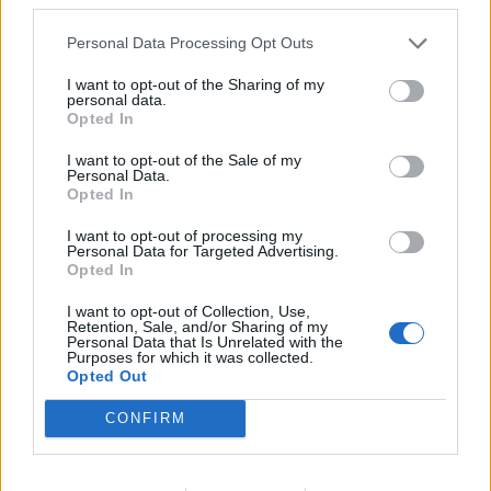
Personal Data Processing Opt Outs
I want to opt-out of the Sharing of my
personal data.
Opted In
I want to opt-out of the Sale of my
Personal Data.
Opted In
Don Xhoni i kthehet
Ndahet nga jeta në
ashpër një personi në
moshën 81-vjeçare
I want to opt-out of processing my
Personal Data for Targeted Advertising.
publik, çfarë ndodhi me
mjeshtri i flamenkos, Pepe
Opted In
reperin?
Habichuela
I want to opt-out of Collection, Use,
Retention, Sale, and/or Sharing of my
Personal Data that Is Unrelated with the
Purposes for which it was collected.
Opted Out
CONFIRM
Miri rrëfen si ka ndryshuar
“A nuk po blen më
jeta e familjes së tij pas
klikime”, Elijona Binakaj i