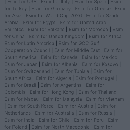
|
Esim for USA
|
Esim for Italy
|
Esim for Spain
|
Esim
for Turkey
|
Esim for Germany
|
Esim for Greece
|
Esim
for Asia
|
Esim for World Cup 2026
|
Esim for Saudi
Arabia
|
Esim for Egypt
|
Esim for United Arab
Emirates
|
Esim for Balkans
|
Esim for Morocco
|
Esim
for China
|
Esim for United Kingdom
|
Esim for Africa
|
Esim for Latin America
|
Esim for GCC Gulf
Cooperation Council
|
Esim for Middle East
|
Esim for
South America
|
Esim for Canada
|
Esim for Mexico
|
Esim for Japan
|
Esim for Albania
|
Esim for Kosovo
|
Esim for Switzerland
|
Esim for Tunisia
|
Esim for
South Africa
|
Esim for Algeria
|
Esim for Portugal
|
Esim for Brazil
|
Esim for Argentina
|
Esim for
Colombia
|
Esim for Hong Kong
|
Esim for Thailand
|
Esim for Macau
|
Esim for Malaysia
|
Esim for Vietnam
|
Esim for South Korea
|
Esim for Austria
|
Esim for
Netherlands
|
Esim for Australia
|
Esim for Russia
|
Esim for India
|
Esim for Chile
|
Esim for Peru
|
Esim
for Poland
|
Esim for North Macedonia
|
Esim for