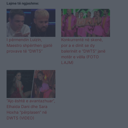
Lajme të ngjashme:
I përmendin Luizin,
Konkurrentë në skenë,
Maestro shpërthen gjatë
por a e dinit se dy
provave të “DWTS”
balerinët e “DWTS” janë
motër e vëlla (FOTO
LAJM)
“Ajo është e avantazhuar”,
Elhaida Dani dhe Sara
Hoxha “përplasen” në
DWTS (VIDEO)