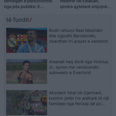
tërheqjen e përkohshme
mbërrin në Elbasan,
nga jeta publike: E
qindra qytetarë shijojnë
planifikoja prej kohësh
humorin e trupës
të fundit
Rodri refuzoi Real Madridin
dhe zgjodhi Barcelonën,
zbardhen tri arsyet e vendimit
Arsenali heq dorë nga Vinicius
Jr., synon me vendosmëri
sulmuesin e Evertonit
Aksident fatal në Gjermani,
humbin jetën tre anëtarë të një
familjeje nga Ferizaji që po
ktheheshin nga Kosova