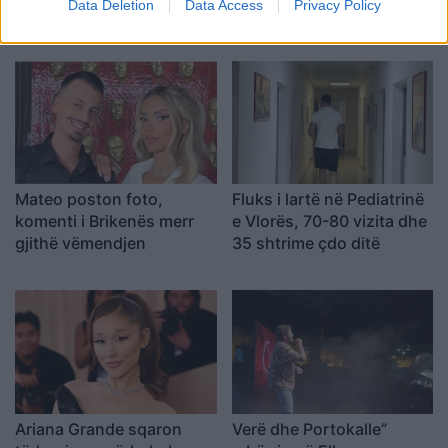
Data Deletion
Data Access
Privacy Policy
daljes nga Big Brother
përgjigjet ndjekësit në
mënyrë ironike
Mateo poston foto,
Fluks i lartë në Pediatrinë
komenti i Brikenës merr
e Vlorës, 70-80 vizita dhe
gjithë vëmendjen
35 shtrime çdo ditë
Ariana Grande sqaron
Verë dhe Portokalle”