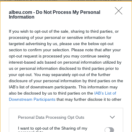
nga Senati si ambasador i
ndahet nga jeta Besnik
SHBA-së në Shqipëri,
Çota, ish-kapiten dhe ish-
albeu.com -
Do Not Process My Personal
Information
emërimi pret firmën e
trajner i Sopotit
Trump
If you wish to opt-out of the sale, sharing to third parties, or
processing of your personal or sensitive information for
targeted advertising by us, please use the below opt-out
section to confirm your selection. Please note that after your
opt-out request is processed you may continue seeing
interest-based ads based on personal information utilized by
Flakët përhapen me
Pedagogët në shërbim të
us or personal information disclosed to third parties prior to
shpejtësi në Pocest të
regjimit! Apeli i aktivistes
your opt-out. You may separately opt-out of the further
Dibrës, disa banesa në
nga protesta: Të
disclosure of your personal information by third parties on the
rrezik
bashkohemi për
IAB’s list of downstream participants. This information may
Shqipërinë që meritojmë
also be disclosed by us to third parties on the
IAB’s List of
Downstream Participants
that may further disclose it to other
third parties.
Personal Data Processing Opt Outs
I want to opt-out of the Sharing of my