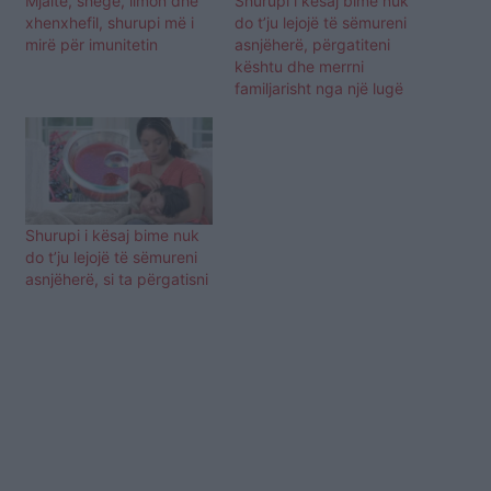
Mjaltë, shegë, limon dhe
Shurupi i kësaj bime nuk
xhenxhefil, shurupi më i
do t’ju lejojë të sëmureni
mirë për imunitetin
asnjëherë, përgatiteni
kështu dhe merrni
familjarisht nga një lugë
Shurupi i kësaj bime nuk
do t’ju lejojë të sëmureni
asnjëherë, si ta përgatisni