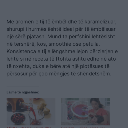
Me aromën e tij të ëmbël dhe të karamelizuar,
shurupi i hurmës është ideal për të ëmbëlsuar
një sërë pjatash. Mund ta përfshini lehtësisht
në tërshërë, kos, smoothie ose petulla.
Konsistenca e tij e lëngshme lejon përzierjen e
lehtë si në receta të ftohta ashtu edhe në ato
të nxehta, duke e bërë atë një plotësues të
përsosur për çdo mëngjes të shëndetshëm.
Lajme të ngjashme: