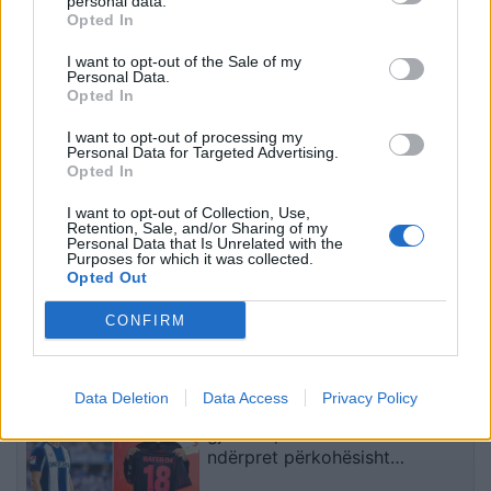
personal data.
VIDEO/Me këtë gol, a ia
Ronela Hajati ‘shpërthen’
Opted In
rrezikon Talisca vendin në
ndaj komenteve negative:
sulm Vedat Muriqit?!
Të vjen turp t’i lexosh, jo
I want to opt-out of the Sale of my
Personal Data.
më t’i shkruash
Opted In
I want to opt-out of processing my
Personal Data for Targeted Advertising.
Opted In
I want to opt-out of Collection, Use,
Retention, Sale, and/or Sharing of my
Personal Data that Is Unrelated with the
Purposes for which it was collected.
Dita e 67-të e protestës,
“Projekti i Durrësit është
Opted Out
qytetari akuzon Ramën:
bllokuar”/ Këlliçi rendit
Shqipëria ka humbur
dështimet e Ramës: Kriza
CONFIRM
drejtimin
po prek investimet,
Aeroportin e Vlorës do ta
të fundit
paguajnë taksapaguesit
Data Deletion
Data Access
Privacy Policy
Shqetësim për talentin
gjerman, Kennet Eichhorn
ndërpret përkohësisht
karrierën për arsye