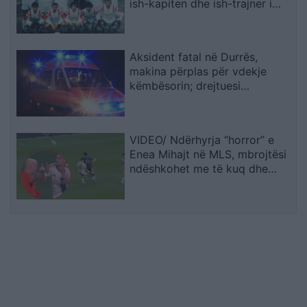
ish-kapiten dhe ish-trajner i
Sopotit
Aksident fatal në Durrës,
makina përplas për vdekje
këmbësorin; drejtuesi
shoqërohet në polici
VIDEO/ Ndërhyrja “horror” e
Enea Mihajt në MLS, mbrojtësi
ndëshkohet me të kuq dhe
gjobë