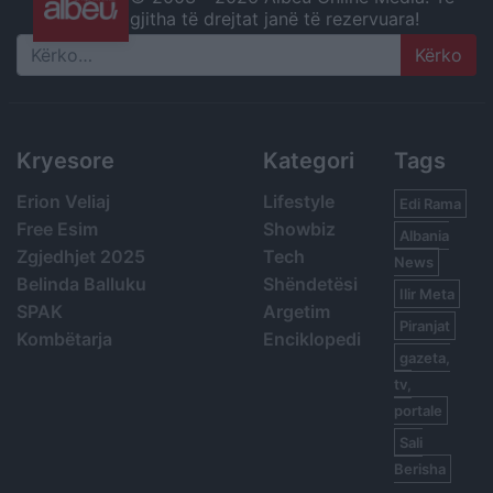
gjitha të drejtat janë të rezervuara!
Search
Kryesore
Kategori
Tags
Erion Veliaj
Lifestyle
Edi Rama
Free Esim
Showbiz
Albania
Zgjedhjet 2025
Tech
News
Belinda Balluku
Shëndetësi
Ilir Meta
SPAK
Argetim
Piranjat
Kombëtarja
Enciklopedi
gazeta,
tv,
portale
Sali
Berisha