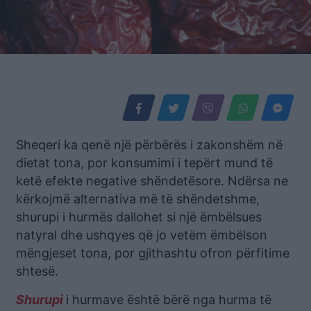
Sheqeri ka qenë një përbërës i zakonshëm në
dietat tona, por konsumimi i tepërt mund të
ketë efekte negative shëndetësore. Ndërsa ne
kërkojmë alternativa më të shëndetshme,
shurupi i hurmës dallohet si një ëmbëlsues
natyral dhe ushqyes që jo vetëm ëmbëlson
mëngjeset tona, por gjithashtu ofron përfitime
shtesë.
Shurupi
i hurmave është bërë nga hurma të