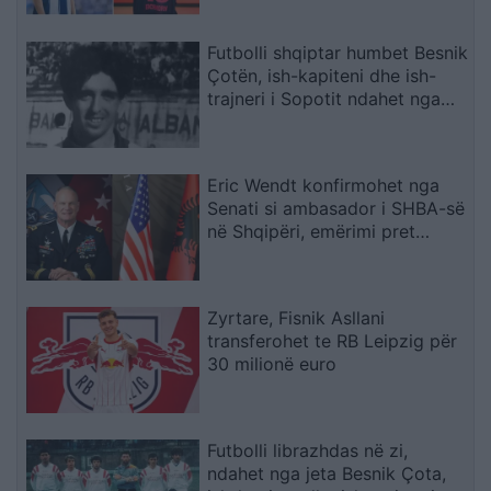
shëndetësore
Futbolli shqiptar humbet Besnik
Çotën, ish-kapiteni dhe ish-
trajneri i Sopotit ndahet nga
jeta në moshën 56-vjeçare
Eric Wendt konfirmohet nga
Senati si ambasador i SHBA-së
në Shqipëri, emërimi pret
firmën e Trump
Zyrtare, Fisnik Asllani
transferohet te RB Leipzig për
30 milionë euro
Futbolli librazhdas në zi,
ndahet nga jeta Besnik Çota,