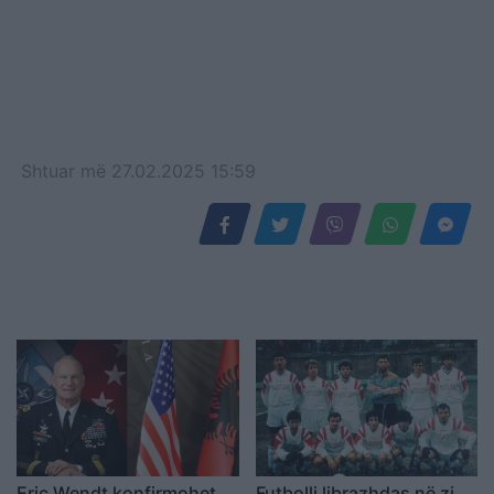
Shtuar
më
27.02.2025 15:59
Eric Wendt konfirmohet
Futbolli librazhdas në zi,