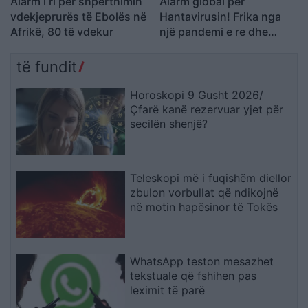
Alarm i ri për shpërthimin
Alarm global për
vdekjeprurës të Ebolës në
Hantavirusin! Frika nga
Afrikë, 80 të vdekur
një pandemi e re dhe
zonat e rrezikshme të
përhapjes
të fundit
Horoskopi 9 Gusht 2026/
Çfarë kanë rezervuar yjet për
secilën shenjë?
Teleskopi më i fuqishëm diellor
zbulon vorbullat që ndikojnë
në motin hapësinor të Tokës
WhatsApp teston mesazhet
tekstuale që fshihen pas
leximit të parë