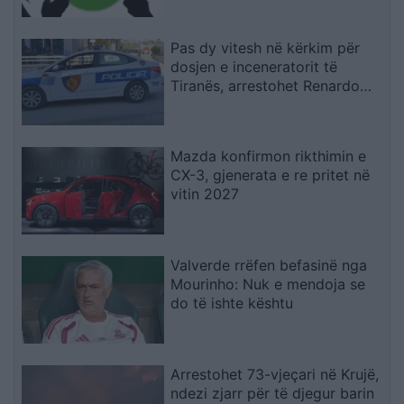
Pas dy vitesh në kërkim për
dosjen e inceneratorit të
Tiranës, arrestohet Renardo
Nallbani në Palasë
Mazda konfirmon rikthimin e
CX-3, gjenerata e re pritet në
vitin 2027
Valverde rrëfen befasinë nga
Mourinho: Nuk e mendoja se
do të ishte kështu
Arrestohet 73-vjeçari në Krujë,
ndezi zjarr për të djegur barin