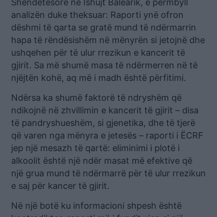
Shëndetësore në Ishujt Balearik, e përmbyll
analizën duke theksuar: Raporti ynë ofron
dëshmi të qarta se gratë mund të ndërmarrin
hapa të rëndësishëm në mënyrën si jetojnë dhe
ushqehen për të ulur rrezikun e kancerit të
gjirit. Sa më shumë masa të ndërmerren në të
njëjtën kohë, aq më i madh është përfitimi.
Ndërsa ka shumë faktorë të ndryshëm që
ndikojnë në zhvillimin e kancerit të gjirit – disa
të pandryshueshëm, si gjenetika, dhe të tjerë
që varen nga mënyra e jetesës – raporti i ËCRF
jep një mesazh të qartë: eliminimi i plotë i
alkoolit është një ndër masat më efektive që
një grua mund të ndërmarrë për të ulur rrezikun
e saj për kancer të gjirit.
Në një botë ku informacioni shpesh është