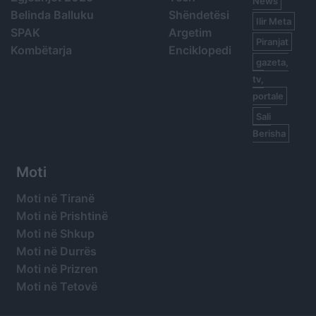
News
Belinda Balluku
Shëndetësi
Ilir Meta
SPAK
Argetim
Piranjat
Kombëtarja
Enciklopedi
gazeta,
tv,
portale
Sali
Berisha
Moti
Moti në Tiranë
Moti në Prishtinë
Moti në Shkup
Moti në Durrës
Moti në Prizren
Moti në Tetovë