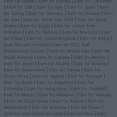
Esim for Global
|
Esim for Europe
|
Esim for Caribbean
|
Esim for USA
|
Esim for Italy
|
Esim for Spain
|
Esim
for Turkey
|
Esim for Germany
|
Esim for Greece
|
Esim
for Asia
|
Esim for World Cup 2026
|
Esim for Saudi
Arabia
|
Esim for Egypt
|
Esim for United Arab
Emirates
|
Esim for Balkans
|
Esim for Morocco
|
Esim
for China
|
Esim for United Kingdom
|
Esim for Africa
|
Esim for Latin America
|
Esim for GCC Gulf
Cooperation Council
|
Esim for Middle East
|
Esim for
South America
|
Esim for Canada
|
Esim for Mexico
|
Esim for Japan
|
Esim for Albania
|
Esim for Kosovo
|
Esim for Switzerland
|
Esim for Tunisia
|
Esim for
South Africa
|
Esim for Algeria
|
Esim for Portugal
|
Esim for Brazil
|
Esim for Argentina
|
Esim for
Colombia
|
Esim for Hong Kong
|
Esim for Thailand
|
Esim for Macau
|
Esim for Malaysia
|
Esim for Vietnam
|
Esim for South Korea
|
Esim for Austria
|
Esim for
Netherlands
|
Esim for Australia
|
Esim for Russia
|
Esim for India
|
Esim for Chile
|
Esim for Peru
|
Esim