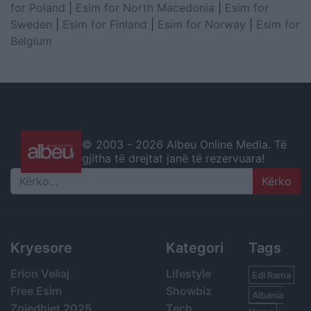
for Poland
|
Esim for North Macedonia
|
Esim for
Sweden
|
Esim for Finland
|
Esim for Norway
|
Esim for
Belgium
© 2003 -
2026 Albeu Online Media. Të
gjitha të drejtat janë të rezervuara!
Search
Kryesore
Kategori
Tags
Erion Veliaj
Lifestyle
Edi Rama
Free Esim
Showbiz
Albania
Zgjedhjet 2025
Tech