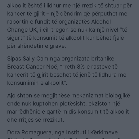
alkoolit është i lidhur me një rrezik të shtuar për
kancer të gjirit – një qëndrim që përputhet me
raportin e fundit të organizatës Alcohol
Change UK, i cili tregon se nuk ka një nivel “të
sigurt” të konsumit të alkoolit kur bëhet fjalë
për shëndetin e grave.
Sipas Sally Cam nga organizata britanike
Breast Cancer Noë, “rreth 8% e rasteve të
kancerit të gjirit besohet të jenë të lidhura me
konsumimin e alkoolit”.
Ajo shton se megjithëse mekanizmat biologjikë
ende nuk kuptohen plotësisht, ekziston një
marrëdhënie e qartë midis konsumit të alkoolit
dhe rritjes së rrezikut.
Dora Romaguera, nga Instituti i Kërkimeve