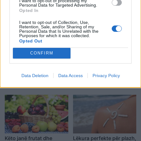
I want to opt-out of processing my
Personal Data for Targeted Advertising.
Opted In
I want to opt-out of Collection, Use,
Retention, Sale, and/or Sharing of my
Personal Data that Is Unrelated with the
Purposes for which it was collected.
Opted Out
CONFIRM
Studimi: Si ndikojnë valët
Spreji kundër diellit nuk
e të nxehtit në shfaqjen e
përdoret siç mendoni,
Data Deletion
Data Access
Privacy Policy
depresionit sezonal të
dermatologët tregojnë
verës
gabimet që mund t’ju
kushtojnë lëkurën
Këto janë frutat dhe
Lëkura perfekte për plazh,