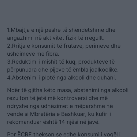
1.Mbajtja e një peshe të shëndetshme dhe
angazhimi në aktivitet fizik të rregullt.
2.Rritja e konsumit të frutave, perimeve dhe
ushqimeve me fibra.
3.Reduktimi i mishit të kuq, produkteve të
përpunuara dhe pijeve të ëmbla joalkoolike.
4.Abstenimi i plotë nga alkooli dhe duhani.
Ndër të gjitha këto masa, abstenimi nga alkooli
rezulton të jetë më kontroversi dhe më
ndryshe nga udhëzimet e mëparshme në
vende si Mbretëria e Bashkuar, ku kufiri i
rekomanduar është 14 njësi në javë.
Por ËCRF thekson se edhe konsumi i vogël i