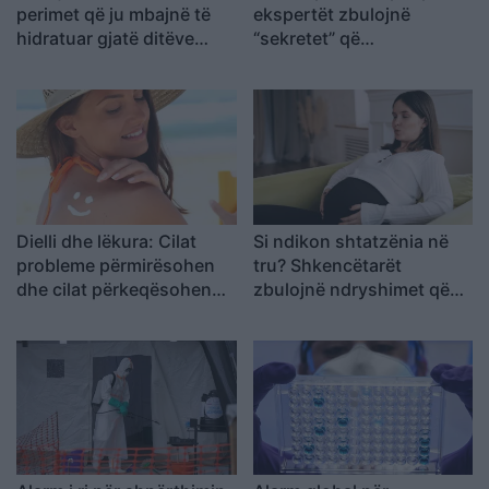
perimet që ju mbajnë të
ekspertët zbulojnë
hidratuar gjatë ditëve
“sekretet” që
përvëluese të verës!
funksionojnë!
Dielli dhe lëkura: Cilat
Si ndikon shtatzënia në
probleme përmirësohen
tru? Shkencëtarët
dhe cilat përkeqësohen
zbulojnë ndryshimet që
në verë
ndodhin te nënat