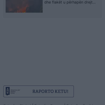
dhe flakët u përhapën drejt
malit