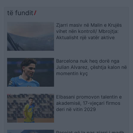
të fundit
Zjarri masiv në Malin e Krujës
vihet nën kontroll/ Mbrojtja:
Aktualisht një vatër aktive
Barcelona nuk heq dorë nga
Julian Alvarez, çështja kalon në
momentin kyç
Elbasani promovon talentin e
akademisë, 17-vjeçari firmos
deri në vitin 2029
Pasojat që la pas zjarri i madh