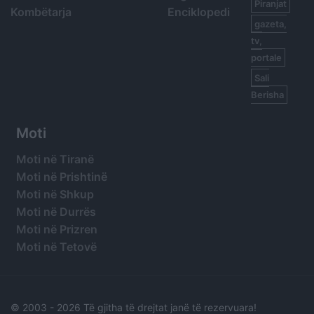
Piranjat
Kombëtarja
Enciklopedi
gazeta,
tv,
portale
Sali
Berisha
Moti
Moti në Tiranë
Moti në Prishtinë
Moti në Shkup
Moti në Durrës
Moti në Prizren
Moti në Tetovë
© 2003 -
2026 Të gjitha të drejtat janë të rezervuara!