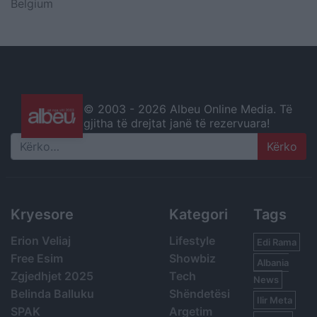
Belgium
© 2003 -
2026 Albeu Online Media. Të
gjitha të drejtat janë të rezervuara!
Search
Kryesore
Kategori
Tags
Erion Veliaj
Lifestyle
Edi Rama
Free Esim
Showbiz
Albania
Zgjedhjet 2025
Tech
News
Belinda Balluku
Shëndetësi
Ilir Meta
SPAK
Argetim