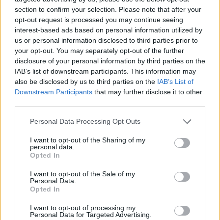
section to confirm your selection. Please note that after your
opt-out request is processed you may continue seeing
interest-based ads based on personal information utilized by
us or personal information disclosed to third parties prior to
your opt-out. You may separately opt-out of the further
disclosure of your personal information by third parties on the
IAB’s list of downstream participants. This information may
also be disclosed by us to third parties on the
IAB’s List of
Downstream Participants
that may further disclose it to other
third parties.
Personal Data Processing Opt Outs
I want to opt-out of the Sharing of my
personal data.
Opted In
I want to opt-out of the Sale of my
Personal Data.
Opted In
Esim for Global
|
Esim for Europe
|
Esim for Caribbean
|
Esim for USA
|
Esim for Italy
|
Esim for Spain
|
Esim
I want to opt-out of processing my
Personal Data for Targeted Advertising.
for Turkey
|
Esim for Germany
|
Esim for Greece
|
Esim