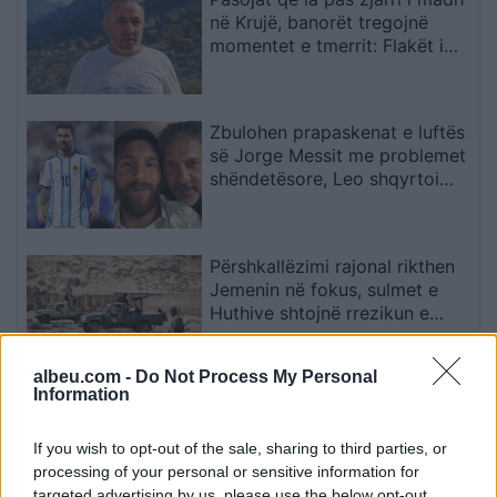
në Krujë, banorët tregojnë
momentet e tmerrit: Flakët i
kemi mbajtur vetë nën kontroll,
zjarrfikësja fiku vetëm vatrat e
vogla (VIDEO)
Zbulohen prapaskenat e luftës
së Jorge Messit me problemet
shëndetësore, Leo shqyrtoi
largimin nga Botërori
Përshkallëzimi rajonal rikthen
Jemenin në fokus, sulmet e
Huthive shtojnë rrezikun e
zgjerimit të luftës
albeu.com -
Do Not Process My Personal
Information
Vrasja e 20-vjeçarit në Korçë/
Zbardhet dëshmia e autorit,
shkak ngacmimi i të dashurës
If you wish to opt-out of the sale, sharing to third parties, or
nga viktima
processing of your personal or sensitive information for
targeted advertising by us, please use the below opt-out