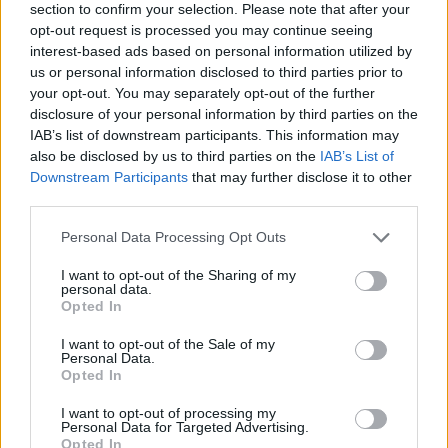
section to confirm your selection. Please note that after your
opt-out request is processed you may continue seeing
interest-based ads based on personal information utilized by
us or personal information disclosed to third parties prior to
your opt-out. You may separately opt-out of the further
disclosure of your personal information by third parties on the
IAB’s list of downstream participants. This information may
also be disclosed by us to third parties on the
IAB’s List of
Downstream Participants
that may further disclose it to other
third parties.
Personal Data Processing Opt Outs
I want to opt-out of the Sharing of my
personal data.
Opted In
I want to opt-out of the Sale of my
Personal Data.
Esim for Global
|
Esim for Europe
|
Esim for Caribbean
Opted In
|
Esim for USA
|
Esim for Italy
|
Esim for Spain
|
Esim
I want to opt-out of processing my
for Turkey
|
Esim for Germany
|
Esim for Greece
|
Esim
Personal Data for Targeted Advertising.
for Asia
|
Esim for World Cup 2026
|
Esim for Saudi
Opted In