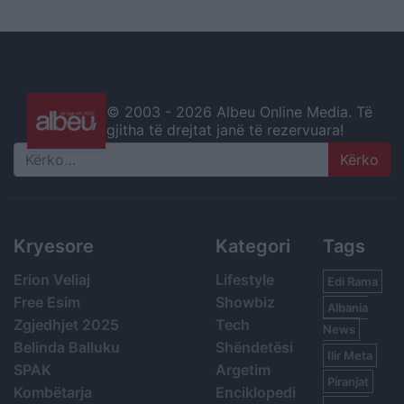
© 2003 -
2026 Albeu Online Media. Të
gjitha të drejtat janë të rezervuara!
Search
Kryesore
Kategori
Tags
Erion Veliaj
Lifestyle
Edi Rama
Free Esim
Showbiz
Albania
Zgjedhjet 2025
Tech
News
Belinda Balluku
Shëndetësi
Ilir Meta
SPAK
Argetim
Piranjat
Kombëtarja
Enciklopedi