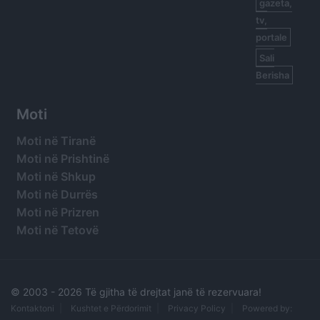
gazeta,
tv,
portale
Sali
Berisha
Moti
Moti në Tiranë
Moti në Prishtinë
Moti në Shkup
Moti në Durrës
Moti në Prizren
Moti në Tetovë
© 2003 -
2026 Të gjitha të drejtat janë të rezervuara!
Kontaktoni
Kushtet e Përdorimit
Privacy Policy
Powered by: