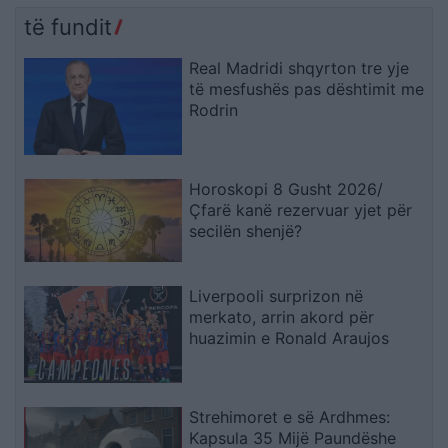
të fundit
Real Madridi shqyrton tre yje
të mesfushës pas dështimit me
Rodrin
Horoskopi 8 Gusht 2026/
Çfarë kanë rezervuar yjet për
secilën shenjë?
Liverpooli surprizon në
merkato, arrin akord për
huazimin e Ronald Araujos
Strehimoret e së Ardhmes:
Kapsula 35 Mijë Paundëshe