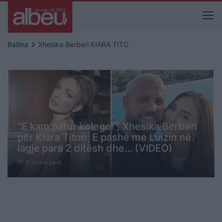
keyboard_arrow_right
Ballina
Xhesika Berberi KIARA TITO
“E kam patur kolege!”, Xhesika Berberi
për Kiara Titon: E pashë me Luizin në
lagje para 2 ditësh dhe… (VIDEO)
3 vit me parë
schedule