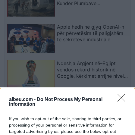
Kundër Plumbave,
Shpërthimeve dhe Fatkeqësive
Natyrore
Apple hedh në gjyq OpenAI-n
për përvetësim të paligjshëm
të sekreteve industriale
Ndeshja Argjentinë–Egjipt
vendos rekord historik në
Google, kërkimet arrijnë nivele
të papara
albeu.com -
Do Not Process My Personal
Kina zbulon robotë humanoidë
Information
tepër realistë, të projektuar për
shoqëri afatgjatë
If you wish to opt-out of the sale, sharing to third parties, or
processing of your personal or sensitive information for
targeted advertising by us, please use the below opt-out