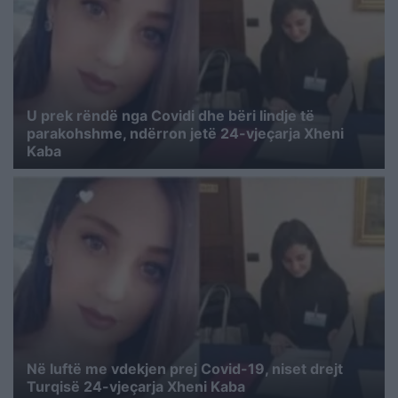
U prek rëndë nga Covidi dhe bëri lindje të
parakohshme, ndërron jetë 24-vjeçarja Xheni
Kaba
Në luftë me vdekjen prej Covid-19, niset drejt
Turqisë 24-vjeçarja Xheni Kaba