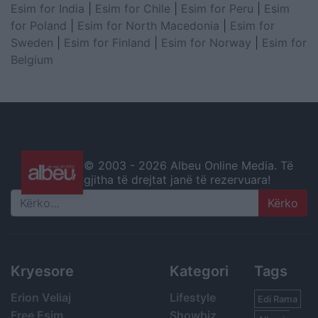
Esim for India
|
Esim for Chile
|
Esim for Peru
|
Esim
for Poland
|
Esim for North Macedonia
|
Esim for
Sweden
|
Esim for Finland
|
Esim for Norway
|
Esim for
Belgium
© 2003 -
2026 Albeu Online Media. Të
gjitha të drejtat janë të rezervuara!
Search
Kryesore
Kategori
Tags
Erion Veliaj
Lifestyle
Edi Rama
Free Esim
Showbiz