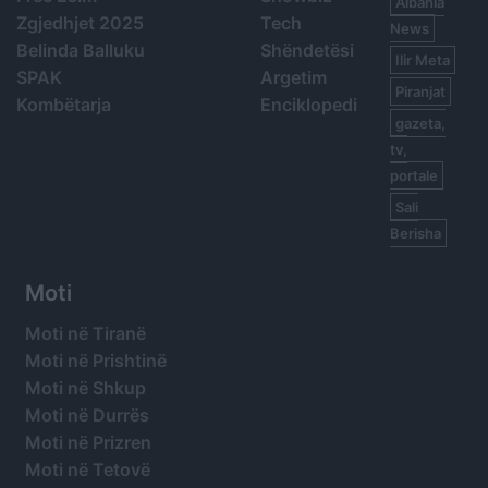
Albania
Zgjedhjet 2025
Tech
News
Belinda Balluku
Shëndetësi
Ilir Meta
SPAK
Argetim
Piranjat
Kombëtarja
Enciklopedi
gazeta,
tv,
portale
Sali
Berisha
Moti
Moti në Tiranë
Moti në Prishtinë
Moti në Shkup
Moti në Durrës
Moti në Prizren
Moti në Tetovë