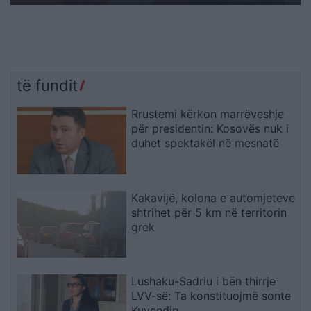
të fundit
Rrustemi kërkon marrëveshje
për presidentin: Kosovës nuk i
duhet spektakël në mesnatë
Kakavijë, kolona e automjeteve
shtrihet për 5 km në territorin
grek
Lushaku-Sadriu i bën thirrje
LVV-së: Ta konstituojmë sonte
Kuvendin