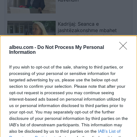
Kadrijaj: Seanca e
jashtëzakonshme mbahet
sonte, nënshkrimet janë
siguruar
albeu.com -
Do Not Process My Personal
Information
Zjarret në vend, Ministria e
Mbrojtjes: Nëntë vatra nën
If you wish to opt-out of the sale, sharing to third parties, or
monitorim, zonat e banuara
processing of your personal or sensitive information for
jashtë rrezikut
targeted advertising by us, please use the below opt-out
section to confirm your selection. Please note that after your
opt-out request is processed you may continue seeing
Kontrollet mjekësore pengojnë
interest-based ads based on personal information utilized by
kalimin e Fisnik Asllanit te RB
us or personal information disclosed to third parties prior to
Leipzig
your opt-out. You may separately opt-out of the further
disclosure of your personal information by third parties on the
IAB’s list of downstream participants. This information may
also be disclosed by us to third parties on the
IAB’s List of
Afrimi i Rodrit ngushton