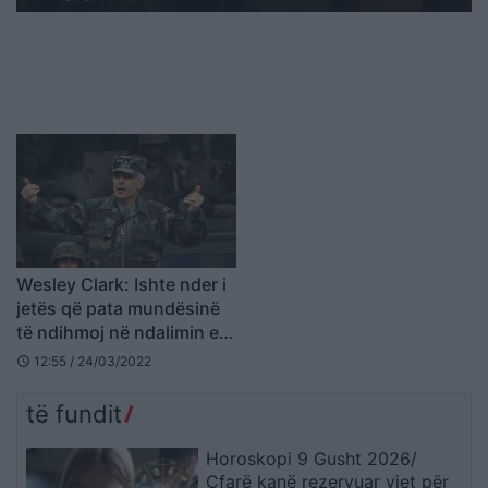
Wesley Clark: Ishte nder i
jetës që pata mundësinë
të ndihmoj në ndalimin e
spastrimit etnik të
12:55 / 24/03/2022
schedule
Kosovës
të fundit
Horoskopi 9 Gusht 2026/
Çfarë kanë rezervuar yjet për