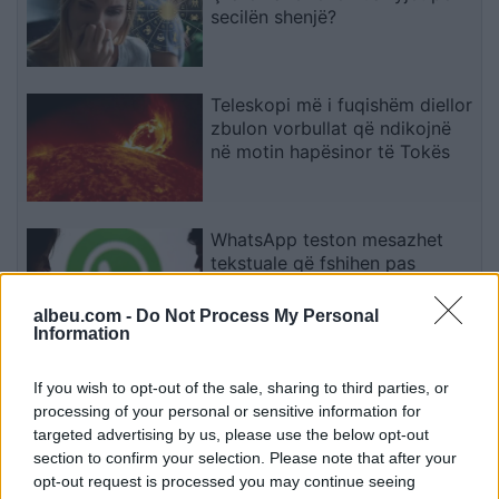
secilën shenjë?
Teleskopi më i fuqishëm diellor
zbulon vorbullat që ndikojnë
në motin hapësinor të Tokës
WhatsApp teston mesazhet
tekstuale që fshihen pas
leximit të parë
albeu.com -
Do Not Process My Personal
Information
Pas dy vitesh në kërkim për
If you wish to opt-out of the sale, sharing to third parties, or
dosjen e inceneratorit të
processing of your personal or sensitive information for
Tiranës, arrestohet Renardo
targeted advertising by us, please use the below opt-out
Nallbani në Palasë
section to confirm your selection. Please note that after your
opt-out request is processed you may continue seeing