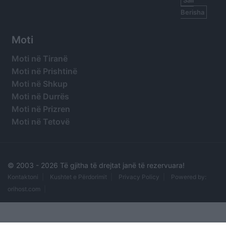
Berisha
Moti
Moti në Tiranë
Moti në Prishtinë
Moti në Shkup
Moti në Durrës
Moti në Prizren
Moti në Tetovë
© 2003 -
2026 Të gjitha të drejtat janë të rezervuara!
Kontaktoni
Kushtet e Përdorimit
Privacy Policy
Powered by:
orihost.com