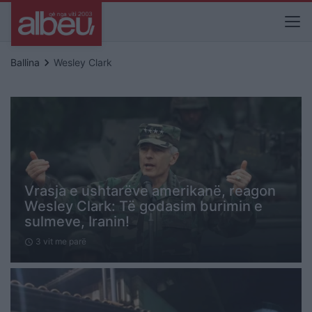
keyboard_arrow_right
Ballina
Wesley Clark
Vrasja e ushtarëve amerikanë, reagon
Wesley Clark: Të godasim burimin e
sulmeve, Iranin!
3 vit me parë
schedule