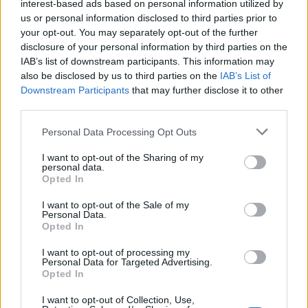
interest-based ads based on personal information utilized by
Mazda konfirmon rikthimin e
us or personal information disclosed to third parties prior to
CX-3, gjenerata e re pritet në
your opt-out. You may separately opt-out of the further
vitin 2027
disclosure of your personal information by third parties on the
IAB’s list of downstream participants. This information may
also be disclosed by us to third parties on the
IAB’s List of
Valverde rrëfen befasinë nga
Downstream Participants
that may further disclose it to other
Mourinho: Nuk e mendoja se
third parties.
do të ishte kështu
Personal Data Processing Opt Outs
I want to opt-out of the Sharing of my
personal data.
Arrestohet 73-vjeçari në Krujë,
Opted In
ndezi zjarr për të djegur barin
dhe flakët u përhapën drejt
I want to opt-out of the Sale of my
malit
Personal Data.
Opted In
I want to opt-out of processing my
Personal Data for Targeted Advertising.
Opted In
I want to opt-out of Collection, Use,