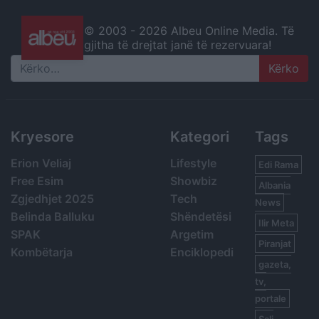
© 2003 -
2026 Albeu Online Media. Të
gjitha të drejtat janë të rezervuara!
Search
Kryesore
Kategori
Tags
Erion Veliaj
Lifestyle
Edi Rama
Free Esim
Showbiz
Albania
Zgjedhjet 2025
Tech
News
Belinda Balluku
Shëndetësi
Ilir Meta
SPAK
Argetim
Piranjat
Kombëtarja
Enciklopedi
gazeta,
tv,
portale
Sali