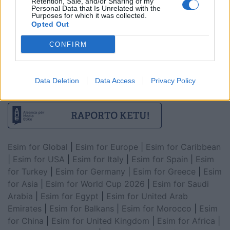
Retention, Sale, and/or Sharing of my
Personal Data that Is Unrelated with the
Purposes for which it was collected.
Opted Out
CONFIRM
Data Deletion
Data Access
Privacy Policy
Esim for Global
|
Esim for Europe
|
Esim for Caribbean
|
Esim for USA
|
Esim for Italy
|
Esim for Spain
|
Esim
for Turkey
|
Esim for Germany
|
Esim for Greece
|
Esim
for Asia
|
Esim for World Cup 2026
|
Esim for Saudi
Arabia
|
Esim for Egypt
|
Esim for United Arab
Emirates
|
Esim for Balkans
|
Esim for Morocco
|
Esim
for China
|
Esim for United Kingdom
|
Esim for Africa
|