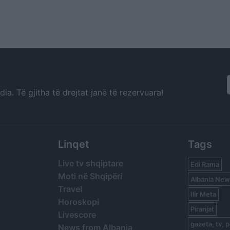
a. Të gjitha të drejtat janë të rezervuara!
Linqet
Tags
Live tv shqiptare
Edi Rama
Moti në Shqipëri
Albania New
Travel
Ilir Meta
Horoskopi
Piranjat
Livescore
gazeta, tv, p
News from Albania