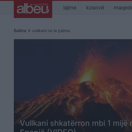
lajme
kosovë
maqed
keyboard_arrow_right
Ballina
vullkani ne la palma
Vullkani shkatërron mbi 1 mijë