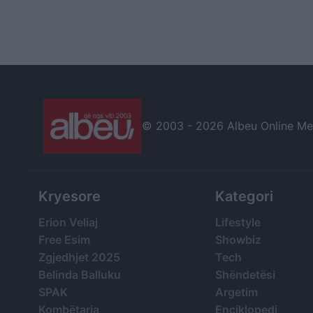
© 2003 -
2026 Albeu Online Medi
Kryesore
Kategori
Erion Veliaj
Lifestyle
Free Esim
Showbiz
Zgjedhjet 2025
Tech
Belinda Balluku
Shëndetësi
SPAK
Argetim
Kombëtarja
Enciklopedi