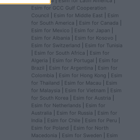
for Africa
|
Esim for Latin America
|
Esim for GCC Gulf Cooperation
Council
|
Esim for Middle East
|
Esim
for South America
|
Esim for Canada
|
Esim for Mexico
|
Esim for Japan
|
Esim for Albania
|
Esim for Kosovo
|
Esim for Switzerland
|
Esim for Tunisia
|
Esim for South Africa
|
Esim for
Algeria
|
Esim for Portugal
|
Esim for
Brazil
|
Esim for Argentina
|
Esim for
Colombia
|
Esim for Hong Kong
|
Esim
for Thailand
|
Esim for Macau
|
Esim
for Malaysia
|
Esim for Vietnam
|
Esim
for South Korea
|
Esim for Austria
|
Esim for Netherlands
|
Esim for
Australia
|
Esim for Russia
|
Esim for
India
|
Esim for Chile
|
Esim for Peru
|
Esim for Poland
|
Esim for North
Macedonia
|
Esim for Sweden
|
Esim