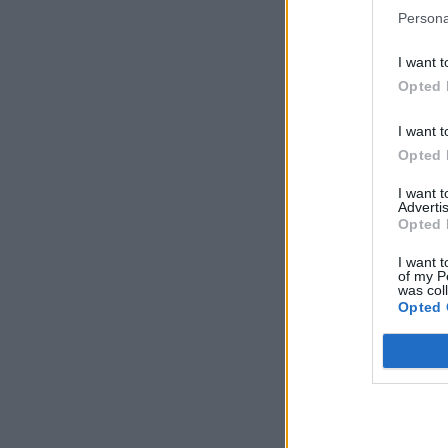
Persona
I want t
Opted 
I want t
Opted 
I want 
Advertis
Opted 
I want t
of my P
was col
Opted 