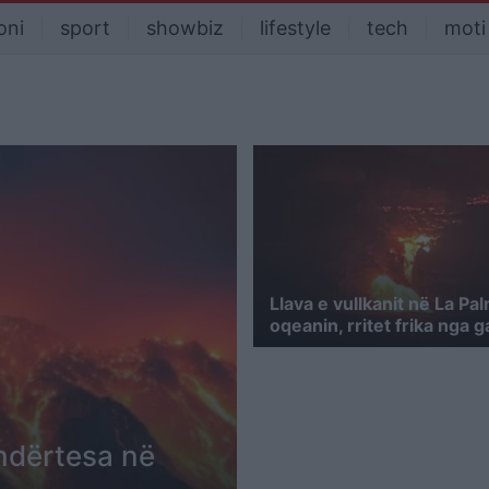
oni
sport
showbiz
lifestyle
tech
moti
Llava e vullkanit në La Pal
oqeanin, rritet frika nga g
 ndërtesa në