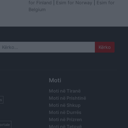
for Finland
|
Esim for Norway
|
Esim for
Belgium
Search
Moti
Moti në Tiranë
Moti në Prishtinë
s
Moti në Shkup
Moti në Durrës
Moti në Prizren
ortale
Moti në Tetovë