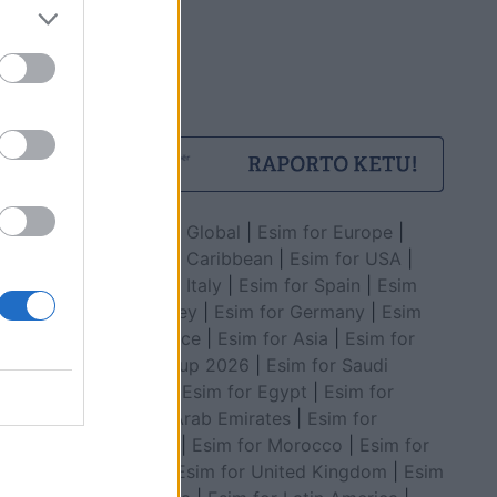
Esim for Global
|
Esim for Europe
|
Esim for Caribbean
|
Esim for USA
|
Esim for Italy
|
Esim for Spain
|
Esim
for Turkey
|
Esim for Germany
|
Esim
for Greece
|
Esim for Asia
|
Esim for
World Cup 2026
|
Esim for Saudi
Arabia
|
Esim for Egypt
|
Esim for
United Arab Emirates
|
Esim for
Balkans
|
Esim for Morocco
|
Esim for
China
|
Esim for United Kingdom
|
Esim