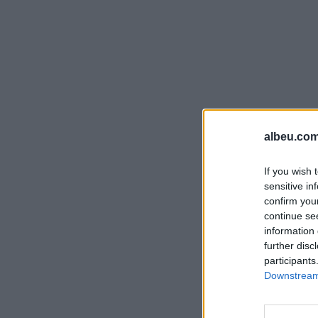
albeu.com
If you wish 
sensitive in
confirm you
continue se
information 
further disc
participants
Downstream 