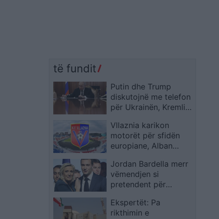
të fundit
Putin dhe Trump
diskutojnë me telefon
për Ukrainën, Kremlini
flet për rrugë
Vllaznia karikon
diplomatike, reagon
motorët për sfidën
edhe Zelensky
europiane, Alban
Xhaferi i çon sinjal
Jordan Bardella merr
Malishevës me
vëmendjen si
treshen Balaj-
pretendent për
Gurishta-Murataj
Elysee, ndërsa Marine
Ekspertët: Pa
Le Pen mbetet jashtë
rikthimin e
garës