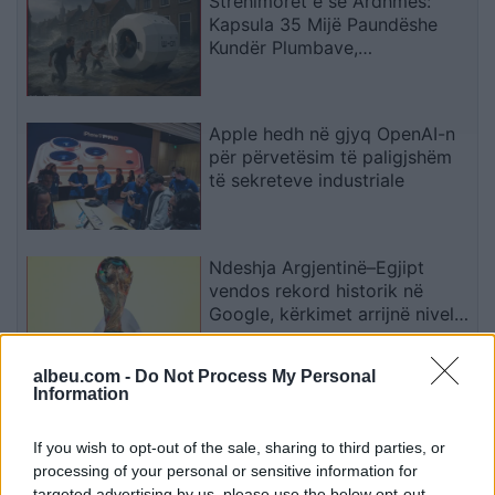
Strehimoret e së Ardhmes:
Kapsula 35 Mijë Paundëshe
Kundër Plumbave,
Shpërthimeve dhe Fatkeqësive
Natyrore
Apple hedh në gjyq OpenAI-n
për përvetësim të paligjshëm
të sekreteve industriale
Ndeshja Argjentinë–Egjipt
vendos rekord historik në
Google, kërkimet arrijnë nivele
të papara
albeu.com -
Do Not Process My Personal
Information
Kina zbulon robotë humanoidë
tepër realistë, të projektuar për
shoqëri afatgjatë
If you wish to opt-out of the sale, sharing to third parties, or
processing of your personal or sensitive information for
targeted advertising by us, please use the below opt-out