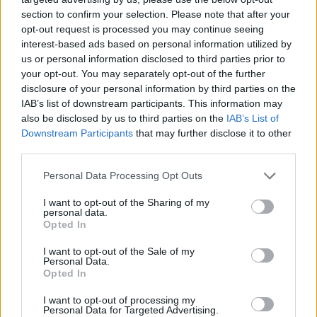
section to confirm your selection. Please note that after your
opt-out request is processed you may continue seeing
interest-based ads based on personal information utilized by
us or personal information disclosed to third parties prior to
your opt-out. You may separately opt-out of the further
disclosure of your personal information by third parties on the
IAB’s list of downstream participants. This information may
also be disclosed by us to third parties on the
IAB’s List of
Downstream Participants
that may further disclose it to other
third parties.
Personal Data Processing Opt Outs
I want to opt-out of the Sharing of my
personal data.
Opted In
I want to opt-out of the Sale of my
Personal Data.
Opted In
Esim for Global
|
Esim for Europe
|
Esim for Caribbean
|
Esim for USA
|
Esim for Italy
|
Esim for Spain
|
Esim
I want to opt-out of processing my
Personal Data for Targeted Advertising.
for Turkey
|
Esim for Germany
|
Esim for Greece
|
Esim