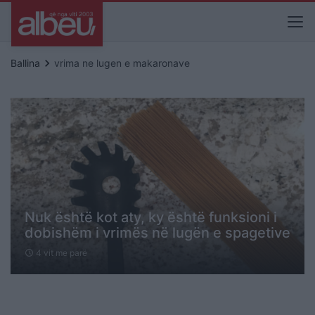
keyboard_arrow_right
Ballina
vrima ne lugen e makaronave
Nuk është kot aty, ky është funksioni i
dobishëm i vrimës në lugën e spagetive
4 vit me parë
schedule