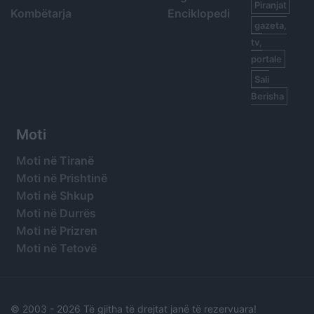
Piranjat
Kombëtarja
Enciklopedi
gazeta,
tv,
portale
Sali
Berisha
Moti
Moti në Tiranë
Moti në Prishtinë
Moti në Shkup
Moti në Durrës
Moti në Prizren
Moti në Tetovë
© 2003 -
2026 Të gjitha të drejtat janë të rezervuara!