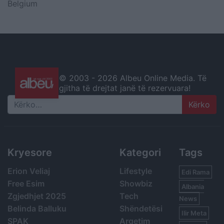
Belgium
© 2003 -
2026 Albeu Online Media. Të
gjitha të drejtat janë të rezervuara!
Search
Kryesore
Kategori
Tags
Erion Veliaj
Lifestyle
Edi Rama
Free Esim
Showbiz
Albania
Zgjedhjet 2025
Tech
News
Belinda Balluku
Shëndetësi
Ilir Meta
SPAK
Argetim