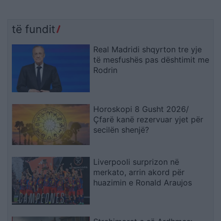
të fundit
Real Madridi shqyrton tre yje
të mesfushës pas dështimit me
Rodrin
Horoskopi 8 Gusht 2026/
Çfarë kanë rezervuar yjet për
secilën shenjë?
Liverpooli surprizon në
merkato, arrin akord për
huazimin e Ronald Araujos